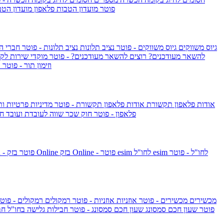
IsraelieSIM by Pelephone - פוטר
מועדון הטבות פלאפון
מועדון הטב
גיוס משווקים
גיוס משווקים - פוטר
נציב תלונות
נציב תלונות - פוטר
חברי ה
להשאר מעודכנים?
רוצים להשאר מעודכנים? - פוטר
מוקדי שירות לק
וזימון תור - פוטר
ר
אודות פלאפון תקשורת
אודות פלאפון תקשורת - פוטר
מדיניות פרטיות ו
פלאפון - פוטר
חוק שכר שווה לעובדת ועובד
חו
esim לחו"ל - פוטר
esim לחו"ל
בזק Online - פוטר
בזק Online
yes+FIBER - פוטר
מכשירים
מכשירים - פוטר
אוזניות
אוזניות - פוטר
רמקולים
רמקולים - פוט
שעון Apple Watch Series 10 - פוטר
שעון חכם סמסונג
שעון חכם סמסונג - פוטר
חבילות גלישה בחו"ל
חב