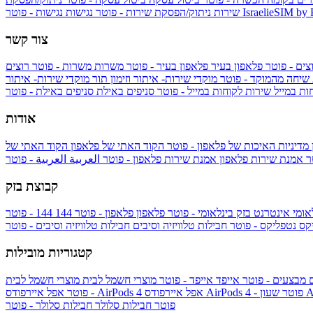
IsraelieSIM by
נגישות - פוטר
שירות
ניתוק/הפסקת שירות - פוטר
נגישות
צור קשר
צים - פוטר
פלאפון בעיר
פלאפון בעיר - פוטר
משרות
משרות - פוטר
רוצים
 שיחה מהמוקד - פוטר
מוקדי שירות- איתור וזימון תור
מוקדי שירות- איתור
ות במייל
שירות לקוחות במייל - פוטר
סניפים באילת
סניפים באילת - פוטר
אודות
מדיניות האיכות של פלאפון - פוטר
הקוד האתי של פלאפון
הקוד האתי של
טר
אמנת שירות פלאפון
אמנת שירות פלאפון - פוטר
العربية
العربية - פוטר
קבוצת בזק
אומי
אינטרנט בזק בינלאומי - פוטר
פלאפון
פלאפון - פוטר
144
יקס
נטפליקס - פוטר
חבילות טלוויזיה וסיבים
חבילות טלוויזיה וסיבים - פוטר
קטגוריות מובילות
ם
מבצעים - פוטר
אייפד
אייפד - פוטר
מוצרי חשמל לבית
מוצרי חשמל לבית
Ap
אפל איירפודס AirPods 4 - פוטר
אפל איירפודס AirPods 4
- פוטר
פוטר
חבילות סלולר
חבילות סלולר - פוטר