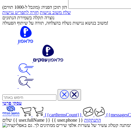
הזן תוכן הפניה:
(מוגבל ל-1000 תווים)
שלח משוב נגישות
חזרה לתפריט נגישות
נוצרה תקלה בשמירת הנתונים
משוב בנושא נגישות נשלח בהצלחה, תודה על שיתוף הפעולה!
עסקי
פרטי
{{cartItemsCount}}
{{messagesC
התנתקות
{{ user.phone }}
שלום {{ user.fullName }}
שיר בהמתנה