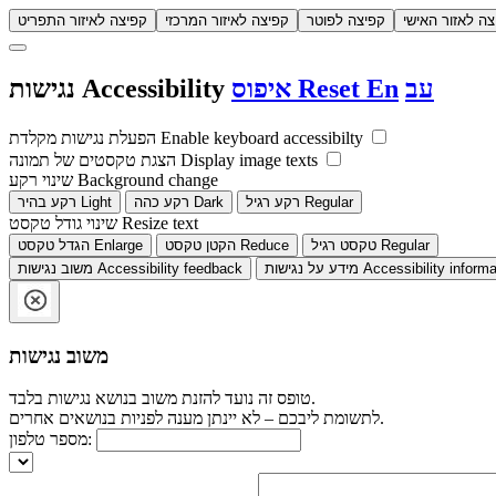
צה לאזור האישי
קפיצה לפוטר
קפיצה לאיזור המרכזי
קפיצה לאיזור התפריט
עב
En
Reset
איפוס
Accessibility
נגישות
Enable keyboard accessibilty
הפעלת נגישות מקלדת
Display image texts
הצגת טקסטים של תמונה
Background change
שינוי רקע
Regular
רקע רגיל
Dark
רקע כהה
Light
רקע בהיר
Resize text
שינוי גודל טקסט
Regular
טקסט רגיל
Reduce
הקטן טקסט
Enlarge
הגדל טקסט
Accessibility informa
מידע על נגישות
Accessibility feedback
משוב נגישות
משוב נגישות
טופס זה נועד להזנת משוב בנושא נגישות בלבד.
לתשומת ליבכם – לא יינתן מענה לפניות בנושאים אחרים.
מספר טלפון: