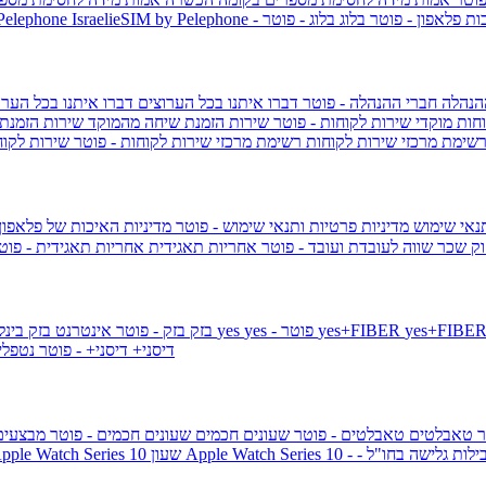
ות פלאפון - פוטר
בלוג
בלוג - פוטר
 Pelephone
הנהלה
חברי ההנהלה - פוטר
דברו איתנו בכל הערוצים
דברו איתנו בכל הערו
וחות
מוקדי שירות לקוחות - פוטר
שירות הזמנת שיחה מהמוקד
שירות הזמנת
שימת מרכזי שירות לקוחות
רשימת מרכזי שירות לקוחות - פוטר
שירות לקוח
תנאי שימוש
מדיניות פרטיות ותנאי שימוש - פוטר
מדיניות האיכות של פלאפון
ק שכר שווה לעובדת ועובד - פוטר
אחריות תאגידית
אחריות תאגידית - פו
yes+FIBER
yes - פוטר
yes
144 - פוטר
בזק
בזק - פוטר
אינטרנט בזק בינל
דיסני+
דיסני+ - פוטר
נטפל
ר
טאבלטים
טאבלטים - פוטר
שעונים חכמים
שעונים חכמים - פוטר
מבצעי
ילות גלישה בחו"ל -
שעון ple Watch Series 10