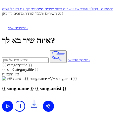
קטלוג עשיר של עשרות אלפי שירים ממתינים לך
כל השירים שכבר הורדת מחכים לך כאן!
לשירים שלי ›
איזה שיר בא לך?
למסך הראשי ›
{{ category.title }}
{{ subCategory.title }}
אין תוצאות
{{ song.name }}
{{ song.artist }}