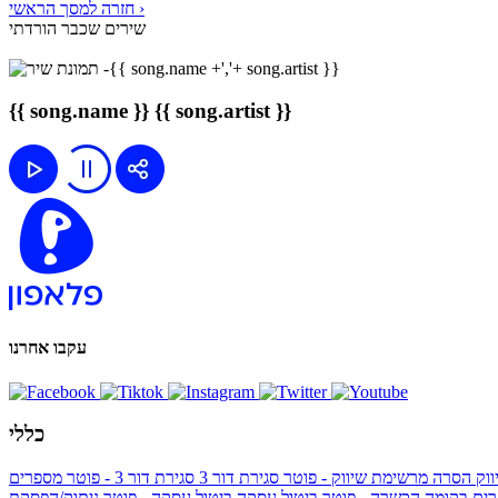
חזרה למסך הראשי ›
שירים שכבר הורדתי
{{ song.name }}
{{ song.artist }}
עקבו אחרנו
כללי
ווק
הסרה מרשימת שיווק - פוטר
סגירת דור 3
סגירת דור 3 - פוטר
מספרים
ים בקומה הכשרה - פוטר
ביטול עסקה
ביטול עסקה - פוטר
ניתוק/הפסקת