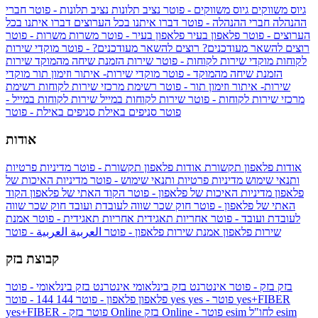
גיוס משווקים
גיוס משווקים - פוטר
נציב תלונות
נציב תלונות - פוטר
חברי
ההנהלה
חברי ההנהלה - פוטר
דברו איתנו בכל הערוצים
דברו איתנו בכל
הערוצים - פוטר
פלאפון בעיר
פלאפון בעיר - פוטר
משרות
משרות - פוטר
רוצים להשאר מעודכנים?
רוצים להשאר מעודכנים? - פוטר
מוקדי שירות
לקוחות
מוקדי שירות לקוחות - פוטר
שירות הזמנת שיחה מהמוקד
שירות
הזמנת שיחה מהמוקד - פוטר
מוקדי שירות- איתור וזימון תור
מוקדי
שירות- איתור וזימון תור - פוטר
רשימת מרכזי שירות לקוחות
רשימת
מרכזי שירות לקוחות - פוטר
שירות לקוחות במייל
שירות לקוחות במייל -
פוטר
סניפים באילת
סניפים באילת - פוטר
אודות
אודות פלאפון תקשורת
אודות פלאפון תקשורת - פוטר
מדיניות פרטיות
ותנאי שימוש
מדיניות פרטיות ותנאי שימוש - פוטר
מדיניות האיכות של
פלאפון
מדיניות האיכות של פלאפון - פוטר
הקוד האתי של פלאפון
הקוד
האתי של פלאפון - פוטר
חוק שכר שווה לעובדת ועובד
חוק שכר שווה
לעובדת ועובד - פוטר
אחריות תאגידית
אחריות תאגידית - פוטר
אמנת
שירות פלאפון
אמנת שירות פלאפון - פוטר
العربية
العربية - פוטר
קבוצת בזק
בזק
בזק - פוטר
אינטרנט בזק בינלאומי
אינטרנט בזק בינלאומי - פוטר
yes+FIBER
yes - פוטר
yes
144 - פוטר
פלאפון
פלאפון - פוטר
144
esim
esim לחו"ל
בזק Online - פוטר
בזק Online
yes+FIBER - פוטר