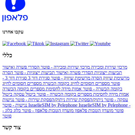
עקבו אחרנו
כללי
מרכזי שירות ומכירה
מרכזי שירות ומכירה - פוטר
הסדרי פשרה ואישור
תביעות ייצוגיות
הסדרי פשרה ואישור תביעות ייצוגיות - פוטר
הסרה
מרשימת שיווק
הסרה מרשימת שיווק - פוטר
סגירת דור 3
סגירת דור 3 -
פוטר
מספרים חסומים לחיוג בקומה הכשרה
מספרים חסומים לחיוג
בקומה הכשרה - פוטר
אמות מידה לחסימת מספרים בקומה הכשרה
אמות מידה לחסימת מספרים בקומה הכשרה - פוטר
ביטול עסקה
ביטול
עסקה - פוטר
ניתוק/הפסקת שירות
ניתוק/הפסקת שירות - פוטר
נגישות
IsraelieSIM by Pelephone -
IsraelieSIM by Pelephone
נגישות - פוטר
פוטר
מועדון הטבות פלאפון
מועדון הטבות פלאפון - פוטר
בלוג
בלוג -
פוטר
צור קשר