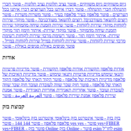
גיוס משווקים
גיוס משווקים - פוטר
נציב תלונות
נציב תלונות - פוטר
חברי
ההנהלה
חברי ההנהלה - פוטר
דברו איתנו בכל הערוצים
דברו איתנו בכל
הערוצים - פוטר
פלאפון בעיר
פלאפון בעיר - פוטר
משרות
משרות - פוטר
רוצים להשאר מעודכנים?
רוצים להשאר מעודכנים? - פוטר
מוקדי שירות
לקוחות
מוקדי שירות לקוחות - פוטר
שירות הזמנת שיחה מהמוקד
שירות
הזמנת שיחה מהמוקד - פוטר
מוקדי שירות- איתור וזימון תור
מוקדי
שירות- איתור וזימון תור - פוטר
רשימת מרכזי שירות לקוחות
רשימת
מרכזי שירות לקוחות - פוטר
שירות לקוחות במייל
שירות לקוחות במייל -
פוטר
סניפים באילת
סניפים באילת - פוטר
אודות
אודות פלאפון תקשורת
אודות פלאפון תקשורת - פוטר
מדיניות פרטיות
ותנאי שימוש
מדיניות פרטיות ותנאי שימוש - פוטר
מדיניות האיכות של
פלאפון
מדיניות האיכות של פלאפון - פוטר
הקוד האתי של פלאפון
הקוד
האתי של פלאפון - פוטר
חוק שכר שווה לעובדת ועובד
חוק שכר שווה
לעובדת ועובד - פוטר
אחריות תאגידית
אחריות תאגידית - פוטר
אמנת
שירות פלאפון
אמנת שירות פלאפון - פוטר
العربية
العربية - פוטר
קבוצת בזק
בזק
בזק - פוטר
אינטרנט בזק בינלאומי
אינטרנט בזק בינלאומי - פוטר
yes+FIBER
yes - פוטר
yes
144 - פוטר
פלאפון
פלאפון - פוטר
144
esim
esim לחו"ל
בזק Online - פוטר
בזק Online
yes+FIBER - פוטר