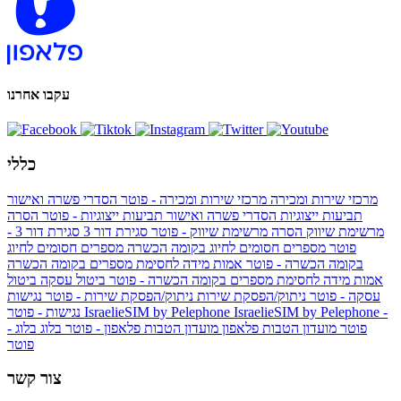
עקבו אחרנו
כללי
מרכזי שירות ומכירה
מרכזי שירות ומכירה - פוטר
הסדרי פשרה ואישור
תביעות ייצוגיות
הסדרי פשרה ואישור תביעות ייצוגיות - פוטר
הסרה
מרשימת שיווק
הסרה מרשימת שיווק - פוטר
סגירת דור 3
סגירת דור 3 -
פוטר
מספרים חסומים לחיוג בקומה הכשרה
מספרים חסומים לחיוג
בקומה הכשרה - פוטר
אמות מידה לחסימת מספרים בקומה הכשרה
אמות מידה לחסימת מספרים בקומה הכשרה - פוטר
ביטול עסקה
ביטול
עסקה - פוטר
ניתוק/הפסקת שירות
ניתוק/הפסקת שירות - פוטר
נגישות
IsraelieSIM by Pelephone -
IsraelieSIM by Pelephone
נגישות - פוטר
פוטר
מועדון הטבות פלאפון
מועדון הטבות פלאפון - פוטר
בלוג
בלוג -
פוטר
צור קשר