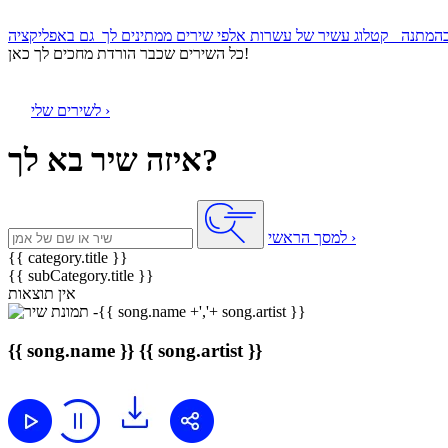
קטלוג עשיר של עשרות אלפי שירים ממתינים לך
כל השירים שכבר הורדת מחכים לך כאן!
לשירים שלי ›
איזה שיר בא לך?
למסך הראשי ›
{{ category.title }}
{{ subCategory.title }}
אין תוצאות
{{ song.name }}
{{ song.artist }}