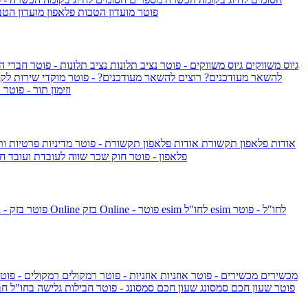
IsraelieSIM by Pelephone - פוטר
מועדון הטבות פלאפון
מועדון הטב
גיוס משווקים
גיוס משווקים - פוטר
נציב תלונות
נציב תלונות - פוטר
חברי ה
להשאר מעודכנים?
רוצים להשאר מעודכנים? - פוטר
מוקדי שירות לק
וזימון תור - פוטר
ר
אודות פלאפון תקשורת
אודות פלאפון תקשורת - פוטר
מדיניות פרטיות ו
פלאפון - פוטר
חוק שכר שווה לעובדת ועובד
חו
esim לחו"ל - פוטר
esim לחו"ל
בזק Online - פוטר
בזק Online
yes+FIBER - פוטר
מכשירים
מכשירים - פוטר
אוזניות
אוזניות - פוטר
רמקולים
רמקולים - פוט
שעון Apple Watch Series 10 - פוטר
שעון חכם סמסונג
שעון חכם סמסונג - פוטר
חבילות גלישה בחו"ל
חב