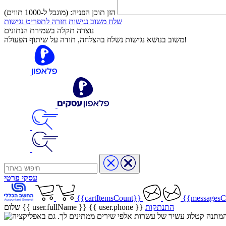
הזן תוכן הפניה:
(מוגבל ל-1000 תווים)
שלח משוב נגישות
חזרה לתפריט נגישות
נוצרה תקלה בשמירת הנתונים
משוב בנושא נגישות נשלח בהצלחה, תודה על שיתוף הפעולה!
עסקי
פרטי
{{cartItemsCount}}
{{messagesC
התנתקות
{{ user.phone }}
שלום {{ user.fullName }}
שיר בהמתנה