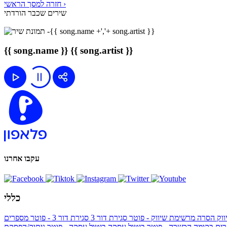
חזרה למסך הראשי ›
שירים שכבר הורדתי
{{ song.name }}
{{ song.artist }}
עקבו אחרנו
כללי
ווק
הסרה מרשימת שיווק - פוטר
סגירת דור 3
סגירת דור 3 - פוטר
מספרים
ים בקומה הכשרה - פוטר
ביטול עסקה
ביטול עסקה - פוטר
ניתוק/הפסקת