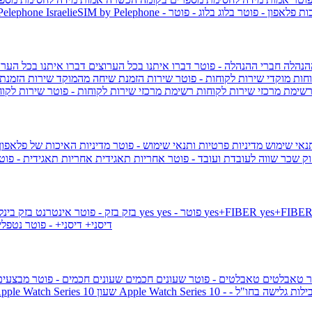
ות פלאפון - פוטר
בלוג
בלוג - פוטר
 Pelephone
הנהלה
חברי ההנהלה - פוטר
דברו איתנו בכל הערוצים
דברו איתנו בכל הערו
וחות
מוקדי שירות לקוחות - פוטר
שירות הזמנת שיחה מהמוקד
שירות הזמנת
שימת מרכזי שירות לקוחות
רשימת מרכזי שירות לקוחות - פוטר
שירות לקוח
תנאי שימוש
מדיניות פרטיות ותנאי שימוש - פוטר
מדיניות האיכות של פלאפון
ק שכר שווה לעובדת ועובד - פוטר
אחריות תאגידית
אחריות תאגידית - פו
yes+FIBER
yes - פוטר
yes
144 - פוטר
בזק
בזק - פוטר
אינטרנט בזק בינל
דיסני+
דיסני+ - פוטר
נטפל
ר
טאבלטים
טאבלטים - פוטר
שעונים חכמים
שעונים חכמים - פוטר
מבצעי
ילות גלישה בחו"ל -
שעון ple Watch Series 10