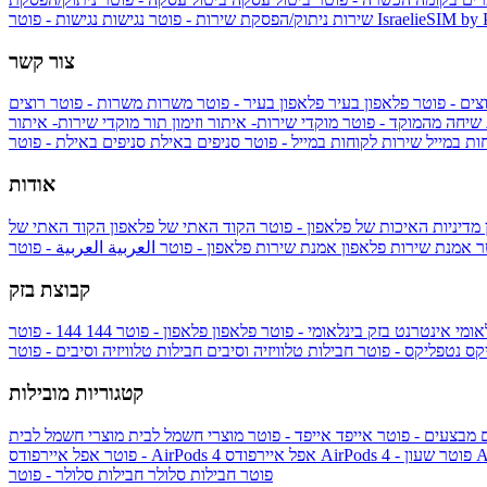
IsraelieSIM by
נגישות - פוטר
שירות
ניתוק/הפסקת שירות - פוטר
נגישות
צור קשר
צים - פוטר
פלאפון בעיר
פלאפון בעיר - פוטר
משרות
משרות - פוטר
רוצים
 שיחה מהמוקד - פוטר
מוקדי שירות- איתור וזימון תור
מוקדי שירות- איתור
ות במייל
שירות לקוחות במייל - פוטר
סניפים באילת
סניפים באילת - פוטר
אודות
מדיניות האיכות של פלאפון - פוטר
הקוד האתי של פלאפון
הקוד האתי של
טר
אמנת שירות פלאפון
אמנת שירות פלאפון - פוטר
العربية
العربية - פוטר
קבוצת בזק
אומי
אינטרנט בזק בינלאומי - פוטר
פלאפון
פלאפון - פוטר
144
יקס
נטפליקס - פוטר
חבילות טלוויזיה וסיבים
חבילות טלוויזיה וסיבים - פוטר
קטגוריות מובילות
ם
מבצעים - פוטר
אייפד
אייפד - פוטר
מוצרי חשמל לבית
מוצרי חשמל לבית
Ap
אפל איירפודס AirPods 4 - פוטר
אפל איירפודס AirPods 4
- פוטר
פוטר
חבילות סלולר
חבילות סלולר - פוטר