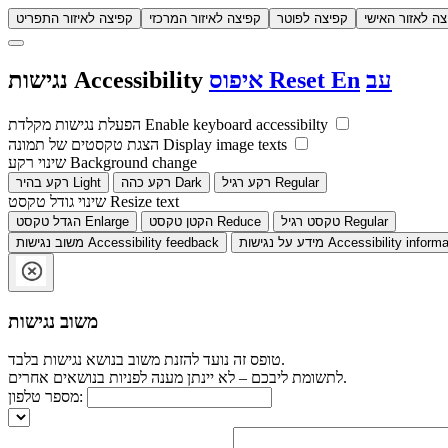
צה לאזור האישי
קפיצה לפוטר
קפיצה לאיזור המרכזי
קפיצה לאיזור התפריט
עב
En
Reset
איפוס
Accessibility
נגישות
Enable keyboard accessibilty
הפעלת נגישות מקלדת
Display image texts
הצגת טקסטים של תמונה
Background change
שינוי רקע
Regular
רקע רגיל
Dark
רקע כהה
Light
רקע בהיר
Resize text
שינוי גודל טקסט
Regular
טקסט רגיל
Reduce
הקטן טקסט
Enlarge
הגדל טקסט
Accessibility informa
מידע על נגישות
Accessibility feedback
משוב נגישות
משוב נגישות
טופס זה נועד להזנת משוב בנושא נגישות בלבד.
לתשומת ליבכם – לא יינתן מענה לפניות בנושאים אחרים.
מספר טלפון: