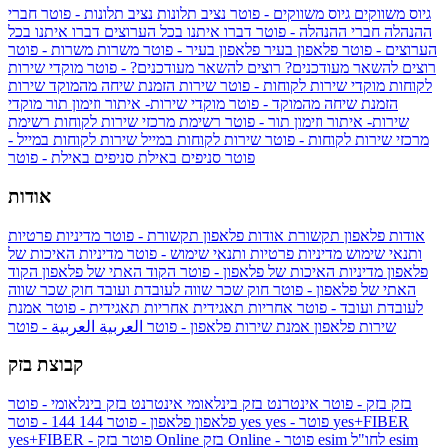
גיוס משווקים
גיוס משווקים - פוטר
נציב תלונות
נציב תלונות - פוטר
חברי
ההנהלה
חברי ההנהלה - פוטר
דברו איתנו בכל הערוצים
דברו איתנו בכל
הערוצים - פוטר
פלאפון בעיר
פלאפון בעיר - פוטר
משרות
משרות - פוטר
רוצים להשאר מעודכנים?
רוצים להשאר מעודכנים? - פוטר
מוקדי שירות
לקוחות
מוקדי שירות לקוחות - פוטר
שירות הזמנת שיחה מהמוקד
שירות
הזמנת שיחה מהמוקד - פוטר
מוקדי שירות- איתור וזימון תור
מוקדי
שירות- איתור וזימון תור - פוטר
רשימת מרכזי שירות לקוחות
רשימת
מרכזי שירות לקוחות - פוטר
שירות לקוחות במייל
שירות לקוחות במייל -
פוטר
סניפים באילת
סניפים באילת - פוטר
אודות
אודות פלאפון תקשורת
אודות פלאפון תקשורת - פוטר
מדיניות פרטיות
ותנאי שימוש
מדיניות פרטיות ותנאי שימוש - פוטר
מדיניות האיכות של
פלאפון
מדיניות האיכות של פלאפון - פוטר
הקוד האתי של פלאפון
הקוד
האתי של פלאפון - פוטר
חוק שכר שווה לעובדת ועובד
חוק שכר שווה
לעובדת ועובד - פוטר
אחריות תאגידית
אחריות תאגידית - פוטר
אמנת
שירות פלאפון
אמנת שירות פלאפון - פוטר
العربية
العربية - פוטר
קבוצת בזק
בזק
בזק - פוטר
אינטרנט בזק בינלאומי
אינטרנט בזק בינלאומי - פוטר
yes+FIBER
yes - פוטר
yes
144 - פוטר
פלאפון
פלאפון - פוטר
144
esim
esim לחו"ל
בזק Online - פוטר
בזק Online
yes+FIBER - פוטר