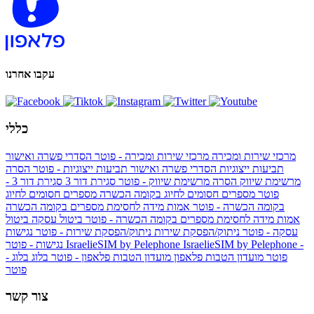
עקבו אחרנו
כללי
מרכזי שירות ומכירה
מרכזי שירות ומכירה - פוטר
הסדרי פשרה ואישור
תביעות ייצוגיות
הסדרי פשרה ואישור תביעות ייצוגיות - פוטר
הסרה
מרשימת שיווק
הסרה מרשימת שיווק - פוטר
סגירת דור 3
סגירת דור 3 -
פוטר
מספרים חסומים לחיוג בקומה הכשרה
מספרים חסומים לחיוג
בקומה הכשרה - פוטר
אמות מידה לחסימת מספרים בקומה הכשרה
אמות מידה לחסימת מספרים בקומה הכשרה - פוטר
ביטול עסקה
ביטול
עסקה - פוטר
ניתוק/הפסקת שירות
ניתוק/הפסקת שירות - פוטר
נגישות
IsraelieSIM by Pelephone -
IsraelieSIM by Pelephone
נגישות - פוטר
פוטר
מועדון הטבות פלאפון
מועדון הטבות פלאפון - פוטר
בלוג
בלוג -
פוטר
צור קשר