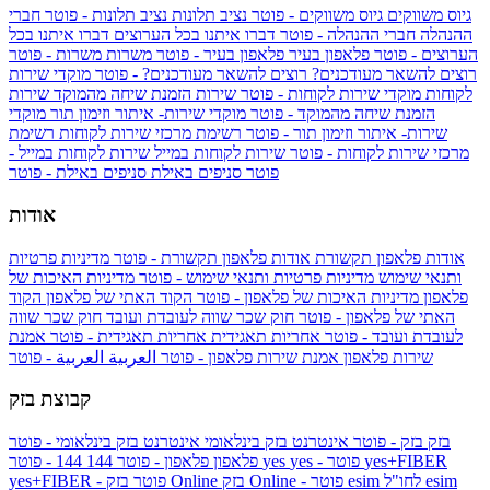
גיוס משווקים
גיוס משווקים - פוטר
נציב תלונות
נציב תלונות - פוטר
חברי
ההנהלה
חברי ההנהלה - פוטר
דברו איתנו בכל הערוצים
דברו איתנו בכל
הערוצים - פוטר
פלאפון בעיר
פלאפון בעיר - פוטר
משרות
משרות - פוטר
רוצים להשאר מעודכנים?
רוצים להשאר מעודכנים? - פוטר
מוקדי שירות
לקוחות
מוקדי שירות לקוחות - פוטר
שירות הזמנת שיחה מהמוקד
שירות
הזמנת שיחה מהמוקד - פוטר
מוקדי שירות- איתור וזימון תור
מוקדי
שירות- איתור וזימון תור - פוטר
רשימת מרכזי שירות לקוחות
רשימת
מרכזי שירות לקוחות - פוטר
שירות לקוחות במייל
שירות לקוחות במייל -
פוטר
סניפים באילת
סניפים באילת - פוטר
אודות
אודות פלאפון תקשורת
אודות פלאפון תקשורת - פוטר
מדיניות פרטיות
ותנאי שימוש
מדיניות פרטיות ותנאי שימוש - פוטר
מדיניות האיכות של
פלאפון
מדיניות האיכות של פלאפון - פוטר
הקוד האתי של פלאפון
הקוד
האתי של פלאפון - פוטר
חוק שכר שווה לעובדת ועובד
חוק שכר שווה
לעובדת ועובד - פוטר
אחריות תאגידית
אחריות תאגידית - פוטר
אמנת
שירות פלאפון
אמנת שירות פלאפון - פוטר
العربية
العربية - פוטר
קבוצת בזק
בזק
בזק - פוטר
אינטרנט בזק בינלאומי
אינטרנט בזק בינלאומי - פוטר
yes+FIBER
yes - פוטר
yes
144 - פוטר
פלאפון
פלאפון - פוטר
144
esim
esim לחו"ל
בזק Online - פוטר
בזק Online
yes+FIBER - פוטר