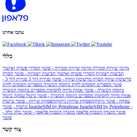
עקבו אחרנו
כללי
מרכזי שירות ומכירה
מרכזי שירות ומכירה - פוטר
הסדרי פשרה ואישור
תביעות ייצוגיות
הסדרי פשרה ואישור תביעות ייצוגיות - פוטר
הסרה
מרשימת שיווק
הסרה מרשימת שיווק - פוטר
סגירת דור 3
סגירת דור 3 -
פוטר
מספרים חסומים לחיוג בקומה הכשרה
מספרים חסומים לחיוג
בקומה הכשרה - פוטר
אמות מידה לחסימת מספרים בקומה הכשרה
אמות מידה לחסימת מספרים בקומה הכשרה - פוטר
ביטול עסקה
ביטול
עסקה - פוטר
ניתוק/הפסקת שירות
ניתוק/הפסקת שירות - פוטר
נגישות
IsraelieSIM by Pelephone -
IsraelieSIM by Pelephone
נגישות - פוטר
פוטר
מועדון הטבות פלאפון
מועדון הטבות פלאפון - פוטר
בלוג
בלוג -
פוטר
צור קשר