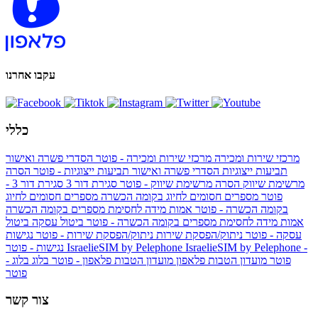
עקבו אחרנו
כללי
מרכזי שירות ומכירה
מרכזי שירות ומכירה - פוטר
הסדרי פשרה ואישור
תביעות ייצוגיות
הסדרי פשרה ואישור תביעות ייצוגיות - פוטר
הסרה
מרשימת שיווק
הסרה מרשימת שיווק - פוטר
סגירת דור 3
סגירת דור 3 -
פוטר
מספרים חסומים לחיוג בקומה הכשרה
מספרים חסומים לחיוג
בקומה הכשרה - פוטר
אמות מידה לחסימת מספרים בקומה הכשרה
אמות מידה לחסימת מספרים בקומה הכשרה - פוטר
ביטול עסקה
ביטול
עסקה - פוטר
ניתוק/הפסקת שירות
ניתוק/הפסקת שירות - פוטר
נגישות
IsraelieSIM by Pelephone -
IsraelieSIM by Pelephone
נגישות - פוטר
פוטר
מועדון הטבות פלאפון
מועדון הטבות פלאפון - פוטר
בלוג
בלוג -
פוטר
צור קשר