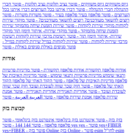
גיוס משווקים
גיוס משווקים - פוטר
נציב תלונות
נציב תלונות - פוטר
חברי
ההנהלה
חברי ההנהלה - פוטר
דברו איתנו בכל הערוצים
דברו איתנו בכל
הערוצים - פוטר
פלאפון בעיר
פלאפון בעיר - פוטר
משרות
משרות - פוטר
רוצים להשאר מעודכנים?
רוצים להשאר מעודכנים? - פוטר
מוקדי שירות
לקוחות
מוקדי שירות לקוחות - פוטר
שירות הזמנת שיחה מהמוקד
שירות
הזמנת שיחה מהמוקד - פוטר
מוקדי שירות- איתור וזימון תור
מוקדי
שירות- איתור וזימון תור - פוטר
רשימת מרכזי שירות לקוחות
רשימת
מרכזי שירות לקוחות - פוטר
שירות לקוחות במייל
שירות לקוחות במייל -
פוטר
סניפים באילת
סניפים באילת - פוטר
אודות
אודות פלאפון תקשורת
אודות פלאפון תקשורת - פוטר
מדיניות פרטיות
ותנאי שימוש
מדיניות פרטיות ותנאי שימוש - פוטר
מדיניות האיכות של
פלאפון
מדיניות האיכות של פלאפון - פוטר
הקוד האתי של פלאפון
הקוד
האתי של פלאפון - פוטר
חוק שכר שווה לעובדת ועובד
חוק שכר שווה
לעובדת ועובד - פוטר
אחריות תאגידית
אחריות תאגידית - פוטר
אמנת
שירות פלאפון
אמנת שירות פלאפון - פוטר
العربية
العربية - פוטר
קבוצת בזק
בזק
בזק - פוטר
אינטרנט בזק בינלאומי
אינטרנט בזק בינלאומי - פוטר
yes+FIBER
yes - פוטר
yes
144 - פוטר
פלאפון
פלאפון - פוטר
144
esim
esim לחו"ל
בזק Online - פוטר
בזק Online
yes+FIBER - פוטר