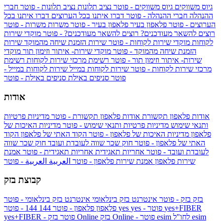
גיוס משווקים
גיוס משווקים - פוטר
נציב תלונות
נציב תלונות - פוטר
חברי
ההנהלה
חברי ההנהלה - פוטר
דברו איתנו בכל הערוצים
דברו איתנו בכל
הערוצים - פוטר
פלאפון בעיר
פלאפון בעיר - פוטר
משרות
משרות - פוטר
רוצים להשאר מעודכנים?
רוצים להשאר מעודכנים? - פוטר
מוקדי שירות
לקוחות
מוקדי שירות לקוחות - פוטר
שירות הזמנת שיחה מהמוקד
שירות
הזמנת שיחה מהמוקד - פוטר
מוקדי שירות- איתור וזימון תור
מוקדי
שירות- איתור וזימון תור - פוטר
רשימת מרכזי שירות לקוחות
רשימת
מרכזי שירות לקוחות - פוטר
שירות לקוחות במייל
שירות לקוחות במייל -
פוטר
סניפים באילת
סניפים באילת - פוטר
אודות
אודות פלאפון תקשורת
אודות פלאפון תקשורת - פוטר
מדיניות פרטיות
ותנאי שימוש
מדיניות פרטיות ותנאי שימוש - פוטר
מדיניות האיכות של
פלאפון
מדיניות האיכות של פלאפון - פוטר
הקוד האתי של פלאפון
הקוד
האתי של פלאפון - פוטר
חוק שכר שווה לעובדת ועובד
חוק שכר שווה
לעובדת ועובד - פוטר
אחריות תאגידית
אחריות תאגידית - פוטר
אמנת
שירות פלאפון
אמנת שירות פלאפון - פוטר
العربية
العربية - פוטר
קבוצת בזק
בזק
בזק - פוטר
אינטרנט בזק בינלאומי
אינטרנט בזק בינלאומי - פוטר
yes+FIBER
yes - פוטר
yes
144 - פוטר
פלאפון
פלאפון - פוטר
144
esim
esim לחו"ל
בזק Online - פוטר
בזק Online
yes+FIBER - פוטר