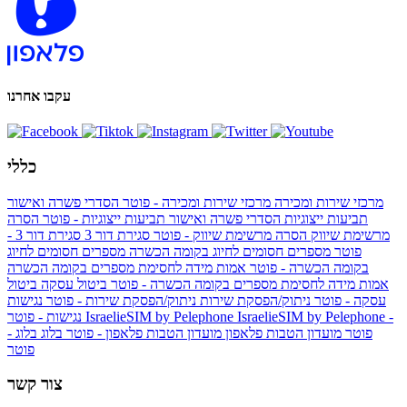
עקבו אחרנו
כללי
מרכזי שירות ומכירה
מרכזי שירות ומכירה - פוטר
הסדרי פשרה ואישור
תביעות ייצוגיות
הסדרי פשרה ואישור תביעות ייצוגיות - פוטר
הסרה
מרשימת שיווק
הסרה מרשימת שיווק - פוטר
סגירת דור 3
סגירת דור 3 -
פוטר
מספרים חסומים לחיוג בקומה הכשרה
מספרים חסומים לחיוג
בקומה הכשרה - פוטר
אמות מידה לחסימת מספרים בקומה הכשרה
אמות מידה לחסימת מספרים בקומה הכשרה - פוטר
ביטול עסקה
ביטול
עסקה - פוטר
ניתוק/הפסקת שירות
ניתוק/הפסקת שירות - פוטר
נגישות
IsraelieSIM by Pelephone -
IsraelieSIM by Pelephone
נגישות - פוטר
פוטר
מועדון הטבות פלאפון
מועדון הטבות פלאפון - פוטר
בלוג
בלוג -
פוטר
צור קשר