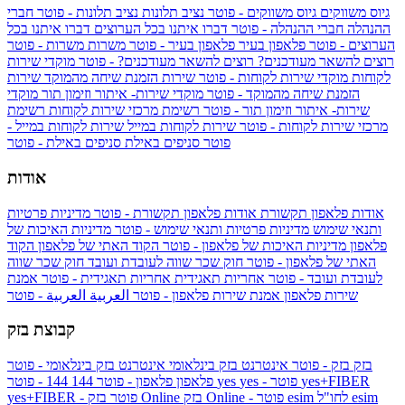
גיוס משווקים
גיוס משווקים - פוטר
נציב תלונות
נציב תלונות - פוטר
חברי
ההנהלה
חברי ההנהלה - פוטר
דברו איתנו בכל הערוצים
דברו איתנו בכל
הערוצים - פוטר
פלאפון בעיר
פלאפון בעיר - פוטר
משרות
משרות - פוטר
רוצים להשאר מעודכנים?
רוצים להשאר מעודכנים? - פוטר
מוקדי שירות
לקוחות
מוקדי שירות לקוחות - פוטר
שירות הזמנת שיחה מהמוקד
שירות
הזמנת שיחה מהמוקד - פוטר
מוקדי שירות- איתור וזימון תור
מוקדי
שירות- איתור וזימון תור - פוטר
רשימת מרכזי שירות לקוחות
רשימת
מרכזי שירות לקוחות - פוטר
שירות לקוחות במייל
שירות לקוחות במייל -
פוטר
סניפים באילת
סניפים באילת - פוטר
אודות
אודות פלאפון תקשורת
אודות פלאפון תקשורת - פוטר
מדיניות פרטיות
ותנאי שימוש
מדיניות פרטיות ותנאי שימוש - פוטר
מדיניות האיכות של
פלאפון
מדיניות האיכות של פלאפון - פוטר
הקוד האתי של פלאפון
הקוד
האתי של פלאפון - פוטר
חוק שכר שווה לעובדת ועובד
חוק שכר שווה
לעובדת ועובד - פוטר
אחריות תאגידית
אחריות תאגידית - פוטר
אמנת
שירות פלאפון
אמנת שירות פלאפון - פוטר
العربية
العربية - פוטר
קבוצת בזק
בזק
בזק - פוטר
אינטרנט בזק בינלאומי
אינטרנט בזק בינלאומי - פוטר
yes+FIBER
yes - פוטר
yes
144 - פוטר
פלאפון
פלאפון - פוטר
144
esim
esim לחו"ל
בזק Online - פוטר
בזק Online
yes+FIBER - פוטר