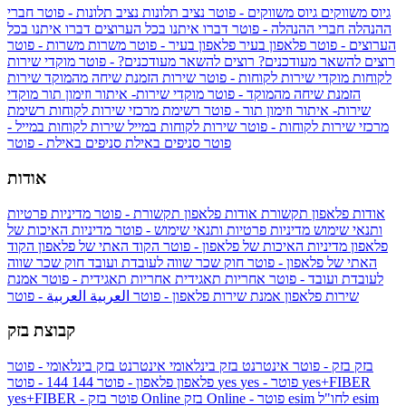
גיוס משווקים
גיוס משווקים - פוטר
נציב תלונות
נציב תלונות - פוטר
חברי
ההנהלה
חברי ההנהלה - פוטר
דברו איתנו בכל הערוצים
דברו איתנו בכל
הערוצים - פוטר
פלאפון בעיר
פלאפון בעיר - פוטר
משרות
משרות - פוטר
רוצים להשאר מעודכנים?
רוצים להשאר מעודכנים? - פוטר
מוקדי שירות
לקוחות
מוקדי שירות לקוחות - פוטר
שירות הזמנת שיחה מהמוקד
שירות
הזמנת שיחה מהמוקד - פוטר
מוקדי שירות- איתור וזימון תור
מוקדי
שירות- איתור וזימון תור - פוטר
רשימת מרכזי שירות לקוחות
רשימת
מרכזי שירות לקוחות - פוטר
שירות לקוחות במייל
שירות לקוחות במייל -
פוטר
סניפים באילת
סניפים באילת - פוטר
אודות
אודות פלאפון תקשורת
אודות פלאפון תקשורת - פוטר
מדיניות פרטיות
ותנאי שימוש
מדיניות פרטיות ותנאי שימוש - פוטר
מדיניות האיכות של
פלאפון
מדיניות האיכות של פלאפון - פוטר
הקוד האתי של פלאפון
הקוד
האתי של פלאפון - פוטר
חוק שכר שווה לעובדת ועובד
חוק שכר שווה
לעובדת ועובד - פוטר
אחריות תאגידית
אחריות תאגידית - פוטר
אמנת
שירות פלאפון
אמנת שירות פלאפון - פוטר
العربية
العربية - פוטר
קבוצת בזק
בזק
בזק - פוטר
אינטרנט בזק בינלאומי
אינטרנט בזק בינלאומי - פוטר
yes+FIBER
yes - פוטר
yes
144 - פוטר
פלאפון
פלאפון - פוטר
144
esim
esim לחו"ל
בזק Online - פוטר
בזק Online
yes+FIBER - פוטר