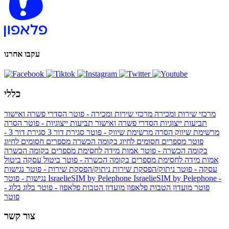
עקבו אחרנו
כללי
מרכזי שירות ומכירה
מרכזי שירות ומכירה - פוטר
הסדרי פשרה ואישור
תביעות ייצוגיות
הסדרי פשרה ואישור תביעות ייצוגיות - פוטר
הסרה
מרשימת שיווק
הסרה מרשימת שיווק - פוטר
סגירת דור 3
סגירת דור 3 -
פוטר
מספרים חסומים לחיוג בקומה הכשרה
מספרים חסומים לחיוג
בקומה הכשרה - פוטר
אמות מידה לחסימת מספרים בקומה הכשרה
אמות מידה לחסימת מספרים בקומה הכשרה - פוטר
ביטול עסקה
ביטול
עסקה - פוטר
ניתוק/הפסקת שירות
ניתוק/הפסקת שירות - פוטר
נגישות
IsraelieSIM by Pelephone -
IsraelieSIM by Pelephone
נגישות - פוטר
פוטר
מועדון הטבות פלאפון
מועדון הטבות פלאפון - פוטר
בלוג
בלוג -
פוטר
צור קשר