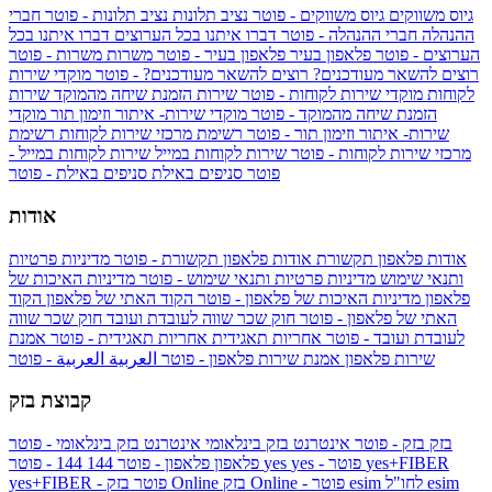
גיוס משווקים
גיוס משווקים - פוטר
נציב תלונות
נציב תלונות - פוטר
חברי
ההנהלה
חברי ההנהלה - פוטר
דברו איתנו בכל הערוצים
דברו איתנו בכל
הערוצים - פוטר
פלאפון בעיר
פלאפון בעיר - פוטר
משרות
משרות - פוטר
רוצים להשאר מעודכנים?
רוצים להשאר מעודכנים? - פוטר
מוקדי שירות
לקוחות
מוקדי שירות לקוחות - פוטר
שירות הזמנת שיחה מהמוקד
שירות
הזמנת שיחה מהמוקד - פוטר
מוקדי שירות- איתור וזימון תור
מוקדי
שירות- איתור וזימון תור - פוטר
רשימת מרכזי שירות לקוחות
רשימת
מרכזי שירות לקוחות - פוטר
שירות לקוחות במייל
שירות לקוחות במייל -
פוטר
סניפים באילת
סניפים באילת - פוטר
אודות
אודות פלאפון תקשורת
אודות פלאפון תקשורת - פוטר
מדיניות פרטיות
ותנאי שימוש
מדיניות פרטיות ותנאי שימוש - פוטר
מדיניות האיכות של
פלאפון
מדיניות האיכות של פלאפון - פוטר
הקוד האתי של פלאפון
הקוד
האתי של פלאפון - פוטר
חוק שכר שווה לעובדת ועובד
חוק שכר שווה
לעובדת ועובד - פוטר
אחריות תאגידית
אחריות תאגידית - פוטר
אמנת
שירות פלאפון
אמנת שירות פלאפון - פוטר
العربية
العربية - פוטר
קבוצת בזק
בזק
בזק - פוטר
אינטרנט בזק בינלאומי
אינטרנט בזק בינלאומי - פוטר
yes+FIBER
yes - פוטר
yes
144 - פוטר
פלאפון
פלאפון - פוטר
144
esim
esim לחו"ל
בזק Online - פוטר
בזק Online
yes+FIBER - פוטר