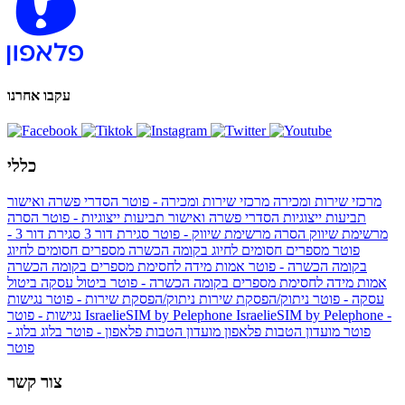
עקבו אחרנו
כללי
מרכזי שירות ומכירה
מרכזי שירות ומכירה - פוטר
הסדרי פשרה ואישור
תביעות ייצוגיות
הסדרי פשרה ואישור תביעות ייצוגיות - פוטר
הסרה
מרשימת שיווק
הסרה מרשימת שיווק - פוטר
סגירת דור 3
סגירת דור 3 -
פוטר
מספרים חסומים לחיוג בקומה הכשרה
מספרים חסומים לחיוג
בקומה הכשרה - פוטר
אמות מידה לחסימת מספרים בקומה הכשרה
אמות מידה לחסימת מספרים בקומה הכשרה - פוטר
ביטול עסקה
ביטול
עסקה - פוטר
ניתוק/הפסקת שירות
ניתוק/הפסקת שירות - פוטר
נגישות
IsraelieSIM by Pelephone -
IsraelieSIM by Pelephone
נגישות - פוטר
פוטר
מועדון הטבות פלאפון
מועדון הטבות פלאפון - פוטר
בלוג
בלוג -
פוטר
צור קשר