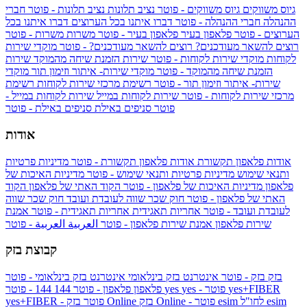
גיוס משווקים
גיוס משווקים - פוטר
נציב תלונות
נציב תלונות - פוטר
חברי
ההנהלה
חברי ההנהלה - פוטר
דברו איתנו בכל הערוצים
דברו איתנו בכל
הערוצים - פוטר
פלאפון בעיר
פלאפון בעיר - פוטר
משרות
משרות - פוטר
רוצים להשאר מעודכנים?
רוצים להשאר מעודכנים? - פוטר
מוקדי שירות
לקוחות
מוקדי שירות לקוחות - פוטר
שירות הזמנת שיחה מהמוקד
שירות
הזמנת שיחה מהמוקד - פוטר
מוקדי שירות- איתור וזימון תור
מוקדי
שירות- איתור וזימון תור - פוטר
רשימת מרכזי שירות לקוחות
רשימת
מרכזי שירות לקוחות - פוטר
שירות לקוחות במייל
שירות לקוחות במייל -
פוטר
סניפים באילת
סניפים באילת - פוטר
אודות
אודות פלאפון תקשורת
אודות פלאפון תקשורת - פוטר
מדיניות פרטיות
ותנאי שימוש
מדיניות פרטיות ותנאי שימוש - פוטר
מדיניות האיכות של
פלאפון
מדיניות האיכות של פלאפון - פוטר
הקוד האתי של פלאפון
הקוד
האתי של פלאפון - פוטר
חוק שכר שווה לעובדת ועובד
חוק שכר שווה
לעובדת ועובד - פוטר
אחריות תאגידית
אחריות תאגידית - פוטר
אמנת
שירות פלאפון
אמנת שירות פלאפון - פוטר
العربية
العربية - פוטר
קבוצת בזק
בזק
בזק - פוטר
אינטרנט בזק בינלאומי
אינטרנט בזק בינלאומי - פוטר
yes+FIBER
yes - פוטר
yes
144 - פוטר
פלאפון
פלאפון - פוטר
144
esim
esim לחו"ל
בזק Online - פוטר
בזק Online
yes+FIBER - פוטר