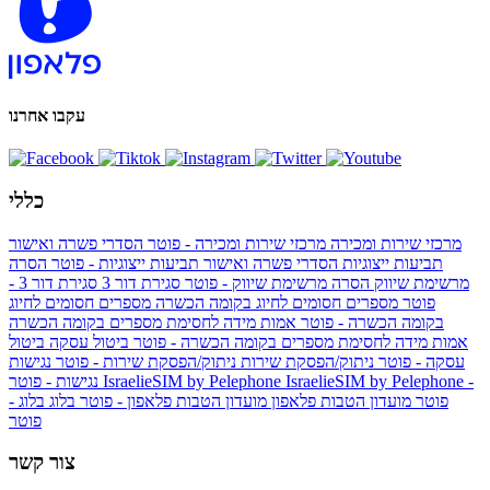
עקבו אחרנו
כללי
מרכזי שירות ומכירה
מרכזי שירות ומכירה - פוטר
הסדרי פשרה ואישור
תביעות ייצוגיות
הסדרי פשרה ואישור תביעות ייצוגיות - פוטר
הסרה
מרשימת שיווק
הסרה מרשימת שיווק - פוטר
סגירת דור 3
סגירת דור 3 -
פוטר
מספרים חסומים לחיוג בקומה הכשרה
מספרים חסומים לחיוג
בקומה הכשרה - פוטר
אמות מידה לחסימת מספרים בקומה הכשרה
אמות מידה לחסימת מספרים בקומה הכשרה - פוטר
ביטול עסקה
ביטול
עסקה - פוטר
ניתוק/הפסקת שירות
ניתוק/הפסקת שירות - פוטר
נגישות
IsraelieSIM by Pelephone -
IsraelieSIM by Pelephone
נגישות - פוטר
פוטר
מועדון הטבות פלאפון
מועדון הטבות פלאפון - פוטר
בלוג
בלוג -
פוטר
צור קשר