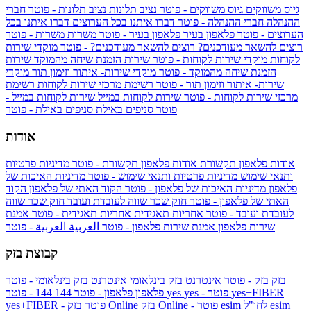
גיוס משווקים
גיוס משווקים - פוטר
נציב תלונות
נציב תלונות - פוטר
חברי
ההנהלה
חברי ההנהלה - פוטר
דברו איתנו בכל הערוצים
דברו איתנו בכל
הערוצים - פוטר
פלאפון בעיר
פלאפון בעיר - פוטר
משרות
משרות - פוטר
רוצים להשאר מעודכנים?
רוצים להשאר מעודכנים? - פוטר
מוקדי שירות
לקוחות
מוקדי שירות לקוחות - פוטר
שירות הזמנת שיחה מהמוקד
שירות
הזמנת שיחה מהמוקד - פוטר
מוקדי שירות- איתור וזימון תור
מוקדי
שירות- איתור וזימון תור - פוטר
רשימת מרכזי שירות לקוחות
רשימת
מרכזי שירות לקוחות - פוטר
שירות לקוחות במייל
שירות לקוחות במייל -
פוטר
סניפים באילת
סניפים באילת - פוטר
אודות
אודות פלאפון תקשורת
אודות פלאפון תקשורת - פוטר
מדיניות פרטיות
ותנאי שימוש
מדיניות פרטיות ותנאי שימוש - פוטר
מדיניות האיכות של
פלאפון
מדיניות האיכות של פלאפון - פוטר
הקוד האתי של פלאפון
הקוד
האתי של פלאפון - פוטר
חוק שכר שווה לעובדת ועובד
חוק שכר שווה
לעובדת ועובד - פוטר
אחריות תאגידית
אחריות תאגידית - פוטר
אמנת
שירות פלאפון
אמנת שירות פלאפון - פוטר
العربية
العربية - פוטר
קבוצת בזק
בזק
בזק - פוטר
אינטרנט בזק בינלאומי
אינטרנט בזק בינלאומי - פוטר
yes+FIBER
yes - פוטר
yes
144 - פוטר
פלאפון
פלאפון - פוטר
144
esim
esim לחו"ל
בזק Online - פוטר
בזק Online
yes+FIBER - פוטר