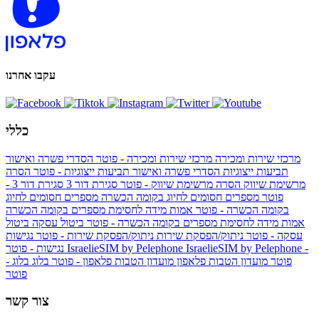
עקבו אחרנו
כללי
מרכזי שירות ומכירה
מרכזי שירות ומכירה - פוטר
הסדרי פשרה ואישור
תביעות ייצוגיות
הסדרי פשרה ואישור תביעות ייצוגיות - פוטר
הסרה
מרשימת שיווק
הסרה מרשימת שיווק - פוטר
סגירת דור 3
סגירת דור 3 -
פוטר
מספרים חסומים לחיוג בקומה הכשרה
מספרים חסומים לחיוג
בקומה הכשרה - פוטר
אמות מידה לחסימת מספרים בקומה הכשרה
אמות מידה לחסימת מספרים בקומה הכשרה - פוטר
ביטול עסקה
ביטול
עסקה - פוטר
ניתוק/הפסקת שירות
ניתוק/הפסקת שירות - פוטר
נגישות
IsraelieSIM by Pelephone -
IsraelieSIM by Pelephone
נגישות - פוטר
פוטר
מועדון הטבות פלאפון
מועדון הטבות פלאפון - פוטר
בלוג
בלוג -
פוטר
צור קשר