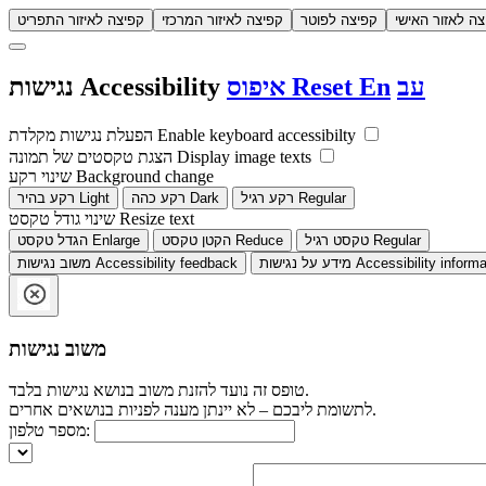
צה לאזור האישי
קפיצה לפוטר
קפיצה לאיזור המרכזי
קפיצה לאיזור התפריט
עב
En
Reset
איפוס
Accessibility
נגישות
Enable keyboard accessibilty
הפעלת נגישות מקלדת
Display image texts
הצגת טקסטים של תמונה
Background change
שינוי רקע
Regular
רקע רגיל
Dark
רקע כהה
Light
רקע בהיר
Resize text
שינוי גודל טקסט
Regular
טקסט רגיל
Reduce
הקטן טקסט
Enlarge
הגדל טקסט
Accessibility informa
מידע על נגישות
Accessibility feedback
משוב נגישות
משוב נגישות
טופס זה נועד להזנת משוב בנושא נגישות בלבד.
לתשומת ליבכם – לא יינתן מענה לפניות בנושאים אחרים.
מספר טלפון: