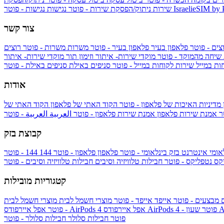
IsraelieSIM by
נגישות - פוטר
שירות
ניתוק/הפסקת שירות - פוטר
נגישות
צור קשר
צים - פוטר
פלאפון בעיר
פלאפון בעיר - פוטר
משרות
משרות - פוטר
רוצים
 שיחה מהמוקד - פוטר
מוקדי שירות- איתור וזימון תור
מוקדי שירות- איתור
ות במייל
שירות לקוחות במייל - פוטר
סניפים באילת
סניפים באילת - פוטר
אודות
מדיניות האיכות של פלאפון - פוטר
הקוד האתי של פלאפון
הקוד האתי של
טר
אמנת שירות פלאפון
אמנת שירות פלאפון - פוטר
العربية
العربية - פוטר
קבוצת בזק
אומי
אינטרנט בזק בינלאומי - פוטר
פלאפון
פלאפון - פוטר
144
יקס
נטפליקס - פוטר
חבילות טלוויזיה וסיבים
חבילות טלוויזיה וסיבים - פוטר
קטגוריות מובילות
ם
מבצעים - פוטר
אייפד
אייפד - פוטר
מוצרי חשמל לבית
מוצרי חשמל לבית
Ap
אפל איירפודס AirPods 4 - פוטר
אפל איירפודס AirPods 4
- פוטר
פוטר
חבילות סלולר
חבילות סלולר - פוטר