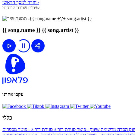
חזרה למסך הראשי ›
שירים שכבר הורדתי
{{ song.name }}
{{ song.artist }}
עקבו אחרנו
כללי
ווק
הסרה מרשימת שיווק - פוטר
סגירת דור 3
סגירת דור 3 - פוטר
מספרים
ים בקומה הכשרה - פוטר
ביטול עסקה
ביטול עסקה - פוטר
ניתוק/הפסקת