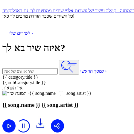
קטלוג עשיר של עשרות אלפי שירים ממתינים לך
כל השירים שכבר הורדת מחכים לך כאן!
לשירים שלי ›
איזה שיר בא לך?
למסך הראשי ›
{{ category.title }}
{{ subCategory.title }}
אין תוצאות
{{ song.name }}
{{ song.artist }}