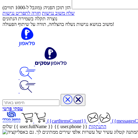
הזן תוכן הפניה:
(מוגבל ל-1000 תווים)
שלח משוב נגישות
חזרה לתפריט נגישות
נוצרה תקלה בשמירת הנתונים
משוב בנושא נגישות נשלח בהצלחה, תודה על שיתוף הפעולה!
עסקי
פרטי
{{cartItemsCount}}
{{messagesC
התנתקות
{{ user.phone }}
שלום {{ user.fullName }}
שיר בהמתנה