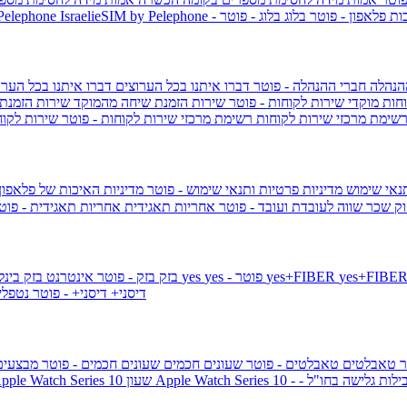
ות פלאפון - פוטר
בלוג
בלוג - פוטר
 Pelephone
הנהלה
חברי ההנהלה - פוטר
דברו איתנו בכל הערוצים
דברו איתנו בכל הערו
וחות
מוקדי שירות לקוחות - פוטר
שירות הזמנת שיחה מהמוקד
שירות הזמנת
שימת מרכזי שירות לקוחות
רשימת מרכזי שירות לקוחות - פוטר
שירות לקוח
תנאי שימוש
מדיניות פרטיות ותנאי שימוש - פוטר
מדיניות האיכות של פלאפון
ק שכר שווה לעובדת ועובד - פוטר
אחריות תאגידית
אחריות תאגידית - פו
yes+FIBER
yes - פוטר
yes
144 - פוטר
בזק
בזק - פוטר
אינטרנט בזק בינל
דיסני+
דיסני+ - פוטר
נטפל
ר
טאבלטים
טאבלטים - פוטר
שעונים חכמים
שעונים חכמים - פוטר
מבצעי
ילות גלישה בחו"ל -
שעון ple Watch Series 10