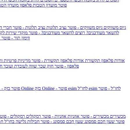
IsraelieSIM by Pelephone - פוטר
מועדון הטבות פלאפון
מועדון הטב
גיוס משווקים
גיוס משווקים - פוטר
נציב תלונות
נציב תלונות - פוטר
חברי ה
להשאר מעודכנים?
רוצים להשאר מעודכנים? - פוטר
מוקדי שירות לק
וזימון תור - פוטר
ר
אודות פלאפון תקשורת
אודות פלאפון תקשורת - פוטר
מדיניות פרטיות ו
פלאפון - פוטר
חוק שכר שווה לעובדת ועובד
חו
esim לחו"ל - פוטר
esim לחו"ל
בזק Online - פוטר
בזק Online
yes+FIBER - פוטר
מכשירים
מכשירים - פוטר
אוזניות
אוזניות - פוטר
רמקולים
רמקולים - פוט
שעון Apple Watch Series 10 - פוטר
שעון חכם סמסונג
שעון חכם סמסונג - פוטר
חבילות גלישה בחו"ל
חב