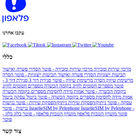
עקבו אחרנו
כללי
מרכזי שירות ומכירה
מרכזי שירות ומכירה - פוטר
הסדרי פשרה ואישור
תביעות ייצוגיות
הסדרי פשרה ואישור תביעות ייצוגיות - פוטר
הסרה
מרשימת שיווק
הסרה מרשימת שיווק - פוטר
סגירת דור 3
סגירת דור 3 -
פוטר
מספרים חסומים לחיוג בקומה הכשרה
מספרים חסומים לחיוג
בקומה הכשרה - פוטר
אמות מידה לחסימת מספרים בקומה הכשרה
אמות מידה לחסימת מספרים בקומה הכשרה - פוטר
ביטול עסקה
ביטול
עסקה - פוטר
ניתוק/הפסקת שירות
ניתוק/הפסקת שירות - פוטר
נגישות
IsraelieSIM by Pelephone -
IsraelieSIM by Pelephone
נגישות - פוטר
פוטר
מועדון הטבות פלאפון
מועדון הטבות פלאפון - פוטר
בלוג
בלוג -
פוטר
צור קשר