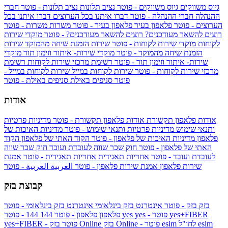
גיוס משווקים
גיוס משווקים - פוטר
נציב תלונות
נציב תלונות - פוטר
חברי
ההנהלה
חברי ההנהלה - פוטר
דברו איתנו בכל הערוצים
דברו איתנו בכל
הערוצים - פוטר
פלאפון בעיר
פלאפון בעיר - פוטר
משרות
משרות - פוטר
רוצים להשאר מעודכנים?
רוצים להשאר מעודכנים? - פוטר
מוקדי שירות
לקוחות
מוקדי שירות לקוחות - פוטר
שירות הזמנת שיחה מהמוקד
שירות
הזמנת שיחה מהמוקד - פוטר
מוקדי שירות- איתור וזימון תור
מוקדי
שירות- איתור וזימון תור - פוטר
רשימת מרכזי שירות לקוחות
רשימת
מרכזי שירות לקוחות - פוטר
שירות לקוחות במייל
שירות לקוחות במייל -
פוטר
סניפים באילת
סניפים באילת - פוטר
אודות
אודות פלאפון תקשורת
אודות פלאפון תקשורת - פוטר
מדיניות פרטיות
ותנאי שימוש
מדיניות פרטיות ותנאי שימוש - פוטר
מדיניות האיכות של
פלאפון
מדיניות האיכות של פלאפון - פוטר
הקוד האתי של פלאפון
הקוד
האתי של פלאפון - פוטר
חוק שכר שווה לעובדת ועובד
חוק שכר שווה
לעובדת ועובד - פוטר
אחריות תאגידית
אחריות תאגידית - פוטר
אמנת
שירות פלאפון
אמנת שירות פלאפון - פוטר
العربية
العربية - פוטר
קבוצת בזק
בזק
בזק - פוטר
אינטרנט בזק בינלאומי
אינטרנט בזק בינלאומי - פוטר
yes+FIBER
yes - פוטר
yes
144 - פוטר
פלאפון
פלאפון - פוטר
144
esim
esim לחו"ל
בזק Online - פוטר
בזק Online
yes+FIBER - פוטר