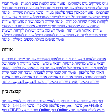
גיוס משווקים
גיוס משווקים - פוטר
נציב תלונות
נציב תלונות - פוטר
חברי
ההנהלה
חברי ההנהלה - פוטר
דברו איתנו בכל הערוצים
דברו איתנו בכל
הערוצים - פוטר
פלאפון בעיר
פלאפון בעיר - פוטר
משרות
משרות - פוטר
רוצים להשאר מעודכנים?
רוצים להשאר מעודכנים? - פוטר
מוקדי שירות
לקוחות
מוקדי שירות לקוחות - פוטר
שירות הזמנת שיחה מהמוקד
שירות
הזמנת שיחה מהמוקד - פוטר
מוקדי שירות- איתור וזימון תור
מוקדי
שירות- איתור וזימון תור - פוטר
רשימת מרכזי שירות לקוחות
רשימת
מרכזי שירות לקוחות - פוטר
שירות לקוחות במייל
שירות לקוחות במייל -
פוטר
סניפים באילת
סניפים באילת - פוטר
אודות
אודות פלאפון תקשורת
אודות פלאפון תקשורת - פוטר
מדיניות פרטיות
ותנאי שימוש
מדיניות פרטיות ותנאי שימוש - פוטר
מדיניות האיכות של
פלאפון
מדיניות האיכות של פלאפון - פוטר
הקוד האתי של פלאפון
הקוד
האתי של פלאפון - פוטר
חוק שכר שווה לעובדת ועובד
חוק שכר שווה
לעובדת ועובד - פוטר
אחריות תאגידית
אחריות תאגידית - פוטר
אמנת
שירות פלאפון
אמנת שירות פלאפון - פוטר
العربية
العربية - פוטר
קבוצת בזק
בזק
בזק - פוטר
אינטרנט בזק בינלאומי
אינטרנט בזק בינלאומי - פוטר
yes+FIBER
yes - פוטר
yes
144 - פוטר
פלאפון
פלאפון - פוטר
144
esim
esim לחו"ל
בזק Online - פוטר
בזק Online
yes+FIBER - פוטר