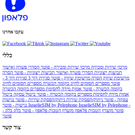
עקבו אחרנו
כללי
מרכזי שירות ומכירה
מרכזי שירות ומכירה - פוטר
הסדרי פשרה ואישור
תביעות ייצוגיות
הסדרי פשרה ואישור תביעות ייצוגיות - פוטר
הסרה
מרשימת שיווק
הסרה מרשימת שיווק - פוטר
סגירת דור 3
סגירת דור 3 -
פוטר
מספרים חסומים לחיוג בקומה הכשרה
מספרים חסומים לחיוג
בקומה הכשרה - פוטר
אמות מידה לחסימת מספרים בקומה הכשרה
אמות מידה לחסימת מספרים בקומה הכשרה - פוטר
ביטול עסקה
ביטול
עסקה - פוטר
ניתוק/הפסקת שירות
ניתוק/הפסקת שירות - פוטר
נגישות
IsraelieSIM by Pelephone -
IsraelieSIM by Pelephone
נגישות - פוטר
פוטר
מועדון הטבות פלאפון
מועדון הטבות פלאפון - פוטר
בלוג
בלוג -
פוטר
צור קשר