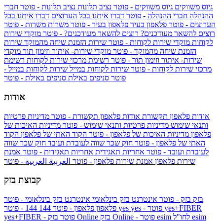
גיוס משווקים
גיוס משווקים - פוטר
נציב תלונות
נציב תלונות - פוטר
חברי
ההנהלה
חברי ההנהלה - פוטר
דברו איתנו בכל הערוצים
דברו איתנו בכל
הערוצים - פוטר
פלאפון בעיר
פלאפון בעיר - פוטר
משרות
משרות - פוטר
רוצים להשאר מעודכנים?
רוצים להשאר מעודכנים? - פוטר
מוקדי שירות
לקוחות
מוקדי שירות לקוחות - פוטר
שירות הזמנת שיחה מהמוקד
שירות
הזמנת שיחה מהמוקד - פוטר
מוקדי שירות- איתור וזימון תור
מוקדי
שירות- איתור וזימון תור - פוטר
רשימת מרכזי שירות לקוחות
רשימת
מרכזי שירות לקוחות - פוטר
שירות לקוחות במייל
שירות לקוחות במייל -
פוטר
סניפים באילת
סניפים באילת - פוטר
אודות
אודות פלאפון תקשורת
אודות פלאפון תקשורת - פוטר
מדיניות פרטיות
ותנאי שימוש
מדיניות פרטיות ותנאי שימוש - פוטר
מדיניות האיכות של
פלאפון
מדיניות האיכות של פלאפון - פוטר
הקוד האתי של פלאפון
הקוד
האתי של פלאפון - פוטר
חוק שכר שווה לעובדת ועובד
חוק שכר שווה
לעובדת ועובד - פוטר
אחריות תאגידית
אחריות תאגידית - פוטר
אמנת
שירות פלאפון
אמנת שירות פלאפון - פוטר
العربية
العربية - פוטר
קבוצת בזק
בזק
בזק - פוטר
אינטרנט בזק בינלאומי
אינטרנט בזק בינלאומי - פוטר
yes+FIBER
yes - פוטר
yes
144 - פוטר
פלאפון
פלאפון - פוטר
144
esim
esim לחו"ל
בזק Online - פוטר
בזק Online
yes+FIBER - פוטר