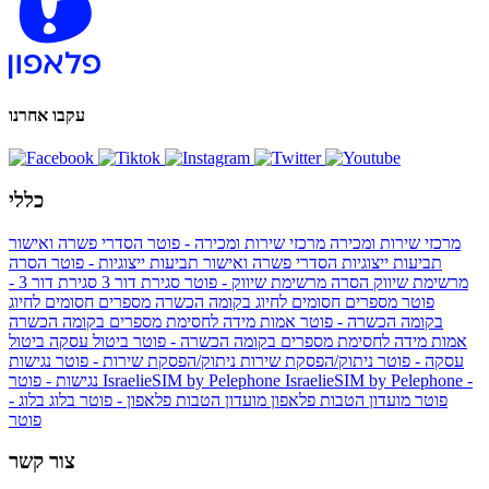
עקבו אחרנו
כללי
מרכזי שירות ומכירה
מרכזי שירות ומכירה - פוטר
הסדרי פשרה ואישור
תביעות ייצוגיות
הסדרי פשרה ואישור תביעות ייצוגיות - פוטר
הסרה
מרשימת שיווק
הסרה מרשימת שיווק - פוטר
סגירת דור 3
סגירת דור 3 -
פוטר
מספרים חסומים לחיוג בקומה הכשרה
מספרים חסומים לחיוג
בקומה הכשרה - פוטר
אמות מידה לחסימת מספרים בקומה הכשרה
אמות מידה לחסימת מספרים בקומה הכשרה - פוטר
ביטול עסקה
ביטול
עסקה - פוטר
ניתוק/הפסקת שירות
ניתוק/הפסקת שירות - פוטר
נגישות
IsraelieSIM by Pelephone -
IsraelieSIM by Pelephone
נגישות - פוטר
פוטר
מועדון הטבות פלאפון
מועדון הטבות פלאפון - פוטר
בלוג
בלוג -
פוטר
צור קשר