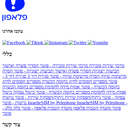
עקבו אחרנו
כללי
מרכזי שירות ומכירה
מרכזי שירות ומכירה - פוטר
הסדרי פשרה ואישור
תביעות ייצוגיות
הסדרי פשרה ואישור תביעות ייצוגיות - פוטר
הסרה
מרשימת שיווק
הסרה מרשימת שיווק - פוטר
סגירת דור 3
סגירת דור 3 -
פוטר
מספרים חסומים לחיוג בקומה הכשרה
מספרים חסומים לחיוג
בקומה הכשרה - פוטר
אמות מידה לחסימת מספרים בקומה הכשרה
אמות מידה לחסימת מספרים בקומה הכשרה - פוטר
ביטול עסקה
ביטול
עסקה - פוטר
ניתוק/הפסקת שירות
ניתוק/הפסקת שירות - פוטר
נגישות
IsraelieSIM by Pelephone -
IsraelieSIM by Pelephone
נגישות - פוטר
פוטר
מועדון הטבות פלאפון
מועדון הטבות פלאפון - פוטר
בלוג
בלוג -
פוטר
צור קשר