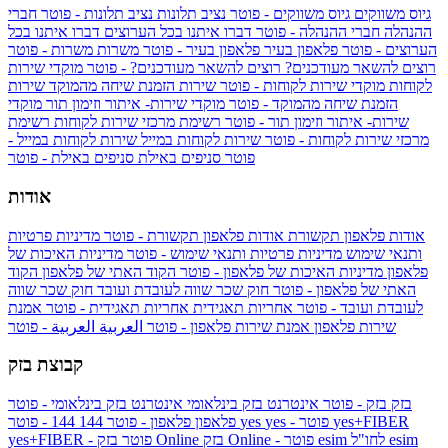
גיוס משווקים
גיוס משווקים - פוטר
נציב תלונות
נציב תלונות - פוטר
חברי
ההנהלה
חברי ההנהלה - פוטר
דברו איתנו בכל הערוצים
דברו איתנו בכל
הערוצים - פוטר
פלאפון בעיר
פלאפון בעיר - פוטר
משרות
משרות - פוטר
רוצים להשאר מעודכנים?
רוצים להשאר מעודכנים? - פוטר
מוקדי שירות
לקוחות
מוקדי שירות לקוחות - פוטר
שירות הזמנת שיחה מהמוקד
שירות
הזמנת שיחה מהמוקד - פוטר
מוקדי שירות- איתור וזימון תור
מוקדי
שירות- איתור וזימון תור - פוטר
רשימת מרכזי שירות לקוחות
רשימת
מרכזי שירות לקוחות - פוטר
שירות לקוחות במייל
שירות לקוחות במייל -
פוטר
סניפים באילת
סניפים באילת - פוטר
אודות
אודות פלאפון תקשורת
אודות פלאפון תקשורת - פוטר
מדיניות פרטיות
ותנאי שימוש
מדיניות פרטיות ותנאי שימוש - פוטר
מדיניות האיכות של
פלאפון
מדיניות האיכות של פלאפון - פוטר
הקוד האתי של פלאפון
הקוד
האתי של פלאפון - פוטר
חוק שכר שווה לעובדת ועובד
חוק שכר שווה
לעובדת ועובד - פוטר
אחריות תאגידית
אחריות תאגידית - פוטר
אמנת
שירות פלאפון
אמנת שירות פלאפון - פוטר
العربية
العربية - פוטר
קבוצת בזק
בזק
בזק - פוטר
אינטרנט בזק בינלאומי
אינטרנט בזק בינלאומי - פוטר
yes+FIBER
yes - פוטר
yes
144 - פוטר
פלאפון
פלאפון - פוטר
144
esim
esim לחו"ל
בזק Online - פוטר
בזק Online
yes+FIBER - פוטר