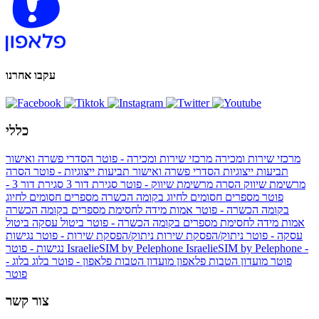
עקבו אחרנו
כללי
מרכזי שירות ומכירה
מרכזי שירות ומכירה - פוטר
הסדרי פשרה ואישור
תביעות ייצוגיות
הסדרי פשרה ואישור תביעות ייצוגיות - פוטר
הסרה
מרשימת שיווק
הסרה מרשימת שיווק - פוטר
סגירת דור 3
סגירת דור 3 -
פוטר
מספרים חסומים לחיוג בקומה הכשרה
מספרים חסומים לחיוג
בקומה הכשרה - פוטר
אמות מידה לחסימת מספרים בקומה הכשרה
אמות מידה לחסימת מספרים בקומה הכשרה - פוטר
ביטול עסקה
ביטול
עסקה - פוטר
ניתוק/הפסקת שירות
ניתוק/הפסקת שירות - פוטר
נגישות
IsraelieSIM by Pelephone -
IsraelieSIM by Pelephone
נגישות - פוטר
פוטר
מועדון הטבות פלאפון
מועדון הטבות פלאפון - פוטר
בלוג
בלוג -
פוטר
צור קשר