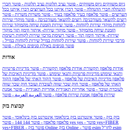
גיוס משווקים
גיוס משווקים - פוטר
נציב תלונות
נציב תלונות - פוטר
חברי
ההנהלה
חברי ההנהלה - פוטר
דברו איתנו בכל הערוצים
דברו איתנו בכל
הערוצים - פוטר
פלאפון בעיר
פלאפון בעיר - פוטר
משרות
משרות - פוטר
רוצים להשאר מעודכנים?
רוצים להשאר מעודכנים? - פוטר
מוקדי שירות
לקוחות
מוקדי שירות לקוחות - פוטר
שירות הזמנת שיחה מהמוקד
שירות
הזמנת שיחה מהמוקד - פוטר
מוקדי שירות- איתור וזימון תור
מוקדי
שירות- איתור וזימון תור - פוטר
רשימת מרכזי שירות לקוחות
רשימת
מרכזי שירות לקוחות - פוטר
שירות לקוחות במייל
שירות לקוחות במייל -
פוטר
סניפים באילת
סניפים באילת - פוטר
אודות
אודות פלאפון תקשורת
אודות פלאפון תקשורת - פוטר
מדיניות פרטיות
ותנאי שימוש
מדיניות פרטיות ותנאי שימוש - פוטר
מדיניות האיכות של
פלאפון
מדיניות האיכות של פלאפון - פוטר
הקוד האתי של פלאפון
הקוד
האתי של פלאפון - פוטר
חוק שכר שווה לעובדת ועובד
חוק שכר שווה
לעובדת ועובד - פוטר
אחריות תאגידית
אחריות תאגידית - פוטר
אמנת
שירות פלאפון
אמנת שירות פלאפון - פוטר
العربية
العربية - פוטר
קבוצת בזק
בזק
בזק - פוטר
אינטרנט בזק בינלאומי
אינטרנט בזק בינלאומי - פוטר
yes+FIBER
yes - פוטר
yes
144 - פוטר
פלאפון
פלאפון - פוטר
144
esim
esim לחו"ל
בזק Online - פוטר
בזק Online
yes+FIBER - פוטר