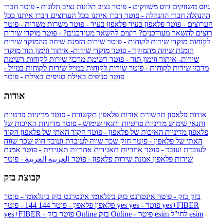
גיוס משווקים
גיוס משווקים - פוטר
נציב תלונות
נציב תלונות - פוטר
חברי
ההנהלה
חברי ההנהלה - פוטר
דברו איתנו בכל הערוצים
דברו איתנו בכל
הערוצים - פוטר
פלאפון בעיר
פלאפון בעיר - פוטר
משרות
משרות - פוטר
רוצים להשאר מעודכנים?
רוצים להשאר מעודכנים? - פוטר
מוקדי שירות
לקוחות
מוקדי שירות לקוחות - פוטר
שירות הזמנת שיחה מהמוקד
שירות
הזמנת שיחה מהמוקד - פוטר
מוקדי שירות- איתור וזימון תור
מוקדי
שירות- איתור וזימון תור - פוטר
רשימת מרכזי שירות לקוחות
רשימת
מרכזי שירות לקוחות - פוטר
שירות לקוחות במייל
שירות לקוחות במייל -
פוטר
סניפים באילת
סניפים באילת - פוטר
אודות
אודות פלאפון תקשורת
אודות פלאפון תקשורת - פוטר
מדיניות פרטיות
ותנאי שימוש
מדיניות פרטיות ותנאי שימוש - פוטר
מדיניות האיכות של
פלאפון
מדיניות האיכות של פלאפון - פוטר
הקוד האתי של פלאפון
הקוד
האתי של פלאפון - פוטר
חוק שכר שווה לעובדת ועובד
חוק שכר שווה
לעובדת ועובד - פוטר
אחריות תאגידית
אחריות תאגידית - פוטר
אמנת
שירות פלאפון
אמנת שירות פלאפון - פוטר
العربية
العربية - פוטר
קבוצת בזק
בזק
בזק - פוטר
אינטרנט בזק בינלאומי
אינטרנט בזק בינלאומי - פוטר
yes+FIBER
yes - פוטר
yes
144 - פוטר
פלאפון
פלאפון - פוטר
144
esim
esim לחו"ל
בזק Online - פוטר
בזק Online
yes+FIBER - פוטר