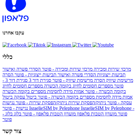
עקבו אחרנו
כללי
מרכזי שירות ומכירה
מרכזי שירות ומכירה - פוטר
הסדרי פשרה ואישור
תביעות ייצוגיות
הסדרי פשרה ואישור תביעות ייצוגיות - פוטר
הסרה
מרשימת שיווק
הסרה מרשימת שיווק - פוטר
סגירת דור 3
סגירת דור 3 -
פוטר
מספרים חסומים לחיוג בקומה הכשרה
מספרים חסומים לחיוג
בקומה הכשרה - פוטר
אמות מידה לחסימת מספרים בקומה הכשרה
אמות מידה לחסימת מספרים בקומה הכשרה - פוטר
ביטול עסקה
ביטול
עסקה - פוטר
ניתוק/הפסקת שירות
ניתוק/הפסקת שירות - פוטר
נגישות
IsraelieSIM by Pelephone -
IsraelieSIM by Pelephone
נגישות - פוטר
פוטר
מועדון הטבות פלאפון
מועדון הטבות פלאפון - פוטר
בלוג
בלוג -
פוטר
צור קשר