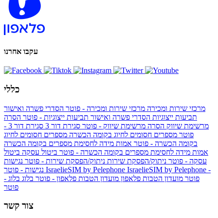
עקבו אחרנו
כללי
מרכזי שירות ומכירה
מרכזי שירות ומכירה - פוטר
הסדרי פשרה ואישור
תביעות ייצוגיות
הסדרי פשרה ואישור תביעות ייצוגיות - פוטר
הסרה
מרשימת שיווק
הסרה מרשימת שיווק - פוטר
סגירת דור 3
סגירת דור 3 -
פוטר
מספרים חסומים לחיוג בקומה הכשרה
מספרים חסומים לחיוג
בקומה הכשרה - פוטר
אמות מידה לחסימת מספרים בקומה הכשרה
אמות מידה לחסימת מספרים בקומה הכשרה - פוטר
ביטול עסקה
ביטול
עסקה - פוטר
ניתוק/הפסקת שירות
ניתוק/הפסקת שירות - פוטר
נגישות
IsraelieSIM by Pelephone -
IsraelieSIM by Pelephone
נגישות - פוטר
פוטר
מועדון הטבות פלאפון
מועדון הטבות פלאפון - פוטר
בלוג
בלוג -
פוטר
צור קשר