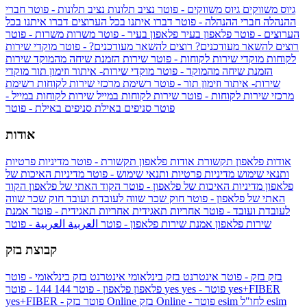
גיוס משווקים
גיוס משווקים - פוטר
נציב תלונות
נציב תלונות - פוטר
חברי
ההנהלה
חברי ההנהלה - פוטר
דברו איתנו בכל הערוצים
דברו איתנו בכל
הערוצים - פוטר
פלאפון בעיר
פלאפון בעיר - פוטר
משרות
משרות - פוטר
רוצים להשאר מעודכנים?
רוצים להשאר מעודכנים? - פוטר
מוקדי שירות
לקוחות
מוקדי שירות לקוחות - פוטר
שירות הזמנת שיחה מהמוקד
שירות
הזמנת שיחה מהמוקד - פוטר
מוקדי שירות- איתור וזימון תור
מוקדי
שירות- איתור וזימון תור - פוטר
רשימת מרכזי שירות לקוחות
רשימת
מרכזי שירות לקוחות - פוטר
שירות לקוחות במייל
שירות לקוחות במייל -
פוטר
סניפים באילת
סניפים באילת - פוטר
אודות
אודות פלאפון תקשורת
אודות פלאפון תקשורת - פוטר
מדיניות פרטיות
ותנאי שימוש
מדיניות פרטיות ותנאי שימוש - פוטר
מדיניות האיכות של
פלאפון
מדיניות האיכות של פלאפון - פוטר
הקוד האתי של פלאפון
הקוד
האתי של פלאפון - פוטר
חוק שכר שווה לעובדת ועובד
חוק שכר שווה
לעובדת ועובד - פוטר
אחריות תאגידית
אחריות תאגידית - פוטר
אמנת
שירות פלאפון
אמנת שירות פלאפון - פוטר
العربية
العربية - פוטר
קבוצת בזק
בזק
בזק - פוטר
אינטרנט בזק בינלאומי
אינטרנט בזק בינלאומי - פוטר
yes+FIBER
yes - פוטר
yes
144 - פוטר
פלאפון
פלאפון - פוטר
144
esim
esim לחו"ל
בזק Online - פוטר
בזק Online
yes+FIBER - פוטר