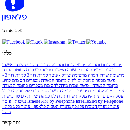
עקבו אחרנו
כללי
מרכזי שירות ומכירה
מרכזי שירות ומכירה - פוטר
הסדרי פשרה ואישור
תביעות ייצוגיות
הסדרי פשרה ואישור תביעות ייצוגיות - פוטר
הסרה
מרשימת שיווק
הסרה מרשימת שיווק - פוטר
סגירת דור 3
סגירת דור 3 -
פוטר
מספרים חסומים לחיוג בקומה הכשרה
מספרים חסומים לחיוג
בקומה הכשרה - פוטר
אמות מידה לחסימת מספרים בקומה הכשרה
אמות מידה לחסימת מספרים בקומה הכשרה - פוטר
ביטול עסקה
ביטול
עסקה - פוטר
ניתוק/הפסקת שירות
ניתוק/הפסקת שירות - פוטר
נגישות
IsraelieSIM by Pelephone -
IsraelieSIM by Pelephone
נגישות - פוטר
פוטר
מועדון הטבות פלאפון
מועדון הטבות פלאפון - פוטר
בלוג
בלוג -
פוטר
צור קשר