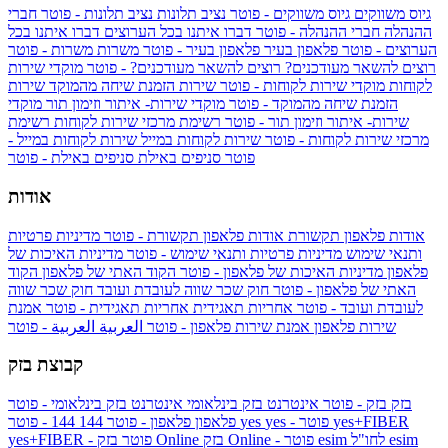
גיוס משווקים
גיוס משווקים - פוטר
נציב תלונות
נציב תלונות - פוטר
חברי
ההנהלה
חברי ההנהלה - פוטר
דברו איתנו בכל הערוצים
דברו איתנו בכל
הערוצים - פוטר
פלאפון בעיר
פלאפון בעיר - פוטר
משרות
משרות - פוטר
רוצים להשאר מעודכנים?
רוצים להשאר מעודכנים? - פוטר
מוקדי שירות
לקוחות
מוקדי שירות לקוחות - פוטר
שירות הזמנת שיחה מהמוקד
שירות
הזמנת שיחה מהמוקד - פוטר
מוקדי שירות- איתור וזימון תור
מוקדי
שירות- איתור וזימון תור - פוטר
רשימת מרכזי שירות לקוחות
רשימת
מרכזי שירות לקוחות - פוטר
שירות לקוחות במייל
שירות לקוחות במייל -
פוטר
סניפים באילת
סניפים באילת - פוטר
אודות
אודות פלאפון תקשורת
אודות פלאפון תקשורת - פוטר
מדיניות פרטיות
ותנאי שימוש
מדיניות פרטיות ותנאי שימוש - פוטר
מדיניות האיכות של
פלאפון
מדיניות האיכות של פלאפון - פוטר
הקוד האתי של פלאפון
הקוד
האתי של פלאפון - פוטר
חוק שכר שווה לעובדת ועובד
חוק שכר שווה
לעובדת ועובד - פוטר
אחריות תאגידית
אחריות תאגידית - פוטר
אמנת
שירות פלאפון
אמנת שירות פלאפון - פוטר
العربية
العربية - פוטר
קבוצת בזק
בזק
בזק - פוטר
אינטרנט בזק בינלאומי
אינטרנט בזק בינלאומי - פוטר
yes+FIBER
yes - פוטר
yes
144 - פוטר
פלאפון
פלאפון - פוטר
144
esim
esim לחו"ל
בזק Online - פוטר
בזק Online
yes+FIBER - פוטר