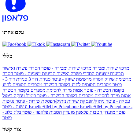
עקבו אחרנו
כללי
מרכזי שירות ומכירה
מרכזי שירות ומכירה - פוטר
הסדרי פשרה ואישור
תביעות ייצוגיות
הסדרי פשרה ואישור תביעות ייצוגיות - פוטר
הסרה
מרשימת שיווק
הסרה מרשימת שיווק - פוטר
סגירת דור 3
סגירת דור 3 -
פוטר
מספרים חסומים לחיוג בקומה הכשרה
מספרים חסומים לחיוג
בקומה הכשרה - פוטר
אמות מידה לחסימת מספרים בקומה הכשרה
אמות מידה לחסימת מספרים בקומה הכשרה - פוטר
ביטול עסקה
ביטול
עסקה - פוטר
ניתוק/הפסקת שירות
ניתוק/הפסקת שירות - פוטר
נגישות
IsraelieSIM by Pelephone -
IsraelieSIM by Pelephone
נגישות - פוטר
פוטר
מועדון הטבות פלאפון
מועדון הטבות פלאפון - פוטר
בלוג
בלוג -
פוטר
צור קשר