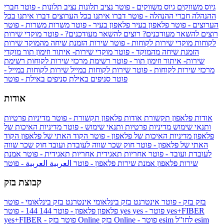
גיוס משווקים
גיוס משווקים - פוטר
נציב תלונות
נציב תלונות - פוטר
חברי
ההנהלה
חברי ההנהלה - פוטר
דברו איתנו בכל הערוצים
דברו איתנו בכל
הערוצים - פוטר
פלאפון בעיר
פלאפון בעיר - פוטר
משרות
משרות - פוטר
רוצים להשאר מעודכנים?
רוצים להשאר מעודכנים? - פוטר
מוקדי שירות
לקוחות
מוקדי שירות לקוחות - פוטר
שירות הזמנת שיחה מהמוקד
שירות
הזמנת שיחה מהמוקד - פוטר
מוקדי שירות- איתור וזימון תור
מוקדי
שירות- איתור וזימון תור - פוטר
רשימת מרכזי שירות לקוחות
רשימת
מרכזי שירות לקוחות - פוטר
שירות לקוחות במייל
שירות לקוחות במייל -
פוטר
סניפים באילת
סניפים באילת - פוטר
אודות
אודות פלאפון תקשורת
אודות פלאפון תקשורת - פוטר
מדיניות פרטיות
ותנאי שימוש
מדיניות פרטיות ותנאי שימוש - פוטר
מדיניות האיכות של
פלאפון
מדיניות האיכות של פלאפון - פוטר
הקוד האתי של פלאפון
הקוד
האתי של פלאפון - פוטר
חוק שכר שווה לעובדת ועובד
חוק שכר שווה
לעובדת ועובד - פוטר
אחריות תאגידית
אחריות תאגידית - פוטר
אמנת
שירות פלאפון
אמנת שירות פלאפון - פוטר
العربية
العربية - פוטר
קבוצת בזק
בזק
בזק - פוטר
אינטרנט בזק בינלאומי
אינטרנט בזק בינלאומי - פוטר
yes+FIBER
yes - פוטר
yes
144 - פוטר
פלאפון
פלאפון - פוטר
144
esim
esim לחו"ל
בזק Online - פוטר
בזק Online
yes+FIBER - פוטר