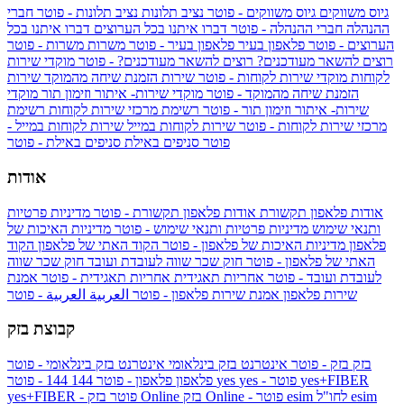
גיוס משווקים
גיוס משווקים - פוטר
נציב תלונות
נציב תלונות - פוטר
חברי
ההנהלה
חברי ההנהלה - פוטר
דברו איתנו בכל הערוצים
דברו איתנו בכל
הערוצים - פוטר
פלאפון בעיר
פלאפון בעיר - פוטר
משרות
משרות - פוטר
רוצים להשאר מעודכנים?
רוצים להשאר מעודכנים? - פוטר
מוקדי שירות
לקוחות
מוקדי שירות לקוחות - פוטר
שירות הזמנת שיחה מהמוקד
שירות
הזמנת שיחה מהמוקד - פוטר
מוקדי שירות- איתור וזימון תור
מוקדי
שירות- איתור וזימון תור - פוטר
רשימת מרכזי שירות לקוחות
רשימת
מרכזי שירות לקוחות - פוטר
שירות לקוחות במייל
שירות לקוחות במייל -
פוטר
סניפים באילת
סניפים באילת - פוטר
אודות
אודות פלאפון תקשורת
אודות פלאפון תקשורת - פוטר
מדיניות פרטיות
ותנאי שימוש
מדיניות פרטיות ותנאי שימוש - פוטר
מדיניות האיכות של
פלאפון
מדיניות האיכות של פלאפון - פוטר
הקוד האתי של פלאפון
הקוד
האתי של פלאפון - פוטר
חוק שכר שווה לעובדת ועובד
חוק שכר שווה
לעובדת ועובד - פוטר
אחריות תאגידית
אחריות תאגידית - פוטר
אמנת
שירות פלאפון
אמנת שירות פלאפון - פוטר
العربية
العربية - פוטר
קבוצת בזק
בזק
בזק - פוטר
אינטרנט בזק בינלאומי
אינטרנט בזק בינלאומי - פוטר
yes+FIBER
yes - פוטר
yes
144 - פוטר
פלאפון
פלאפון - פוטר
144
esim
esim לחו"ל
בזק Online - פוטר
בזק Online
yes+FIBER - פוטר