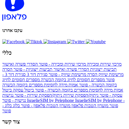
עקבו אחרנו
כללי
מרכזי שירות ומכירה
מרכזי שירות ומכירה - פוטר
הסדרי פשרה ואישור
תביעות ייצוגיות
הסדרי פשרה ואישור תביעות ייצוגיות - פוטר
הסרה
מרשימת שיווק
הסרה מרשימת שיווק - פוטר
סגירת דור 3
סגירת דור 3 -
פוטר
מספרים חסומים לחיוג בקומה הכשרה
מספרים חסומים לחיוג
בקומה הכשרה - פוטר
אמות מידה לחסימת מספרים בקומה הכשרה
אמות מידה לחסימת מספרים בקומה הכשרה - פוטר
ביטול עסקה
ביטול
עסקה - פוטר
ניתוק/הפסקת שירות
ניתוק/הפסקת שירות - פוטר
נגישות
IsraelieSIM by Pelephone -
IsraelieSIM by Pelephone
נגישות - פוטר
פוטר
מועדון הטבות פלאפון
מועדון הטבות פלאפון - פוטר
בלוג
בלוג -
פוטר
צור קשר