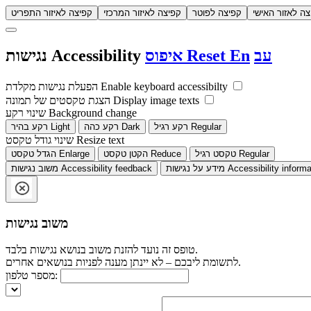
צה לאזור האישי
קפיצה לפוטר
קפיצה לאיזור המרכזי
קפיצה לאיזור התפריט
עב
En
Reset
איפוס
Accessibility
נגישות
Enable keyboard accessibilty
הפעלת נגישות מקלדת
Display image texts
הצגת טקסטים של תמונה
Background change
שינוי רקע
Regular
רקע רגיל
Dark
רקע כהה
Light
רקע בהיר
Resize text
שינוי גודל טקסט
Regular
טקסט רגיל
Reduce
הקטן טקסט
Enlarge
הגדל טקסט
Accessibility informa
מידע על נגישות
Accessibility feedback
משוב נגישות
משוב נגישות
טופס זה נועד להזנת משוב בנושא נגישות בלבד.
לתשומת ליבכם – לא יינתן מענה לפניות בנושאים אחרים.
מספר טלפון: