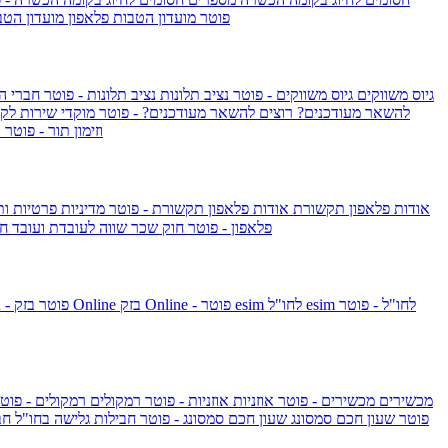
IsraelieSIM by Pelephone - פוטר
מועדון הטבות פלאפון
מועדון הטב
גיוס משווקים
גיוס משווקים - פוטר
נציב תלונות
נציב תלונות - פוטר
חברי ה
להשאר מעודכנים?
רוצים להשאר מעודכנים? - פוטר
מוקדי שירות לק
וזימון תור - פוטר
ר
אודות פלאפון תקשורת
אודות פלאפון תקשורת - פוטר
מדיניות פרטיות ו
פלאפון - פוטר
חוק שכר שווה לעובדת ועובד
חו
esim לחו"ל - פוטר
esim לחו"ל
בזק Online - פוטר
בזק Online
yes+FIBER - פוטר
מכשירים
מכשירים - פוטר
אוזניות
אוזניות - פוטר
רמקולים
רמקולים - פוט
שעון Apple Watch Series 10 - פוטר
שעון חכם סמסונג
שעון חכם סמסונג - פוטר
חבילות גלישה בחו"ל
חב