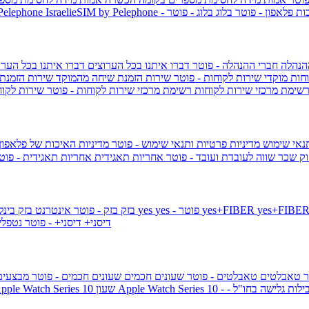
ות פלאפון - פוטר
בלוג
בלוג - פוטר
 Pelephone
הנהלה
חברי ההנהלה - פוטר
דברו איתנו בכל הערוצים
דברו איתנו בכל הערו
וחות
מוקדי שירות לקוחות - פוטר
שירות הזמנת שיחה מהמוקד
שירות הזמנת
שימת מרכזי שירות לקוחות
רשימת מרכזי שירות לקוחות - פוטר
שירות לקוח
תנאי שימוש
מדיניות פרטיות ותנאי שימוש - פוטר
מדיניות האיכות של פלאפון
ק שכר שווה לעובדת ועובד - פוטר
אחריות תאגידית
אחריות תאגידית - פו
yes+FIBER
yes - פוטר
yes
144 - פוטר
בזק
בזק - פוטר
אינטרנט בזק בינל
דיסני+
דיסני+ - פוטר
נטפל
ר
טאבלטים
טאבלטים - פוטר
שעונים חכמים
שעונים חכמים - פוטר
מבצעי
ילות גלישה בחו"ל -
שעון ple Watch Series 10