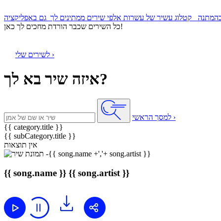
קטלוג עשיר של עשרות אלפי שירים ממתינים לך
כל השירים שכבר הורדת מחכים לך כאן!
לשירים שלי ›
איזה שיר בא לך?
למסך הראשי ›
{{ category.title }}
{{ subCategory.title }}
אין תוצאות
{{ song.name }}
{{ song.artist }}