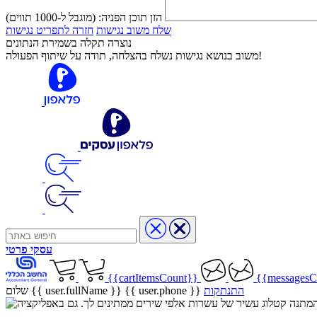
הזן תוכן הפניה:
(מוגבל ל-1000 תווים)
שלח משוב נגישות
חזרה לתפריט נגישות
נוצרה תקלה בשמירת הנתונים
משוב בנושא נגישות נשלח בהצלחה, תודה על שיתוף הפעולה!
עסקי
פרטי
{{cartItemsCount}}
{{messagesC
התנתקות
{{ user.phone }}
שלום {{ user.fullName }}
שיר בהמתנה