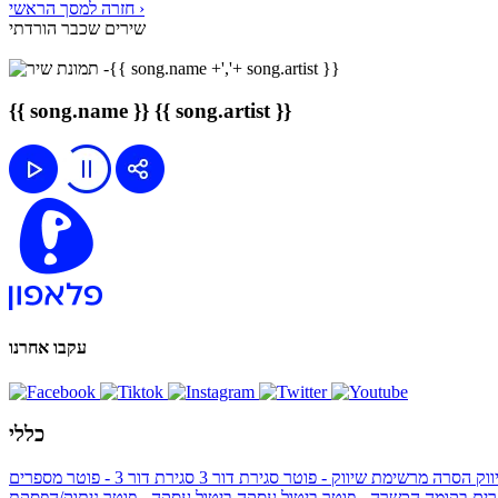
חזרה למסך הראשי ›
שירים שכבר הורדתי
{{ song.name }}
{{ song.artist }}
עקבו אחרנו
כללי
ווק
הסרה מרשימת שיווק - פוטר
סגירת דור 3
סגירת דור 3 - פוטר
מספרים
ים בקומה הכשרה - פוטר
ביטול עסקה
ביטול עסקה - פוטר
ניתוק/הפסקת