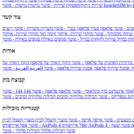
IsraelieSIM by
נגישות - פוטר
שירות
ניתוק/הפסקת שירות - פוטר
נגישות
צור קשר
צים - פוטר
פלאפון בעיר
פלאפון בעיר - פוטר
משרות
משרות - פוטר
רוצים
 שיחה מהמוקד - פוטר
מוקדי שירות- איתור וזימון תור
מוקדי שירות- איתור
ות במייל
שירות לקוחות במייל - פוטר
סניפים באילת
סניפים באילת - פוטר
אודות
מדיניות האיכות של פלאפון - פוטר
הקוד האתי של פלאפון
הקוד האתי של
טר
אמנת שירות פלאפון
אמנת שירות פלאפון - פוטר
العربية
العربية - פוטר
קבוצת בזק
אומי
אינטרנט בזק בינלאומי - פוטר
פלאפון
פלאפון - פוטר
144
יקס
נטפליקס - פוטר
חבילות טלוויזיה וסיבים
חבילות טלוויזיה וסיבים - פוטר
קטגוריות מובילות
ם
מבצעים - פוטר
אייפד
אייפד - פוטר
מוצרי חשמל לבית
מוצרי חשמל לבית
Ap
אפל איירפודס AirPods 4 - פוטר
אפל איירפודס AirPods 4
- פוטר
פוטר
חבילות סלולר
חבילות סלולר - פוטר