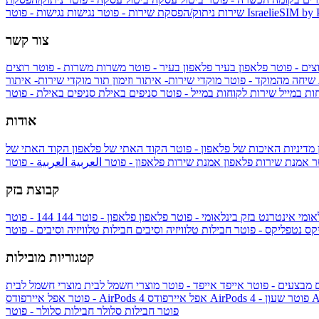
IsraelieSIM by
נגישות - פוטר
שירות
ניתוק/הפסקת שירות - פוטר
נגישות
צור קשר
צים - פוטר
פלאפון בעיר
פלאפון בעיר - פוטר
משרות
משרות - פוטר
רוצים
 שיחה מהמוקד - פוטר
מוקדי שירות- איתור וזימון תור
מוקדי שירות- איתור
ות במייל
שירות לקוחות במייל - פוטר
סניפים באילת
סניפים באילת - פוטר
אודות
מדיניות האיכות של פלאפון - פוטר
הקוד האתי של פלאפון
הקוד האתי של
טר
אמנת שירות פלאפון
אמנת שירות פלאפון - פוטר
العربية
العربية - פוטר
קבוצת בזק
אומי
אינטרנט בזק בינלאומי - פוטר
פלאפון
פלאפון - פוטר
144
יקס
נטפליקס - פוטר
חבילות טלוויזיה וסיבים
חבילות טלוויזיה וסיבים - פוטר
קטגוריות מובילות
ם
מבצעים - פוטר
אייפד
אייפד - פוטר
מוצרי חשמל לבית
מוצרי חשמל לבית
Ap
אפל איירפודס AirPods 4 - פוטר
אפל איירפודס AirPods 4
- פוטר
פוטר
חבילות סלולר
חבילות סלולר - פוטר