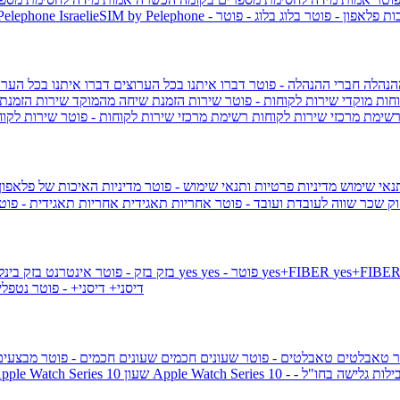
ות פלאפון - פוטר
בלוג
בלוג - פוטר
 Pelephone
הנהלה
חברי ההנהלה - פוטר
דברו איתנו בכל הערוצים
דברו איתנו בכל הערו
וחות
מוקדי שירות לקוחות - פוטר
שירות הזמנת שיחה מהמוקד
שירות הזמנת
שימת מרכזי שירות לקוחות
רשימת מרכזי שירות לקוחות - פוטר
שירות לקוח
תנאי שימוש
מדיניות פרטיות ותנאי שימוש - פוטר
מדיניות האיכות של פלאפון
ק שכר שווה לעובדת ועובד - פוטר
אחריות תאגידית
אחריות תאגידית - פו
yes+FIBER
yes - פוטר
yes
144 - פוטר
בזק
בזק - פוטר
אינטרנט בזק בינל
דיסני+
דיסני+ - פוטר
נטפל
ר
טאבלטים
טאבלטים - פוטר
שעונים חכמים
שעונים חכמים - פוטר
מבצעי
ילות גלישה בחו"ל -
שעון ple Watch Series 10