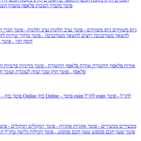
IsraelieSIM by Pelephone - פוטר
מועדון הטבות פלאפון
מועדון הטב
גיוס משווקים
גיוס משווקים - פוטר
נציב תלונות
נציב תלונות - פוטר
חברי ה
להשאר מעודכנים?
רוצים להשאר מעודכנים? - פוטר
מוקדי שירות לק
וזימון תור - פוטר
ר
אודות פלאפון תקשורת
אודות פלאפון תקשורת - פוטר
מדיניות פרטיות ו
פלאפון - פוטר
חוק שכר שווה לעובדת ועובד
חו
esim לחו"ל - פוטר
esim לחו"ל
בזק Online - פוטר
בזק Online
yes+FIBER - פוטר
מכשירים
מכשירים - פוטר
אוזניות
אוזניות - פוטר
רמקולים
רמקולים - פוט
שעון Apple Watch Series 10 - פוטר
שעון חכם סמסונג
שעון חכם סמסונג - פוטר
חבילות גלישה בחו"ל
חב