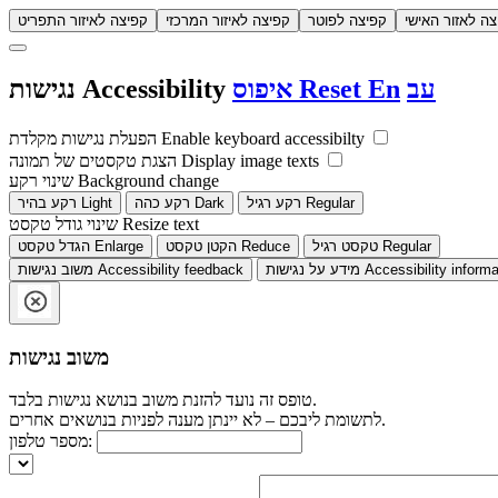
צה לאזור האישי
קפיצה לפוטר
קפיצה לאיזור המרכזי
קפיצה לאיזור התפריט
עב
En
Reset
איפוס
Accessibility
נגישות
Enable keyboard accessibilty
הפעלת נגישות מקלדת
Display image texts
הצגת טקסטים של תמונה
Background change
שינוי רקע
Regular
רקע רגיל
Dark
רקע כהה
Light
רקע בהיר
Resize text
שינוי גודל טקסט
Regular
טקסט רגיל
Reduce
הקטן טקסט
Enlarge
הגדל טקסט
Accessibility informa
מידע על נגישות
Accessibility feedback
משוב נגישות
משוב נגישות
טופס זה נועד להזנת משוב בנושא נגישות בלבד.
לתשומת ליבכם – לא יינתן מענה לפניות בנושאים אחרים.
מספר טלפון: