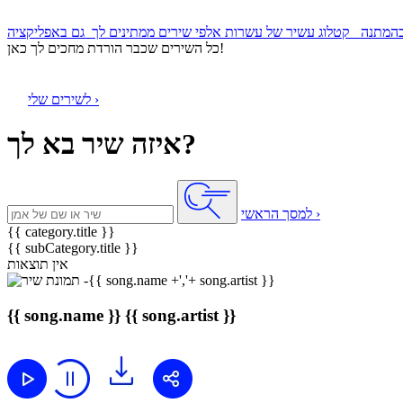
קטלוג עשיר של עשרות אלפי שירים ממתינים לך
כל השירים שכבר הורדת מחכים לך כאן!
לשירים שלי ›
איזה שיר בא לך?
למסך הראשי ›
{{ category.title }}
{{ subCategory.title }}
אין תוצאות
{{ song.name }}
{{ song.artist }}