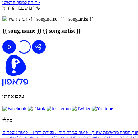
חזרה למסך הראשי ›
שירים שכבר הורדתי
{{ song.name }}
{{ song.artist }}
עקבו אחרנו
כללי
ווק
הסרה מרשימת שיווק - פוטר
סגירת דור 3
סגירת דור 3 - פוטר
מספרים
ים בקומה הכשרה - פוטר
ביטול עסקה
ביטול עסקה - פוטר
ניתוק/הפסקת