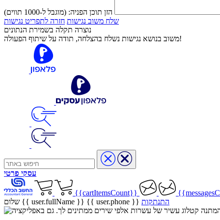
הזן תוכן הפניה:
(מוגבל ל-1000 תווים)
שלח משוב נגישות
חזרה לתפריט נגישות
נוצרה תקלה בשמירת הנתונים
משוב בנושא נגישות נשלח בהצלחה, תודה על שיתוף הפעולה!
עסקי
פרטי
{{cartItemsCount}}
{{messagesC
התנתקות
{{ user.phone }}
שלום {{ user.fullName }}
שיר בהמתנה