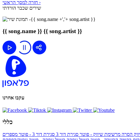
חזרה למסך הראשי ›
שירים שכבר הורדתי
{{ song.name }}
{{ song.artist }}
עקבו אחרנו
כללי
ווק
הסרה מרשימת שיווק - פוטר
סגירת דור 3
סגירת דור 3 - פוטר
מספרים
ים בקומה הכשרה - פוטר
ביטול עסקה
ביטול עסקה - פוטר
ניתוק/הפסקת