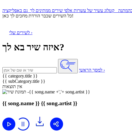
קטלוג עשיר של עשרות אלפי שירים ממתינים לך
כל השירים שכבר הורדת מחכים לך כאן!
לשירים שלי ›
איזה שיר בא לך?
למסך הראשי ›
{{ category.title }}
{{ subCategory.title }}
אין תוצאות
{{ song.name }}
{{ song.artist }}