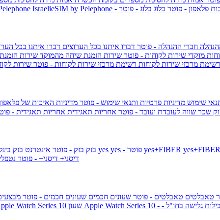
ות פלאפון - פוטר
בלוג
בלוג - פוטר
 Pelephone
הנהלה
חברי ההנהלה - פוטר
דברו איתנו בכל הערוצים
דברו איתנו בכל הערו
וחות
מוקדי שירות לקוחות - פוטר
שירות הזמנת שיחה מהמוקד
שירות הזמנת
שימת מרכזי שירות לקוחות
רשימת מרכזי שירות לקוחות - פוטר
שירות לקוח
תנאי שימוש
מדיניות פרטיות ותנאי שימוש - פוטר
מדיניות האיכות של פלאפון
ק שכר שווה לעובדת ועובד - פוטר
אחריות תאגידית
אחריות תאגידית - פו
yes+FIBER
yes - פוטר
yes
144 - פוטר
בזק
בזק - פוטר
אינטרנט בזק בינל
דיסני+
דיסני+ - פוטר
נטפל
ר
טאבלטים
טאבלטים - פוטר
שעונים חכמים
שעונים חכמים - פוטר
מבצעי
ילות גלישה בחו"ל -
שעון ple Watch Series 10