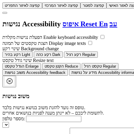
צה לאזור האישי
קפיצה לפוטר
קפיצה לאיזור המרכזי
קפיצה לאיזור התפריט
עב
En
Reset
איפוס
Accessibility
נגישות
Enable keyboard accessibilty
הפעלת נגישות מקלדת
Display image texts
הצגת טקסטים של תמונה
Background change
שינוי רקע
Regular
רקע רגיל
Dark
רקע כהה
Light
רקע בהיר
Resize text
שינוי גודל טקסט
Regular
טקסט רגיל
Reduce
הקטן טקסט
Enlarge
הגדל טקסט
Accessibility informa
מידע על נגישות
Accessibility feedback
משוב נגישות
משוב נגישות
טופס זה נועד להזנת משוב בנושא נגישות בלבד.
לתשומת ליבכם – לא יינתן מענה לפניות בנושאים אחרים.
מספר טלפון: