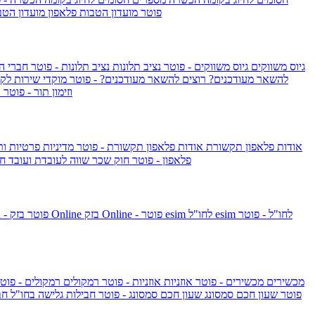
IsraelieSIM by Pelephone - פוטר
מועדון הטבות פלאפון
מועדון הטב
גיוס משווקים
גיוס משווקים - פוטר
נציב תלונות
נציב תלונות - פוטר
חברי ה
להשאר מעודכנים?
רוצים להשאר מעודכנים? - פוטר
מוקדי שירות לק
וזימון תור - פוטר
ר
אודות פלאפון תקשורת
אודות פלאפון תקשורת - פוטר
מדיניות פרטיות ו
פלאפון - פוטר
חוק שכר שווה לעובדת ועובד
חו
esim לחו"ל - פוטר
esim לחו"ל
בזק Online - פוטר
בזק Online
yes+FIBER - פוטר
מכשירים
מכשירים - פוטר
אוזניות
אוזניות - פוטר
רמקולים
רמקולים - פוט
שעון Apple Watch Series 10 - פוטר
שעון חכם סמסונג
שעון חכם סמסונג - פוטר
חבילות גלישה בחו"ל
חב