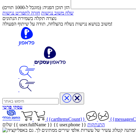
הזן תוכן הפניה:
(מוגבל ל-1000 תווים)
שלח משוב נגישות
חזרה לתפריט נגישות
נוצרה תקלה בשמירת הנתונים
משוב בנושא נגישות נשלח בהצלחה, תודה על שיתוף הפעולה!
עסקי
פרטי
{{cartItemsCount}}
{{messagesC
התנתקות
{{ user.phone }}
שלום {{ user.fullName }}
שיר בהמתנה