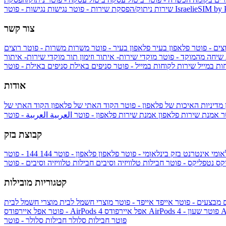
IsraelieSIM by
נגישות - פוטר
שירות
ניתוק/הפסקת שירות - פוטר
נגישות
צור קשר
צים - פוטר
פלאפון בעיר
פלאפון בעיר - פוטר
משרות
משרות - פוטר
רוצים
 שיחה מהמוקד - פוטר
מוקדי שירות- איתור וזימון תור
מוקדי שירות- איתור
ות במייל
שירות לקוחות במייל - פוטר
סניפים באילת
סניפים באילת - פוטר
אודות
מדיניות האיכות של פלאפון - פוטר
הקוד האתי של פלאפון
הקוד האתי של
טר
אמנת שירות פלאפון
אמנת שירות פלאפון - פוטר
العربية
العربية - פוטר
קבוצת בזק
אומי
אינטרנט בזק בינלאומי - פוטר
פלאפון
פלאפון - פוטר
144
יקס
נטפליקס - פוטר
חבילות טלוויזיה וסיבים
חבילות טלוויזיה וסיבים - פוטר
קטגוריות מובילות
ם
מבצעים - פוטר
אייפד
אייפד - פוטר
מוצרי חשמל לבית
מוצרי חשמל לבית
Ap
אפל איירפודס AirPods 4 - פוטר
אפל איירפודס AirPods 4
- פוטר
פוטר
חבילות סלולר
חבילות סלולר - פוטר