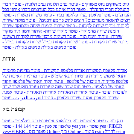
גיוס משווקים
גיוס משווקים - פוטר
נציב תלונות
נציב תלונות - פוטר
חברי
ההנהלה
חברי ההנהלה - פוטר
דברו איתנו בכל הערוצים
דברו איתנו בכל
הערוצים - פוטר
פלאפון בעיר
פלאפון בעיר - פוטר
משרות
משרות - פוטר
רוצים להשאר מעודכנים?
רוצים להשאר מעודכנים? - פוטר
מוקדי שירות
לקוחות
מוקדי שירות לקוחות - פוטר
שירות הזמנת שיחה מהמוקד
שירות
הזמנת שיחה מהמוקד - פוטר
מוקדי שירות- איתור וזימון תור
מוקדי
שירות- איתור וזימון תור - פוטר
רשימת מרכזי שירות לקוחות
רשימת
מרכזי שירות לקוחות - פוטר
שירות לקוחות במייל
שירות לקוחות במייל -
פוטר
סניפים באילת
סניפים באילת - פוטר
אודות
אודות פלאפון תקשורת
אודות פלאפון תקשורת - פוטר
מדיניות פרטיות
ותנאי שימוש
מדיניות פרטיות ותנאי שימוש - פוטר
מדיניות האיכות של
פלאפון
מדיניות האיכות של פלאפון - פוטר
הקוד האתי של פלאפון
הקוד
האתי של פלאפון - פוטר
חוק שכר שווה לעובדת ועובד
חוק שכר שווה
לעובדת ועובד - פוטר
אחריות תאגידית
אחריות תאגידית - פוטר
אמנת
שירות פלאפון
אמנת שירות פלאפון - פוטר
العربية
العربية - פוטר
קבוצת בזק
בזק
בזק - פוטר
אינטרנט בזק בינלאומי
אינטרנט בזק בינלאומי - פוטר
yes+FIBER
yes - פוטר
yes
144 - פוטר
פלאפון
פלאפון - פוטר
144
esim
esim לחו"ל
בזק Online - פוטר
בזק Online
yes+FIBER - פוטר