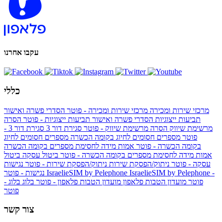
עקבו אחרנו
כללי
מרכזי שירות ומכירה
מרכזי שירות ומכירה - פוטר
הסדרי פשרה ואישור
תביעות ייצוגיות
הסדרי פשרה ואישור תביעות ייצוגיות - פוטר
הסרה
מרשימת שיווק
הסרה מרשימת שיווק - פוטר
סגירת דור 3
סגירת דור 3 -
פוטר
מספרים חסומים לחיוג בקומה הכשרה
מספרים חסומים לחיוג
בקומה הכשרה - פוטר
אמות מידה לחסימת מספרים בקומה הכשרה
אמות מידה לחסימת מספרים בקומה הכשרה - פוטר
ביטול עסקה
ביטול
עסקה - פוטר
ניתוק/הפסקת שירות
ניתוק/הפסקת שירות - פוטר
נגישות
IsraelieSIM by Pelephone -
IsraelieSIM by Pelephone
נגישות - פוטר
פוטר
מועדון הטבות פלאפון
מועדון הטבות פלאפון - פוטר
בלוג
בלוג -
פוטר
צור קשר