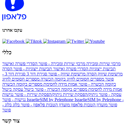
עקבו אחרנו
כללי
מרכזי שירות ומכירה
מרכזי שירות ומכירה - פוטר
הסדרי פשרה ואישור
תביעות ייצוגיות
הסדרי פשרה ואישור תביעות ייצוגיות - פוטר
הסרה
מרשימת שיווק
הסרה מרשימת שיווק - פוטר
סגירת דור 3
סגירת דור 3 -
פוטר
מספרים חסומים לחיוג בקומה הכשרה
מספרים חסומים לחיוג
בקומה הכשרה - פוטר
אמות מידה לחסימת מספרים בקומה הכשרה
אמות מידה לחסימת מספרים בקומה הכשרה - פוטר
ביטול עסקה
ביטול
עסקה - פוטר
ניתוק/הפסקת שירות
ניתוק/הפסקת שירות - פוטר
נגישות
IsraelieSIM by Pelephone -
IsraelieSIM by Pelephone
נגישות - פוטר
פוטר
מועדון הטבות פלאפון
מועדון הטבות פלאפון - פוטר
בלוג
בלוג -
פוטר
צור קשר