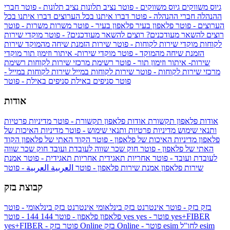
גיוס משווקים
גיוס משווקים - פוטר
נציב תלונות
נציב תלונות - פוטר
חברי
ההנהלה
חברי ההנהלה - פוטר
דברו איתנו בכל הערוצים
דברו איתנו בכל
הערוצים - פוטר
פלאפון בעיר
פלאפון בעיר - פוטר
משרות
משרות - פוטר
רוצים להשאר מעודכנים?
רוצים להשאר מעודכנים? - פוטר
מוקדי שירות
לקוחות
מוקדי שירות לקוחות - פוטר
שירות הזמנת שיחה מהמוקד
שירות
הזמנת שיחה מהמוקד - פוטר
מוקדי שירות- איתור וזימון תור
מוקדי
שירות- איתור וזימון תור - פוטר
רשימת מרכזי שירות לקוחות
רשימת
מרכזי שירות לקוחות - פוטר
שירות לקוחות במייל
שירות לקוחות במייל -
פוטר
סניפים באילת
סניפים באילת - פוטר
אודות
אודות פלאפון תקשורת
אודות פלאפון תקשורת - פוטר
מדיניות פרטיות
ותנאי שימוש
מדיניות פרטיות ותנאי שימוש - פוטר
מדיניות האיכות של
פלאפון
מדיניות האיכות של פלאפון - פוטר
הקוד האתי של פלאפון
הקוד
האתי של פלאפון - פוטר
חוק שכר שווה לעובדת ועובד
חוק שכר שווה
לעובדת ועובד - פוטר
אחריות תאגידית
אחריות תאגידית - פוטר
אמנת
שירות פלאפון
אמנת שירות פלאפון - פוטר
العربية
العربية - פוטר
קבוצת בזק
בזק
בזק - פוטר
אינטרנט בזק בינלאומי
אינטרנט בזק בינלאומי - פוטר
yes+FIBER
yes - פוטר
yes
144 - פוטר
פלאפון
פלאפון - פוטר
144
esim
esim לחו"ל
בזק Online - פוטר
בזק Online
yes+FIBER - פוטר