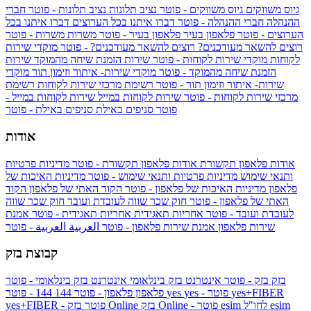
גיוס משווקים
גיוס משווקים - פוטר
נציב תלונות
נציב תלונות - פוטר
חברי
ההנהלה
חברי ההנהלה - פוטר
דברו איתנו בכל הערוצים
דברו איתנו בכל
הערוצים - פוטר
פלאפון בעיר
פלאפון בעיר - פוטר
משרות
משרות - פוטר
רוצים להשאר מעודכנים?
רוצים להשאר מעודכנים? - פוטר
מוקדי שירות
לקוחות
מוקדי שירות לקוחות - פוטר
שירות הזמנת שיחה מהמוקד
שירות
הזמנת שיחה מהמוקד - פוטר
מוקדי שירות- איתור וזימון תור
מוקדי
שירות- איתור וזימון תור - פוטר
רשימת מרכזי שירות לקוחות
רשימת
מרכזי שירות לקוחות - פוטר
שירות לקוחות במייל
שירות לקוחות במייל -
פוטר
סניפים באילת
סניפים באילת - פוטר
אודות
אודות פלאפון תקשורת
אודות פלאפון תקשורת - פוטר
מדיניות פרטיות
ותנאי שימוש
מדיניות פרטיות ותנאי שימוש - פוטר
מדיניות האיכות של
פלאפון
מדיניות האיכות של פלאפון - פוטר
הקוד האתי של פלאפון
הקוד
האתי של פלאפון - פוטר
חוק שכר שווה לעובדת ועובד
חוק שכר שווה
לעובדת ועובד - פוטר
אחריות תאגידית
אחריות תאגידית - פוטר
אמנת
שירות פלאפון
אמנת שירות פלאפון - פוטר
العربية
العربية - פוטר
קבוצת בזק
בזק
בזק - פוטר
אינטרנט בזק בינלאומי
אינטרנט בזק בינלאומי - פוטר
yes+FIBER
yes - פוטר
yes
144 - פוטר
פלאפון
פלאפון - פוטר
144
esim
esim לחו"ל
בזק Online - פוטר
בזק Online
yes+FIBER - פוטר