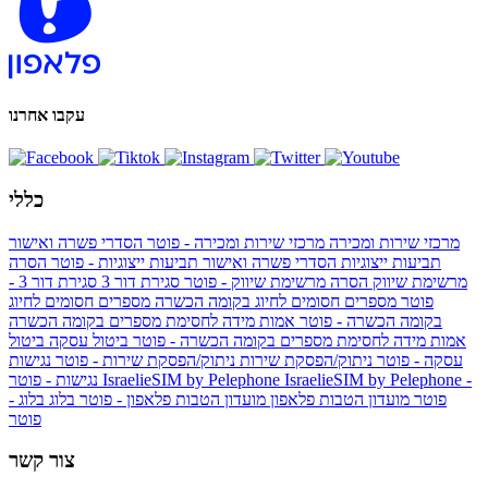
עקבו אחרנו
כללי
מרכזי שירות ומכירה
מרכזי שירות ומכירה - פוטר
הסדרי פשרה ואישור
תביעות ייצוגיות
הסדרי פשרה ואישור תביעות ייצוגיות - פוטר
הסרה
מרשימת שיווק
הסרה מרשימת שיווק - פוטר
סגירת דור 3
סגירת דור 3 -
פוטר
מספרים חסומים לחיוג בקומה הכשרה
מספרים חסומים לחיוג
בקומה הכשרה - פוטר
אמות מידה לחסימת מספרים בקומה הכשרה
אמות מידה לחסימת מספרים בקומה הכשרה - פוטר
ביטול עסקה
ביטול
עסקה - פוטר
ניתוק/הפסקת שירות
ניתוק/הפסקת שירות - פוטר
נגישות
IsraelieSIM by Pelephone -
IsraelieSIM by Pelephone
נגישות - פוטר
פוטר
מועדון הטבות פלאפון
מועדון הטבות פלאפון - פוטר
בלוג
בלוג -
פוטר
צור קשר