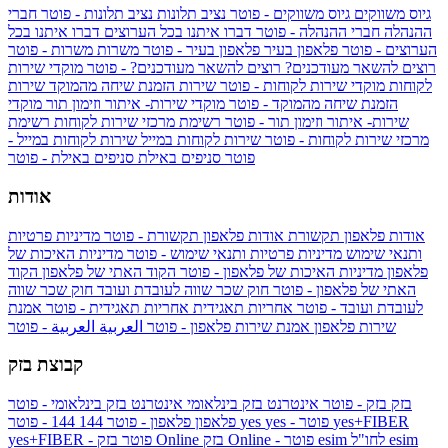
גיוס משווקים
גיוס משווקים - פוטר
נציב תלונות
נציב תלונות - פוטר
חברי
ההנהלה
חברי ההנהלה - פוטר
דברו איתנו בכל הערוצים
דברו איתנו בכל
הערוצים - פוטר
פלאפון בעיר
פלאפון בעיר - פוטר
משרות
משרות - פוטר
רוצים להשאר מעודכנים?
רוצים להשאר מעודכנים? - פוטר
מוקדי שירות
לקוחות
מוקדי שירות לקוחות - פוטר
שירות הזמנת שיחה מהמוקד
שירות
הזמנת שיחה מהמוקד - פוטר
מוקדי שירות- איתור וזימון תור
מוקדי
שירות- איתור וזימון תור - פוטר
רשימת מרכזי שירות לקוחות
רשימת
מרכזי שירות לקוחות - פוטר
שירות לקוחות במייל
שירות לקוחות במייל -
פוטר
סניפים באילת
סניפים באילת - פוטר
אודות
אודות פלאפון תקשורת
אודות פלאפון תקשורת - פוטר
מדיניות פרטיות
ותנאי שימוש
מדיניות פרטיות ותנאי שימוש - פוטר
מדיניות האיכות של
פלאפון
מדיניות האיכות של פלאפון - פוטר
הקוד האתי של פלאפון
הקוד
האתי של פלאפון - פוטר
חוק שכר שווה לעובדת ועובד
חוק שכר שווה
לעובדת ועובד - פוטר
אחריות תאגידית
אחריות תאגידית - פוטר
אמנת
שירות פלאפון
אמנת שירות פלאפון - פוטר
العربية
العربية - פוטר
קבוצת בזק
בזק
בזק - פוטר
אינטרנט בזק בינלאומי
אינטרנט בזק בינלאומי - פוטר
yes+FIBER
yes - פוטר
yes
144 - פוטר
פלאפון
פלאפון - פוטר
144
esim
esim לחו"ל
בזק Online - פוטר
בזק Online
yes+FIBER - פוטר