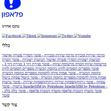
עקבו אחרנו
כללי
מרכזי שירות ומכירה
מרכזי שירות ומכירה - פוטר
הסדרי פשרה ואישור
תביעות ייצוגיות
הסדרי פשרה ואישור תביעות ייצוגיות - פוטר
הסרה
מרשימת שיווק
הסרה מרשימת שיווק - פוטר
סגירת דור 3
סגירת דור 3 -
פוטר
מספרים חסומים לחיוג בקומה הכשרה
מספרים חסומים לחיוג
בקומה הכשרה - פוטר
אמות מידה לחסימת מספרים בקומה הכשרה
אמות מידה לחסימת מספרים בקומה הכשרה - פוטר
ביטול עסקה
ביטול
עסקה - פוטר
ניתוק/הפסקת שירות
ניתוק/הפסקת שירות - פוטר
נגישות
IsraelieSIM by Pelephone -
IsraelieSIM by Pelephone
נגישות - פוטר
פוטר
מועדון הטבות פלאפון
מועדון הטבות פלאפון - פוטר
בלוג
בלוג -
פוטר
צור קשר