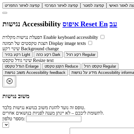
צה לאזור האישי
קפיצה לפוטר
קפיצה לאיזור המרכזי
קפיצה לאיזור התפריט
עב
En
Reset
איפוס
Accessibility
נגישות
Enable keyboard accessibilty
הפעלת נגישות מקלדת
Display image texts
הצגת טקסטים של תמונה
Background change
שינוי רקע
Regular
רקע רגיל
Dark
רקע כהה
Light
רקע בהיר
Resize text
שינוי גודל טקסט
Regular
טקסט רגיל
Reduce
הקטן טקסט
Enlarge
הגדל טקסט
Accessibility informa
מידע על נגישות
Accessibility feedback
משוב נגישות
משוב נגישות
טופס זה נועד להזנת משוב בנושא נגישות בלבד.
לתשומת ליבכם – לא יינתן מענה לפניות בנושאים אחרים.
מספר טלפון: