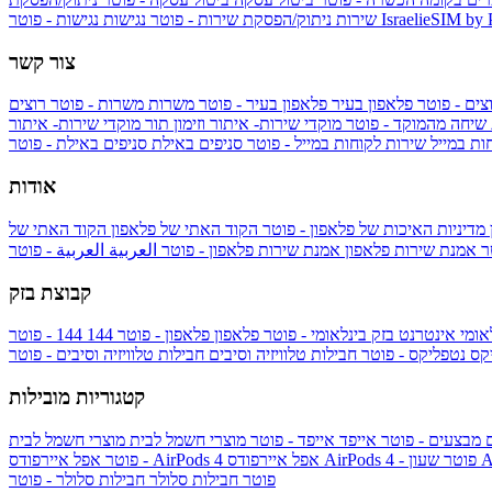
IsraelieSIM by
נגישות - פוטר
שירות
ניתוק/הפסקת שירות - פוטר
נגישות
צור קשר
צים - פוטר
פלאפון בעיר
פלאפון בעיר - פוטר
משרות
משרות - פוטר
רוצים
 שיחה מהמוקד - פוטר
מוקדי שירות- איתור וזימון תור
מוקדי שירות- איתור
ות במייל
שירות לקוחות במייל - פוטר
סניפים באילת
סניפים באילת - פוטר
אודות
מדיניות האיכות של פלאפון - פוטר
הקוד האתי של פלאפון
הקוד האתי של
טר
אמנת שירות פלאפון
אמנת שירות פלאפון - פוטר
العربية
العربية - פוטר
קבוצת בזק
אומי
אינטרנט בזק בינלאומי - פוטר
פלאפון
פלאפון - פוטר
144
יקס
נטפליקס - פוטר
חבילות טלוויזיה וסיבים
חבילות טלוויזיה וסיבים - פוטר
קטגוריות מובילות
ם
מבצעים - פוטר
אייפד
אייפד - פוטר
מוצרי חשמל לבית
מוצרי חשמל לבית
Ap
אפל איירפודס AirPods 4 - פוטר
אפל איירפודס AirPods 4
- פוטר
פוטר
חבילות סלולר
חבילות סלולר - פוטר