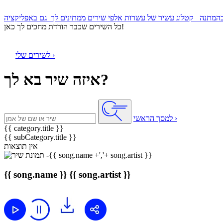
קטלוג עשיר של עשרות אלפי שירים ממתינים לך
כל השירים שכבר הורדת מחכים לך כאן!
לשירים שלי ›
איזה שיר בא לך?
למסך הראשי ›
{{ category.title }}
{{ subCategory.title }}
אין תוצאות
{{ song.name }}
{{ song.artist }}