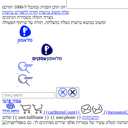
הזן תוכן הפניה:
(מוגבל ל-1000 תווים)
שלח משוב נגישות
חזרה לתפריט נגישות
נוצרה תקלה בשמירת הנתונים
משוב בנושא נגישות נשלח בהצלחה, תודה על שיתוף הפעולה!
עסקי
פרטי
{{cartItemsCount}}
{{messagesC
התנתקות
{{ user.phone }}
שלום {{ user.fullName }}
שיר בהמתנה