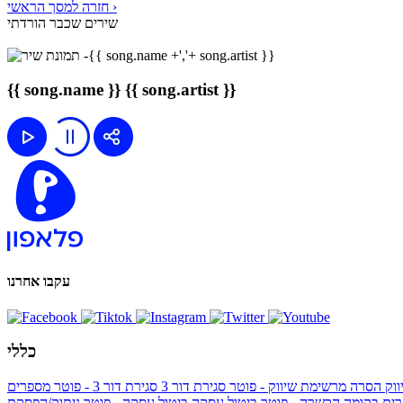
חזרה למסך הראשי ›
שירים שכבר הורדתי
{{ song.name }}
{{ song.artist }}
עקבו אחרנו
כללי
ווק
הסרה מרשימת שיווק - פוטר
סגירת דור 3
סגירת דור 3 - פוטר
מספרים
ים בקומה הכשרה - פוטר
ביטול עסקה
ביטול עסקה - פוטר
ניתוק/הפסקת