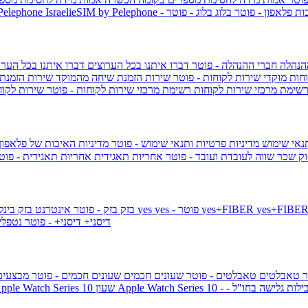
ות פלאפון - פוטר
בלוג
בלוג - פוטר
 Pelephone
הנהלה
חברי ההנהלה - פוטר
דברו איתנו בכל הערוצים
דברו איתנו בכל הערו
וחות
מוקדי שירות לקוחות - פוטר
שירות הזמנת שיחה מהמוקד
שירות הזמנת
שימת מרכזי שירות לקוחות
רשימת מרכזי שירות לקוחות - פוטר
שירות לקוח
תנאי שימוש
מדיניות פרטיות ותנאי שימוש - פוטר
מדיניות האיכות של פלאפון
ק שכר שווה לעובדת ועובד - פוטר
אחריות תאגידית
אחריות תאגידית - פו
yes+FIBER
yes - פוטר
yes
144 - פוטר
בזק
בזק - פוטר
אינטרנט בזק בינל
דיסני+
דיסני+ - פוטר
נטפל
ר
טאבלטים
טאבלטים - פוטר
שעונים חכמים
שעונים חכמים - פוטר
מבצעי
ילות גלישה בחו"ל -
שעון ple Watch Series 10