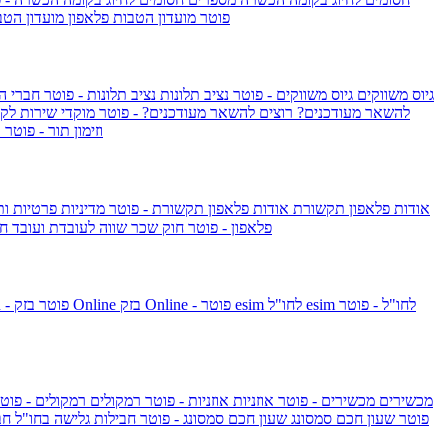
IsraelieSIM by Pelephone - פוטר
מועדון הטבות פלאפון
מועדון הטב
גיוס משווקים
גיוס משווקים - פוטר
נציב תלונות
נציב תלונות - פוטר
חברי ה
להשאר מעודכנים?
רוצים להשאר מעודכנים? - פוטר
מוקדי שירות לק
וזימון תור - פוטר
ר
אודות פלאפון תקשורת
אודות פלאפון תקשורת - פוטר
מדיניות פרטיות ו
פלאפון - פוטר
חוק שכר שווה לעובדת ועובד
חו
esim לחו"ל - פוטר
esim לחו"ל
בזק Online - פוטר
בזק Online
yes+FIBER - פוטר
מכשירים
מכשירים - פוטר
אוזניות
אוזניות - פוטר
רמקולים
רמקולים - פוט
שעון Apple Watch Series 10 - פוטר
שעון חכם סמסונג
שעון חכם סמסונג - פוטר
חבילות גלישה בחו"ל
חב