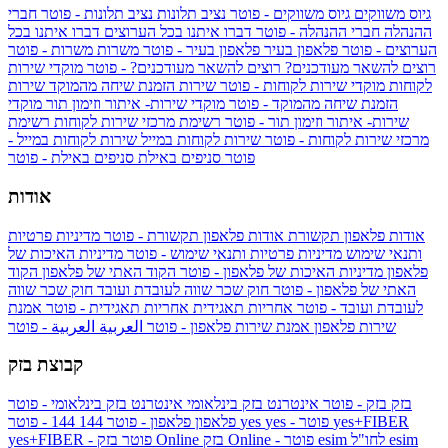
גיוס משווקים
גיוס משווקים - פוטר
נציב תלונות
נציב תלונות - פוטר
חברי
ההנהלה
חברי ההנהלה - פוטר
דברו איתנו בכל הערוצים
דברו איתנו בכל
הערוצים - פוטר
פלאפון בעיר
פלאפון בעיר - פוטר
משרות
משרות - פוטר
רוצים להשאר מעודכנים?
רוצים להשאר מעודכנים? - פוטר
מוקדי שירות
לקוחות
מוקדי שירות לקוחות - פוטר
שירות הזמנת שיחה מהמוקד
שירות
הזמנת שיחה מהמוקד - פוטר
מוקדי שירות- איתור וזימון תור
מוקדי
שירות- איתור וזימון תור - פוטר
רשימת מרכזי שירות לקוחות
רשימת
מרכזי שירות לקוחות - פוטר
שירות לקוחות במייל
שירות לקוחות במייל -
פוטר
סניפים באילת
סניפים באילת - פוטר
אודות
אודות פלאפון תקשורת
אודות פלאפון תקשורת - פוטר
מדיניות פרטיות
ותנאי שימוש
מדיניות פרטיות ותנאי שימוש - פוטר
מדיניות האיכות של
פלאפון
מדיניות האיכות של פלאפון - פוטר
הקוד האתי של פלאפון
הקוד
האתי של פלאפון - פוטר
חוק שכר שווה לעובדת ועובד
חוק שכר שווה
לעובדת ועובד - פוטר
אחריות תאגידית
אחריות תאגידית - פוטר
אמנת
שירות פלאפון
אמנת שירות פלאפון - פוטר
العربية
العربية - פוטר
קבוצת בזק
בזק
בזק - פוטר
אינטרנט בזק בינלאומי
אינטרנט בזק בינלאומי - פוטר
yes+FIBER
yes - פוטר
yes
144 - פוטר
פלאפון
פלאפון - פוטר
144
esim
esim לחו"ל
בזק Online - פוטר
בזק Online
yes+FIBER - פוטר