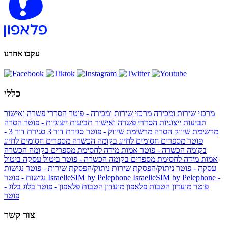
עקבו אחרנו
כללי
מרכזי שירות ומכירה
מרכזי שירות ומכירה - פוטר
הסדרי פשרה ואישור
תביעות ייצוגיות
הסדרי פשרה ואישור תביעות ייצוגיות - פוטר
הסרה
מרשימת שיווק
הסרה מרשימת שיווק - פוטר
סגירת דור 3
סגירת דור 3 -
פוטר
מספרים חסומים לחיוג בקומה הכשרה
מספרים חסומים לחיוג
בקומה הכשרה - פוטר
אמות מידה לחסימת מספרים בקומה הכשרה
אמות מידה לחסימת מספרים בקומה הכשרה - פוטר
ביטול עסקה
ביטול
עסקה - פוטר
ניתוק/הפסקת שירות
ניתוק/הפסקת שירות - פוטר
נגישות
IsraelieSIM by Pelephone -
IsraelieSIM by Pelephone
נגישות - פוטר
פוטר
מועדון הטבות פלאפון
מועדון הטבות פלאפון - פוטר
בלוג
בלוג -
פוטר
צור קשר