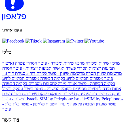
עקבו אחרנו
כללי
מרכזי שירות ומכירה
מרכזי שירות ומכירה - פוטר
הסדרי פשרה ואישור
תביעות ייצוגיות
הסדרי פשרה ואישור תביעות ייצוגיות - פוטר
הסרה
מרשימת שיווק
הסרה מרשימת שיווק - פוטר
סגירת דור 3
סגירת דור 3 -
פוטר
מספרים חסומים לחיוג בקומה הכשרה
מספרים חסומים לחיוג
בקומה הכשרה - פוטר
אמות מידה לחסימת מספרים בקומה הכשרה
אמות מידה לחסימת מספרים בקומה הכשרה - פוטר
ביטול עסקה
ביטול
עסקה - פוטר
ניתוק/הפסקת שירות
ניתוק/הפסקת שירות - פוטר
נגישות
IsraelieSIM by Pelephone -
IsraelieSIM by Pelephone
נגישות - פוטר
פוטר
מועדון הטבות פלאפון
מועדון הטבות פלאפון - פוטר
בלוג
בלוג -
פוטר
צור קשר