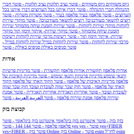
גיוס משווקים
גיוס משווקים - פוטר
נציב תלונות
נציב תלונות - פוטר
חברי
ההנהלה
חברי ההנהלה - פוטר
דברו איתנו בכל הערוצים
דברו איתנו בכל
הערוצים - פוטר
פלאפון בעיר
פלאפון בעיר - פוטר
משרות
משרות - פוטר
רוצים להשאר מעודכנים?
רוצים להשאר מעודכנים? - פוטר
מוקדי שירות
לקוחות
מוקדי שירות לקוחות - פוטר
שירות הזמנת שיחה מהמוקד
שירות
הזמנת שיחה מהמוקד - פוטר
מוקדי שירות- איתור וזימון תור
מוקדי
שירות- איתור וזימון תור - פוטר
רשימת מרכזי שירות לקוחות
רשימת
מרכזי שירות לקוחות - פוטר
שירות לקוחות במייל
שירות לקוחות במייל -
פוטר
סניפים באילת
סניפים באילת - פוטר
אודות
אודות פלאפון תקשורת
אודות פלאפון תקשורת - פוטר
מדיניות פרטיות
ותנאי שימוש
מדיניות פרטיות ותנאי שימוש - פוטר
מדיניות האיכות של
פלאפון
מדיניות האיכות של פלאפון - פוטר
הקוד האתי של פלאפון
הקוד
האתי של פלאפון - פוטר
חוק שכר שווה לעובדת ועובד
חוק שכר שווה
לעובדת ועובד - פוטר
אחריות תאגידית
אחריות תאגידית - פוטר
אמנת
שירות פלאפון
אמנת שירות פלאפון - פוטר
العربية
العربية - פוטר
קבוצת בזק
בזק
בזק - פוטר
אינטרנט בזק בינלאומי
אינטרנט בזק בינלאומי - פוטר
yes+FIBER
yes - פוטר
yes
144 - פוטר
פלאפון
פלאפון - פוטר
144
esim
esim לחו"ל
בזק Online - פוטר
בזק Online
yes+FIBER - פוטר