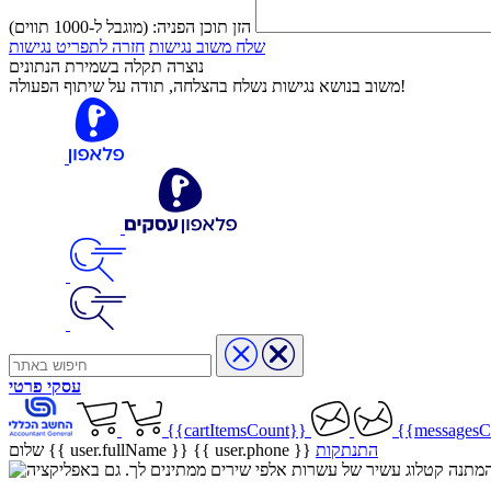
הזן תוכן הפניה:
(מוגבל ל-1000 תווים)
שלח משוב נגישות
חזרה לתפריט נגישות
נוצרה תקלה בשמירת הנתונים
משוב בנושא נגישות נשלח בהצלחה, תודה על שיתוף הפעולה!
עסקי
פרטי
{{cartItemsCount}}
{{messagesC
התנתקות
{{ user.phone }}
שלום {{ user.fullName }}
שיר בהמתנה