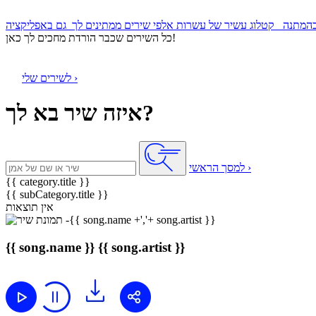
קטלוג עשיר של עשרות אלפי שירים ממתינים לך
כל השירים שכבר הורדת מחכים לך כאן!
לשירים שלי ›
איזה שיר בא לך?
למסך הראשי ›
{{ category.title }}
{{ subCategory.title }}
אין תוצאות
{{ song.name }}
{{ song.artist }}