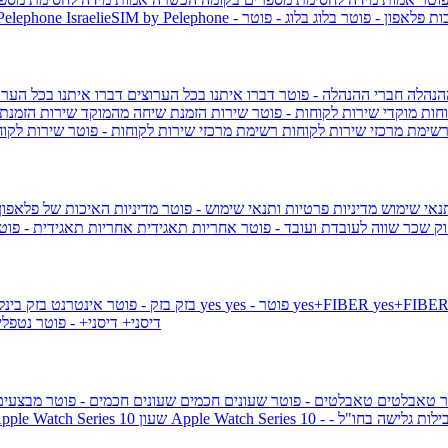
ות פלאפון - פוטר
בלוג
בלוג - פוטר
 Pelephone
הנהלה
חברי ההנהלה - פוטר
דברו איתנו בכל הערוצים
דברו איתנו בכל הערו
וחות
מוקדי שירות לקוחות - פוטר
שירות הזמנת שיחה מהמוקד
שירות הזמנת
שימת מרכזי שירות לקוחות
רשימת מרכזי שירות לקוחות - פוטר
שירות לקוח
תנאי שימוש
מדיניות פרטיות ותנאי שימוש - פוטר
מדיניות האיכות של פלאפון
ק שכר שווה לעובדת ועובד - פוטר
אחריות תאגידית
אחריות תאגידית - פו
yes+FIBER
yes - פוטר
yes
144 - פוטר
בזק
בזק - פוטר
אינטרנט בזק בינל
דיסני+
דיסני+ - פוטר
נטפל
ר
טאבלטים
טאבלטים - פוטר
שעונים חכמים
שעונים חכמים - פוטר
מבצעי
ילות גלישה בחו"ל -
שעון ple Watch Series 10