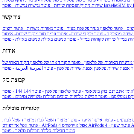
IsraelieSIM by
נגישות - פוטר
שירות
ניתוק/הפסקת שירות - פוטר
נגישות
צור קשר
צים - פוטר
פלאפון בעיר
פלאפון בעיר - פוטר
משרות
משרות - פוטר
רוצים
 שיחה מהמוקד - פוטר
מוקדי שירות- איתור וזימון תור
מוקדי שירות- איתור
ות במייל
שירות לקוחות במייל - פוטר
סניפים באילת
סניפים באילת - פוטר
אודות
מדיניות האיכות של פלאפון - פוטר
הקוד האתי של פלאפון
הקוד האתי של
טר
אמנת שירות פלאפון
אמנת שירות פלאפון - פוטר
العربية
العربية - פוטר
קבוצת בזק
אומי
אינטרנט בזק בינלאומי - פוטר
פלאפון
פלאפון - פוטר
144
יקס
נטפליקס - פוטר
חבילות טלוויזיה וסיבים
חבילות טלוויזיה וסיבים - פוטר
קטגוריות מובילות
ם
מבצעים - פוטר
אייפד
אייפד - פוטר
מוצרי חשמל לבית
מוצרי חשמל לבית
Ap
אפל איירפודס AirPods 4 - פוטר
אפל איירפודס AirPods 4
- פוטר
פוטר
חבילות סלולר
חבילות סלולר - פוטר