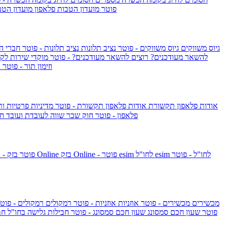
IsraelieSIM by Pelephone - פוטר
מועדון הטבות פלאפון
מועדון הטב
גיוס משווקים
גיוס משווקים - פוטר
נציב תלונות
נציב תלונות - פוטר
חברי ה
להשאר מעודכנים?
רוצים להשאר מעודכנים? - פוטר
מוקדי שירות לק
וזימון תור - פוטר
ר
אודות פלאפון תקשורת
אודות פלאפון תקשורת - פוטר
מדיניות פרטיות ו
פלאפון - פוטר
חוק שכר שווה לעובדת ועובד
חו
esim לחו"ל - פוטר
esim לחו"ל
בזק Online - פוטר
בזק Online
yes+FIBER - פוטר
מכשירים
מכשירים - פוטר
אוזניות
אוזניות - פוטר
רמקולים
רמקולים - פוט
שעון Apple Watch Series 10 - פוטר
שעון חכם סמסונג
שעון חכם סמסונג - פוטר
חבילות גלישה בחו"ל
חב