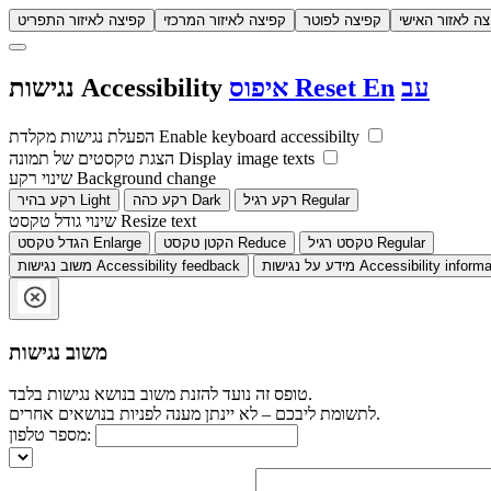
צה לאזור האישי
קפיצה לפוטר
קפיצה לאיזור המרכזי
קפיצה לאיזור התפריט
עב
En
Reset
איפוס
Accessibility
נגישות
Enable keyboard accessibilty
הפעלת נגישות מקלדת
Display image texts
הצגת טקסטים של תמונה
Background change
שינוי רקע
Regular
רקע רגיל
Dark
רקע כהה
Light
רקע בהיר
Resize text
שינוי גודל טקסט
Regular
טקסט רגיל
Reduce
הקטן טקסט
Enlarge
הגדל טקסט
Accessibility informa
מידע על נגישות
Accessibility feedback
משוב נגישות
משוב נגישות
טופס זה נועד להזנת משוב בנושא נגישות בלבד.
לתשומת ליבכם – לא יינתן מענה לפניות בנושאים אחרים.
מספר טלפון: