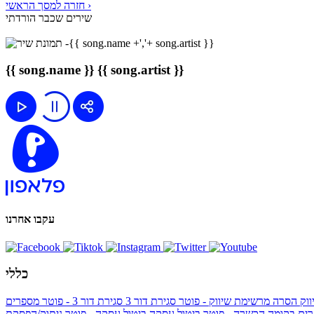
חזרה למסך הראשי ›
שירים שכבר הורדתי
{{ song.name }}
{{ song.artist }}
עקבו אחרנו
כללי
ווק
הסרה מרשימת שיווק - פוטר
סגירת דור 3
סגירת דור 3 - פוטר
מספרים
ים בקומה הכשרה - פוטר
ביטול עסקה
ביטול עסקה - פוטר
ניתוק/הפסקת