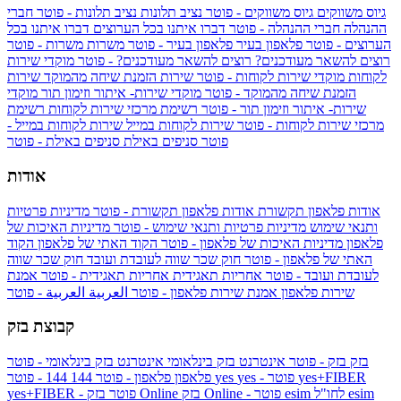
גיוס משווקים
גיוס משווקים - פוטר
נציב תלונות
נציב תלונות - פוטר
חברי
ההנהלה
חברי ההנהלה - פוטר
דברו איתנו בכל הערוצים
דברו איתנו בכל
הערוצים - פוטר
פלאפון בעיר
פלאפון בעיר - פוטר
משרות
משרות - פוטר
רוצים להשאר מעודכנים?
רוצים להשאר מעודכנים? - פוטר
מוקדי שירות
לקוחות
מוקדי שירות לקוחות - פוטר
שירות הזמנת שיחה מהמוקד
שירות
הזמנת שיחה מהמוקד - פוטר
מוקדי שירות- איתור וזימון תור
מוקדי
שירות- איתור וזימון תור - פוטר
רשימת מרכזי שירות לקוחות
רשימת
מרכזי שירות לקוחות - פוטר
שירות לקוחות במייל
שירות לקוחות במייל -
פוטר
סניפים באילת
סניפים באילת - פוטר
אודות
אודות פלאפון תקשורת
אודות פלאפון תקשורת - פוטר
מדיניות פרטיות
ותנאי שימוש
מדיניות פרטיות ותנאי שימוש - פוטר
מדיניות האיכות של
פלאפון
מדיניות האיכות של פלאפון - פוטר
הקוד האתי של פלאפון
הקוד
האתי של פלאפון - פוטר
חוק שכר שווה לעובדת ועובד
חוק שכר שווה
לעובדת ועובד - פוטר
אחריות תאגידית
אחריות תאגידית - פוטר
אמנת
שירות פלאפון
אמנת שירות פלאפון - פוטר
العربية
العربية - פוטר
קבוצת בזק
בזק
בזק - פוטר
אינטרנט בזק בינלאומי
אינטרנט בזק בינלאומי - פוטר
yes+FIBER
yes - פוטר
yes
144 - פוטר
פלאפון
פלאפון - פוטר
144
esim
esim לחו"ל
בזק Online - פוטר
בזק Online
yes+FIBER - פוטר