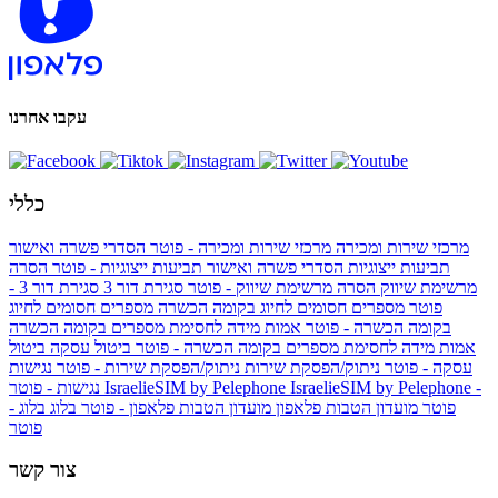
עקבו אחרנו
כללי
מרכזי שירות ומכירה
מרכזי שירות ומכירה - פוטר
הסדרי פשרה ואישור
תביעות ייצוגיות
הסדרי פשרה ואישור תביעות ייצוגיות - פוטר
הסרה
מרשימת שיווק
הסרה מרשימת שיווק - פוטר
סגירת דור 3
סגירת דור 3 -
פוטר
מספרים חסומים לחיוג בקומה הכשרה
מספרים חסומים לחיוג
בקומה הכשרה - פוטר
אמות מידה לחסימת מספרים בקומה הכשרה
אמות מידה לחסימת מספרים בקומה הכשרה - פוטר
ביטול עסקה
ביטול
עסקה - פוטר
ניתוק/הפסקת שירות
ניתוק/הפסקת שירות - פוטר
נגישות
IsraelieSIM by Pelephone -
IsraelieSIM by Pelephone
נגישות - פוטר
פוטר
מועדון הטבות פלאפון
מועדון הטבות פלאפון - פוטר
בלוג
בלוג -
פוטר
צור קשר