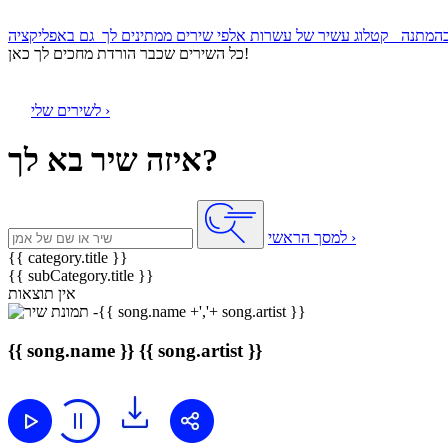
קטלוג עשיר של עשרות אלפי שירים ממתינים לך
כל השירים שכבר הורדת מחכים לך כאן!
לשירים שלי ›
איזה שיר בא לך?
למסך הראשי ›
{{ category.title }}
{{ subCategory.title }}
אין תוצאות
{{ song.name }}
{{ song.artist }}