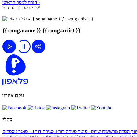
חזרה למסך הראשי ›
שירים שכבר הורדתי
{{ song.name }}
{{ song.artist }}
עקבו אחרנו
כללי
ווק
הסרה מרשימת שיווק - פוטר
סגירת דור 3
סגירת דור 3 - פוטר
מספרים
ים בקומה הכשרה - פוטר
ביטול עסקה
ביטול עסקה - פוטר
ניתוק/הפסקת