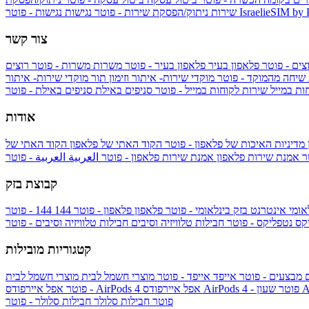
IsraelieSIM by
נגישות - פוטר
שירות
ניתוק/הפסקת שירות - פוטר
נגישות
צור קשר
צים - פוטר
פלאפון בעיר
פלאפון בעיר - פוטר
משרות
משרות - פוטר
רוצים
 שיחה מהמוקד - פוטר
מוקדי שירות- איתור וזימון תור
מוקדי שירות- איתור
ות במייל
שירות לקוחות במייל - פוטר
סניפים באילת
סניפים באילת - פוטר
אודות
מדיניות האיכות של פלאפון - פוטר
הקוד האתי של פלאפון
הקוד האתי של
טר
אמנת שירות פלאפון
אמנת שירות פלאפון - פוטר
العربية
العربية - פוטר
קבוצת בזק
אומי
אינטרנט בזק בינלאומי - פוטר
פלאפון
פלאפון - פוטר
144
יקס
נטפליקס - פוטר
חבילות טלוויזיה וסיבים
חבילות טלוויזיה וסיבים - פוטר
קטגוריות מובילות
ם
מבצעים - פוטר
אייפד
אייפד - פוטר
מוצרי חשמל לבית
מוצרי חשמל לבית
Ap
אפל איירפודס AirPods 4 - פוטר
אפל איירפודס AirPods 4
- פוטר
פוטר
חבילות סלולר
חבילות סלולר - פוטר