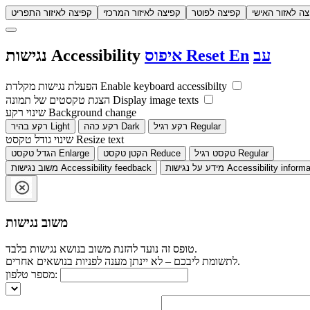
צה לאזור האישי
קפיצה לפוטר
קפיצה לאיזור המרכזי
קפיצה לאיזור התפריט
עב
En
Reset
איפוס
Accessibility
נגישות
Enable keyboard accessibilty
הפעלת נגישות מקלדת
Display image texts
הצגת טקסטים של תמונה
Background change
שינוי רקע
Regular
רקע רגיל
Dark
רקע כהה
Light
רקע בהיר
Resize text
שינוי גודל טקסט
Regular
טקסט רגיל
Reduce
הקטן טקסט
Enlarge
הגדל טקסט
Accessibility informa
מידע על נגישות
Accessibility feedback
משוב נגישות
משוב נגישות
טופס זה נועד להזנת משוב בנושא נגישות בלבד.
לתשומת ליבכם – לא יינתן מענה לפניות בנושאים אחרים.
מספר טלפון: