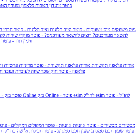
IsraelieSIM by Pelephone - פוטר
מועדון הטבות פלאפון
מועדון הטב
גיוס משווקים
גיוס משווקים - פוטר
נציב תלונות
נציב תלונות - פוטר
חברי ה
להשאר מעודכנים?
רוצים להשאר מעודכנים? - פוטר
מוקדי שירות לק
וזימון תור - פוטר
ר
אודות פלאפון תקשורת
אודות פלאפון תקשורת - פוטר
מדיניות פרטיות ו
פלאפון - פוטר
חוק שכר שווה לעובדת ועובד
חו
esim לחו"ל - פוטר
esim לחו"ל
בזק Online - פוטר
בזק Online
yes+FIBER - פוטר
מכשירים
מכשירים - פוטר
אוזניות
אוזניות - פוטר
רמקולים
רמקולים - פוט
שעון Apple Watch Series 10 - פוטר
שעון חכם סמסונג
שעון חכם סמסונג - פוטר
חבילות גלישה בחו"ל
חב