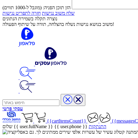
הזן תוכן הפניה:
(מוגבל ל-1000 תווים)
שלח משוב נגישות
חזרה לתפריט נגישות
נוצרה תקלה בשמירת הנתונים
משוב בנושא נגישות נשלח בהצלחה, תודה על שיתוף הפעולה!
עסקי
פרטי
{{cartItemsCount}}
{{messagesC
התנתקות
{{ user.phone }}
שלום {{ user.fullName }}
שיר בהמתנה