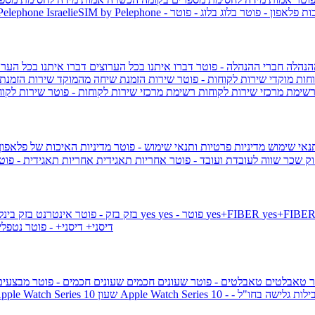
ות פלאפון - פוטר
בלוג
בלוג - פוטר
 Pelephone
הנהלה
חברי ההנהלה - פוטר
דברו איתנו בכל הערוצים
דברו איתנו בכל הערו
וחות
מוקדי שירות לקוחות - פוטר
שירות הזמנת שיחה מהמוקד
שירות הזמנת
שימת מרכזי שירות לקוחות
רשימת מרכזי שירות לקוחות - פוטר
שירות לקוח
תנאי שימוש
מדיניות פרטיות ותנאי שימוש - פוטר
מדיניות האיכות של פלאפון
ק שכר שווה לעובדת ועובד - פוטר
אחריות תאגידית
אחריות תאגידית - פו
yes+FIBER
yes - פוטר
yes
144 - פוטר
בזק
בזק - פוטר
אינטרנט בזק בינל
דיסני+
דיסני+ - פוטר
נטפל
ר
טאבלטים
טאבלטים - פוטר
שעונים חכמים
שעונים חכמים - פוטר
מבצעי
ילות גלישה בחו"ל -
שעון ple Watch Series 10