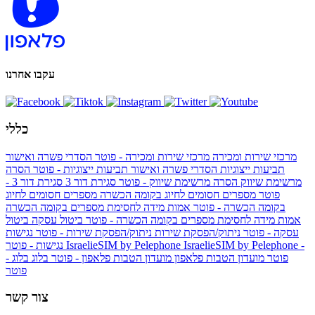
עקבו אחרנו
כללי
מרכזי שירות ומכירה
מרכזי שירות ומכירה - פוטר
הסדרי פשרה ואישור
תביעות ייצוגיות
הסדרי פשרה ואישור תביעות ייצוגיות - פוטר
הסרה
מרשימת שיווק
הסרה מרשימת שיווק - פוטר
סגירת דור 3
סגירת דור 3 -
פוטר
מספרים חסומים לחיוג בקומה הכשרה
מספרים חסומים לחיוג
בקומה הכשרה - פוטר
אמות מידה לחסימת מספרים בקומה הכשרה
אמות מידה לחסימת מספרים בקומה הכשרה - פוטר
ביטול עסקה
ביטול
עסקה - פוטר
ניתוק/הפסקת שירות
ניתוק/הפסקת שירות - פוטר
נגישות
IsraelieSIM by Pelephone -
IsraelieSIM by Pelephone
נגישות - פוטר
פוטר
מועדון הטבות פלאפון
מועדון הטבות פלאפון - פוטר
בלוג
בלוג -
פוטר
צור קשר