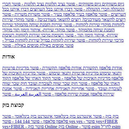
גיוס משווקים
גיוס משווקים - פוטר
נציב תלונות
נציב תלונות - פוטר
חברי
ההנהלה
חברי ההנהלה - פוטר
דברו איתנו בכל הערוצים
דברו איתנו בכל
הערוצים - פוטר
פלאפון בעיר
פלאפון בעיר - פוטר
משרות
משרות - פוטר
רוצים להשאר מעודכנים?
רוצים להשאר מעודכנים? - פוטר
מוקדי שירות
לקוחות
מוקדי שירות לקוחות - פוטר
שירות הזמנת שיחה מהמוקד
שירות
הזמנת שיחה מהמוקד - פוטר
מוקדי שירות- איתור וזימון תור
מוקדי
שירות- איתור וזימון תור - פוטר
רשימת מרכזי שירות לקוחות
רשימת
מרכזי שירות לקוחות - פוטר
שירות לקוחות במייל
שירות לקוחות במייל -
פוטר
סניפים באילת
סניפים באילת - פוטר
אודות
אודות פלאפון תקשורת
אודות פלאפון תקשורת - פוטר
מדיניות פרטיות
ותנאי שימוש
מדיניות פרטיות ותנאי שימוש - פוטר
מדיניות האיכות של
פלאפון
מדיניות האיכות של פלאפון - פוטר
הקוד האתי של פלאפון
הקוד
האתי של פלאפון - פוטר
חוק שכר שווה לעובדת ועובד
חוק שכר שווה
לעובדת ועובד - פוטר
אחריות תאגידית
אחריות תאגידית - פוטר
אמנת
שירות פלאפון
אמנת שירות פלאפון - פוטר
العربية
العربية - פוטר
קבוצת בזק
בזק
בזק - פוטר
אינטרנט בזק בינלאומי
אינטרנט בזק בינלאומי - פוטר
yes+FIBER
yes - פוטר
yes
144 - פוטר
פלאפון
פלאפון - פוטר
144
esim
esim לחו"ל
בזק Online - פוטר
בזק Online
yes+FIBER - פוטר