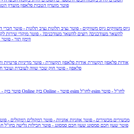
IsraelieSIM by Pelephone - פוטר
מועדון הטבות פלאפון
מועדון הטב
גיוס משווקים
גיוס משווקים - פוטר
נציב תלונות
נציב תלונות - פוטר
חברי ה
להשאר מעודכנים?
רוצים להשאר מעודכנים? - פוטר
מוקדי שירות לק
וזימון תור - פוטר
ר
אודות פלאפון תקשורת
אודות פלאפון תקשורת - פוטר
מדיניות פרטיות ו
פלאפון - פוטר
חוק שכר שווה לעובדת ועובד
חו
esim לחו"ל - פוטר
esim לחו"ל
בזק Online - פוטר
בזק Online
yes+FIBER - פוטר
מכשירים
מכשירים - פוטר
אוזניות
אוזניות - פוטר
רמקולים
רמקולים - פוט
שעון Apple Watch Series 10 - פוטר
שעון חכם סמסונג
שעון חכם סמסונג - פוטר
חבילות גלישה בחו"ל
חב