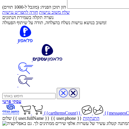
הזן תוכן הפניה:
(מוגבל ל-1000 תווים)
שלח משוב נגישות
חזרה לתפריט נגישות
נוצרה תקלה בשמירת הנתונים
משוב בנושא נגישות נשלח בהצלחה, תודה על שיתוף הפעולה!
עסקי
פרטי
{{cartItemsCount}}
{{messagesC
התנתקות
{{ user.phone }}
שלום {{ user.fullName }}
שיר בהמתנה