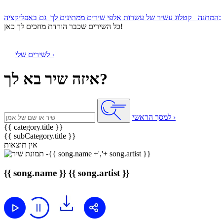
קטלוג עשיר של עשרות אלפי שירים ממתינים לך
כל השירים שכבר הורדת מחכים לך כאן!
לשירים שלי ›
איזה שיר בא לך?
למסך הראשי ›
{{ category.title }}
{{ subCategory.title }}
אין תוצאות
{{ song.name }}
{{ song.artist }}