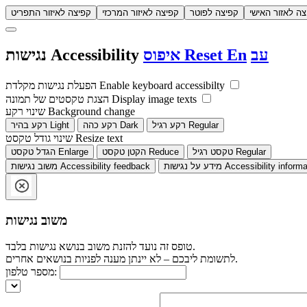
צה לאזור האישי
קפיצה לפוטר
קפיצה לאיזור המרכזי
קפיצה לאיזור התפריט
עב
En
Reset
איפוס
Accessibility
נגישות
Enable keyboard accessibilty
הפעלת נגישות מקלדת
Display image texts
הצגת טקסטים של תמונה
Background change
שינוי רקע
Regular
רקע רגיל
Dark
רקע כהה
Light
רקע בהיר
Resize text
שינוי גודל טקסט
Regular
טקסט רגיל
Reduce
הקטן טקסט
Enlarge
הגדל טקסט
Accessibility informa
מידע על נגישות
Accessibility feedback
משוב נגישות
משוב נגישות
טופס זה נועד להזנת משוב בנושא נגישות בלבד.
לתשומת ליבכם – לא יינתן מענה לפניות בנושאים אחרים.
מספר טלפון: