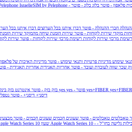
ות פלאפון - פוטר
בלוג
בלוג - פוטר
 Pelephone
הנהלה
חברי ההנהלה - פוטר
דברו איתנו בכל הערוצים
דברו איתנו בכל הערו
וחות
מוקדי שירות לקוחות - פוטר
שירות הזמנת שיחה מהמוקד
שירות הזמנת
שימת מרכזי שירות לקוחות
רשימת מרכזי שירות לקוחות - פוטר
שירות לקוח
תנאי שימוש
מדיניות פרטיות ותנאי שימוש - פוטר
מדיניות האיכות של פלאפון
ק שכר שווה לעובדת ועובד - פוטר
אחריות תאגידית
אחריות תאגידית - פו
yes+FIBER
yes - פוטר
yes
144 - פוטר
בזק
בזק - פוטר
אינטרנט בזק בינל
דיסני+
דיסני+ - פוטר
נטפל
ר
טאבלטים
טאבלטים - פוטר
שעונים חכמים
שעונים חכמים - פוטר
מבצעי
ילות גלישה בחו"ל -
שעון ple Watch Series 10