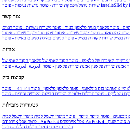
IsraelieSIM by
נגישות - פוטר
שירות
ניתוק/הפסקת שירות - פוטר
נגישות
צור קשר
צים - פוטר
פלאפון בעיר
פלאפון בעיר - פוטר
משרות
משרות - פוטר
רוצים
 שיחה מהמוקד - פוטר
מוקדי שירות- איתור וזימון תור
מוקדי שירות- איתור
ות במייל
שירות לקוחות במייל - פוטר
סניפים באילת
סניפים באילת - פוטר
אודות
מדיניות האיכות של פלאפון - פוטר
הקוד האתי של פלאפון
הקוד האתי של
טר
אמנת שירות פלאפון
אמנת שירות פלאפון - פוטר
العربية
العربية - פוטר
קבוצת בזק
אומי
אינטרנט בזק בינלאומי - פוטר
פלאפון
פלאפון - פוטר
144
יקס
נטפליקס - פוטר
חבילות טלוויזיה וסיבים
חבילות טלוויזיה וסיבים - פוטר
קטגוריות מובילות
ם
מבצעים - פוטר
אייפד
אייפד - פוטר
מוצרי חשמל לבית
מוצרי חשמל לבית
Ap
אפל איירפודס AirPods 4 - פוטר
אפל איירפודס AirPods 4
- פוטר
פוטר
חבילות סלולר
חבילות סלולר - פוטר