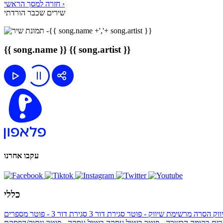
חזרה למסך הראשי ›
שירים שכבר הורדתי
{{ song.name }}
{{ song.artist }}
עקבו אחרנו
כללי
ווק
הסרה מרשימת שיווק - פוטר
סגירת דור 3
סגירת דור 3 - פוטר
מספרים
ים בקומה הכשרה - פוטר
ביטול עסקה
ביטול עסקה - פוטר
ניתוק/הפסקת