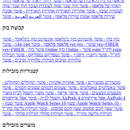
פלאפון
מדיניות האיכות של פלאפון - פוטר
הקוד האתי של פלאפון
הקוד
האתי של פלאפון - פוטר
חוק שכר שווה לעובדת ועובד
חוק שכר שווה
לעובדת ועובד - פוטר
אחריות תאגידית
אחריות תאגידית - פוטר
אמנת
שירות פלאפון
אמנת שירות פלאפון - פוטר
العربية
العربية - פוטר
קבוצת בזק
בזק
בזק - פוטר
אינטרנט בזק בינלאומי
אינטרנט בזק בינלאומי - פוטר
yes+FIBER
yes - פוטר
yes
144 - פוטר
פלאפון
פלאפון - פוטר
144
esim
esim לחו"ל
בזק Online - פוטר
בזק Online
yes+FIBER - פוטר
לחו"ל - פוטר
דיסני+
דיסני+ - פוטר
נטפליקס
נטפליקס - פוטר
חבילות
טלוויזיה וסיבים
חבילות טלוויזיה וסיבים - פוטר
קטגוריות מובילות
מכשירים
מכשירים - פוטר
אוזניות
אוזניות - פוטר
רמקולים
רמקולים -
פוטר
טאבלטים
טאבלטים - פוטר
שעונים חכמים
שעונים חכמים - פוטר
מבצעים
מבצעים - פוטר
אייפד
אייפד - פוטר
מוצרי חשמל לבית
מוצרי
אפל איירפודס AirPods 4
אפל איירפודס AirPods 4
חשמל לבית - פוטר
שעון Apple Watch Series 10 -
שעון Apple Watch Series 10
- פוטר
פוטר
שעון חכם סמסונג
שעון חכם סמסונג - פוטר
חבילות גלישה בחו"ל
חבילות גלישה בחו"ל - פוטר
חבילות סלולר
חבילות סלולר - פוטר
מוצרים מובילים