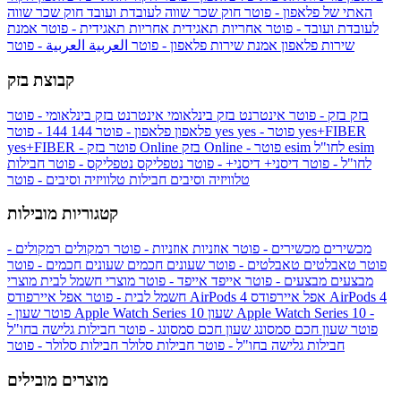
האתי של פלאפון - פוטר
חוק שכר שווה לעובדת ועובד
חוק שכר שווה
לעובדת ועובד - פוטר
אחריות תאגידית
אחריות תאגידית - פוטר
אמנת
שירות פלאפון
אמנת שירות פלאפון - פוטר
العربية
العربية - פוטר
קבוצת בזק
בזק
בזק - פוטר
אינטרנט בזק בינלאומי
אינטרנט בזק בינלאומי - פוטר
yes+FIBER
yes - פוטר
yes
144 - פוטר
פלאפון
פלאפון - פוטר
144
esim
esim לחו"ל
בזק Online - פוטר
בזק Online
yes+FIBER - פוטר
לחו"ל - פוטר
דיסני+
דיסני+ - פוטר
נטפליקס
נטפליקס - פוטר
חבילות
טלוויזיה וסיבים
חבילות טלוויזיה וסיבים - פוטר
קטגוריות מובילות
מכשירים
מכשירים - פוטר
אוזניות
אוזניות - פוטר
רמקולים
רמקולים -
פוטר
טאבלטים
טאבלטים - פוטר
שעונים חכמים
שעונים חכמים - פוטר
מבצעים
מבצעים - פוטר
אייפד
אייפד - פוטר
מוצרי חשמל לבית
מוצרי
אפל איירפודס AirPods 4
אפל איירפודס AirPods 4
חשמל לבית - פוטר
שעון Apple Watch Series 10 -
שעון Apple Watch Series 10
- פוטר
פוטר
שעון חכם סמסונג
שעון חכם סמסונג - פוטר
חבילות גלישה בחו"ל
חבילות גלישה בחו"ל - פוטר
חבילות סלולר
חבילות סלולר - פוטר
מוצרים מובילים