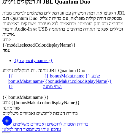
זוג רמקולים גיימינג JBL Quantum Duo
הקפיצו את רמת המשחק עם זוג רמקולים מושלמים לגיימינג מבית JBL
דגם Quantum Duo. מספקים חוויה קולית מופלאה, עם בהירות צליל
מדהימה ובס חזק ועוצמתי. מותאמים לכל מערכת משחקים באמצעות
חיבורי Audio-In או USB וכוללים אפקטי תאורה מרהיבים בהתאמה
אישית.
צבע:
{{model.selectedColor.displayName}}
נפח:
{{ capacity.name }}
מתנה - זוג רמקולים גיימינג JBL Quantum Duo
צבע:
{{ bonusMakat.name }}
{{
bonusMakat.name
{{bonusMakat.color.displayName}}
שווי מתנה:
}}
{{ bonusMakat.name }}
צבע {{bonusMakat.color.displayName}}
שווי מתנה
בחירת הטבות לרוכשים ואביזרים משלימים
בחירת הטבות לרוכשים ואביזרים משלימים
עדכנו אותי כשהמוצר חוזר למלאי