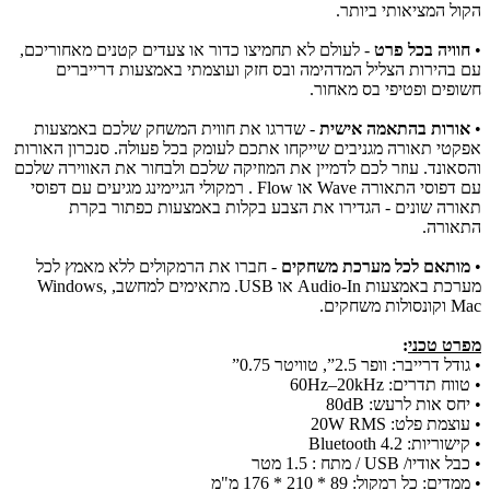
הקול המציאותי ביותר.
•
חוויה בכל פרט
- לעולם לא תחמיצו כדור או צעדים קטנים מאחוריכם,
עם בהירות הצליל המדהימה ובס חזק ועוצמתי באמצעות דרייברים
חשופים ופטיפי בס מאחור.
•
אורות בהתאמה אישית
- שדרגו את חווית המשחק שלכם באמצעות
אפקטי תאורה מגניבים שייקחו אתכם לעומק בכל פעולה. סנכרון האורות
והסאונד. עוזר לכם לדמיין את המוזיקה שלכם ולבחור את האווירה שלכם
עם דפוסי התאורה Wave או Flow . רמקולי הגיימינג מגיעים עם דפוסי
תאורה שונים - הגדירו את הצבע בקלות באמצעות כפתור בקרת
התאורה.
•
מותאם לכל מערכת משחקים
- חברו את הרמקולים ללא מאמץ לכל
מערכת באמצעות Audio-In או USB. מתאימים למחשב, Windows,
Mac וקונסולות משחקים.
מפרט טכני
:
• גודל דרייבר: וופר 2.5”, טוויטר 0.75”
• טווח תדרים: 60Hz–20kHz
• יחס אות לרעש: 80dB
• עוצמת פלט: 20W RMS
• קישוריות: Bluetooth 4.2
• כבל אודיו/ USB / מתח : 1.5 מטר
• ממדים: כל רמקול: 89 * 210 * 176 מ"מ