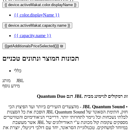
{{ device.activeMakat.color.displayName }}
{{ color.displayName }}
{{ device.activeMakat.capacity.name }}
{{ capacity.name }}
{{getAdditionalsPriceSelected()}} ₪
תכונות המוצר ונתונים טכניים
כללי
JBL
מותג
מידע נוסף
זוג רמקולים לגיימינג מבית JBL דגם Quantum Duo
•
JBL Quantum Sound
- מהצעדים הזעירים ביותר ועד הפיצוץ הכי
חזק, חתימת הסאונד של JBL Quantum Sound הופכת את כל הסצנות
לבלתי נשכחות וכל גיימר לתחרותי יותר. דרייברי הניאודימיום והטוויטרים
מספקים עקומת קול מכוונת ע"י האודיולוגים של JBL אשר מעוצבת
במיוחד למשחקים. טכנולוגיית הסראונד, יחד עם דולבי דיגיטלי, יוצרת את