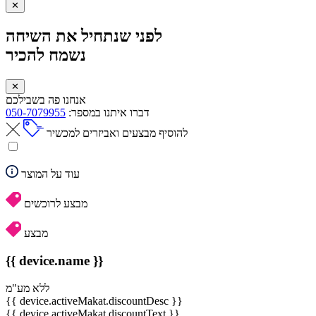
✕
לפני שנתחיל את השיחה
נשמח להכיר
✕
אנחנו פה בשבילכם
דברו איתנו במספר:
050-7079955
להוסיף מבצעים ואביזרים למכשיר
עוד על המוצר
מבצע לרוכשים
מבצע
{{ device.name }}
ללא מע"מ
{{ device.activeMakat.discountDesc }}
{{ device.activeMakat.discountText }}