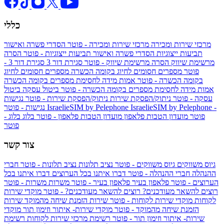
כללי
מרכזי שירות ומכירה
מרכזי שירות ומכירה - פוטר
הסדרי פשרה ואישור
תביעות ייצוגיות
הסדרי פשרה ואישור תביעות ייצוגיות - פוטר
הסרה
מרשימת שיווק
הסרה מרשימת שיווק - פוטר
סגירת דור 3
סגירת דור 3 -
פוטר
מספרים חסומים לחיוג בקומה הכשרה
מספרים חסומים לחיוג
בקומה הכשרה - פוטר
אמות מידה לחסימת מספרים בקומה הכשרה
אמות מידה לחסימת מספרים בקומה הכשרה - פוטר
ביטול עסקה
ביטול
עסקה - פוטר
ניתוק/הפסקת שירות
ניתוק/הפסקת שירות - פוטר
נגישות
IsraelieSIM by Pelephone -
IsraelieSIM by Pelephone
נגישות - פוטר
פוטר
מועדון הטבות פלאפון
מועדון הטבות פלאפון - פוטר
בלוג
בלוג -
פוטר
צור קשר
גיוס משווקים
גיוס משווקים - פוטר
נציב תלונות
נציב תלונות - פוטר
חברי
ההנהלה
חברי ההנהלה - פוטר
דברו איתנו בכל הערוצים
דברו איתנו בכל
הערוצים - פוטר
פלאפון בעיר
פלאפון בעיר - פוטר
משרות
משרות - פוטר
רוצים להשאר מעודכנים?
רוצים להשאר מעודכנים? - פוטר
מוקדי שירות
לקוחות
מוקדי שירות לקוחות - פוטר
שירות הזמנת שיחה מהמוקד
שירות
הזמנת שיחה מהמוקד - פוטר
מוקדי שירות- איתור וזימון תור
מוקדי
שירות- איתור וזימון תור - פוטר
רשימת מרכזי שירות לקוחות
רשימת