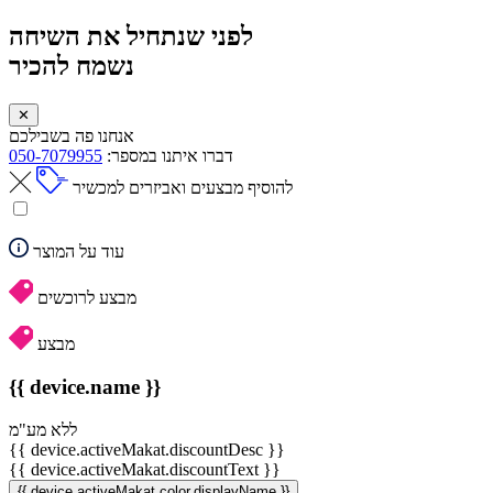
לפני שנתחיל את השיחה
נשמח להכיר
✕
אנחנו פה בשבילכם
דברו איתנו במספר:
050-7079955
להוסיף מבצעים ואביזרים למכשיר
עוד על המוצר
מבצע לרוכשים
מבצע
{{ device.name }}
ללא מע"מ
{{ device.activeMakat.discountDesc }}
{{ device.activeMakat.discountText }}
{{ device.activeMakat.color.displayName }}