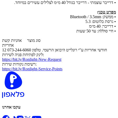
• דרייבר עוצמתי - דרייבר בגודל 40 מ״מ לצלילים עשירים במיוחד.
מפרט טכני
:
• ממשק:
Bluetooth / 3.5mm
• גרסת בלוטוס:
5.3
• דרייבר:
40 מ״מ
• חיי סוללה:
עד 50 שעות
סוג מוצר
אוזניות קשת
אחריות
12 חודשי אחריות ע"י רונלייט היבואן הרשמי. טלפון 073-244-6060
לינק לפתיחת פניה לשירות:
https://bit.ly/Ronlight-New-Request
רשימת נקודות שירות:
https://bit.ly/Ronlight-Service-Points
עקבו אחרנו