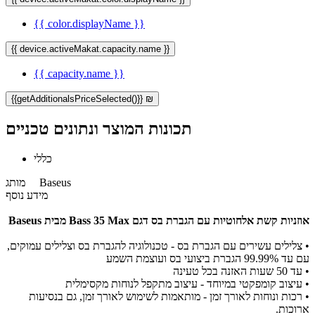
{{ color.displayName }}
{{ device.activeMakat.capacity.name }}
{{ capacity.name }}
{{getAdditionalsPriceSelected()}} ₪
תכונות המוצר ונתונים טכניים
כללי
Baseus
מותג
מידע נוסף
אוזניות קשת אלחוטיות עם הגברת בס דגם Bass 35 Max מבית Baseus
•
צלילים עשירים עם הגברת בס - טכנולוגיה להגברת בס וצלילים עמוקים,
עם עד 99.99% הגברת ביצועי בס ועוצמת השמע
•
עד 50 שעות האזנה בכל טעינה
•
עיצוב קומפקטי במיוחד - עיצוב מתקפל לנוחות מקסימלית
•
רכות ונוחות לאורך זמן - מותאמות לשימוש לאורך זמן, גם בנסיעות
ארוכות.