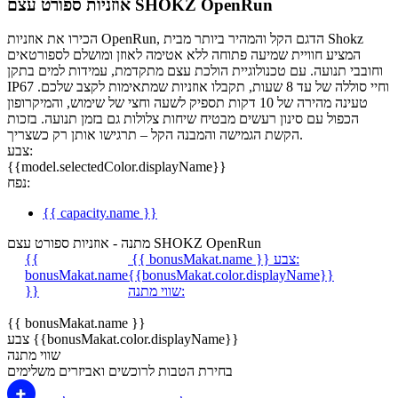
אוזניות ספורט עצם SHOKZ OpenRun
הכירו את אוזניות OpenRun, הדגם הקל והמהיר ביותר מבית Shokz
המציע חוויית שמיעה פתוחה ללא אטימה לאוזן ומושלם לספורטאים
וחובבי תנועה. עם טכנולוגיית הולכת עצם מתקדמת, עמידות למים בתקן
IP67 וחיי סוללה של עד 8 שעות, תקבלו אוזניות שמתאימות לקצב שלכם.
טעינה מהירה של 10 דקות תספיק לשעה וחצי של שימוש, והמיקרופון
הכפול עם סינון רעשים מבטיח שיחות צלולות גם בזמן תנועה. בזכות
הקשת הגמישה והמבנה הקל – תרגישו אותן רק כשצריך.
צבע:
{{model.selectedColor.displayName}}
נפח:
{{ capacity.name }}
מתנה - אוזניות ספורט עצם SHOKZ OpenRun
צבע:
{{ bonusMakat.name }}
{{
bonusMakat.name
{{bonusMakat.color.displayName}}
שווי מתנה:
}}
{{ bonusMakat.name }}
צבע {{bonusMakat.color.displayName}}
שווי מתנה
בחירת הטבות לרוכשים ואביזרים משלימים