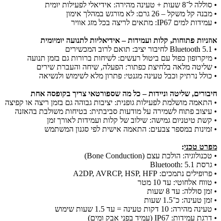
• סוללה ל־8 שעות + טעינה מהירה: אידיאלי לפעילות יומית
• מבנה קל משקל – 26 גרם: לא מורגש במהלך אימון
• עמידות למים IP67: מתאים לריצה בכל מזג אוויר
אוזניות פתוחות, קלות ועמידות – אידיאליות לתנועה יומיומית
• Bluetooth 5.1 לחיבור יציב: תואם לרוב המכשירים
• מיקרופון כפול עם ביטול רעשים: לשיחות ברורות גם בזמן תנועה
• שליטה מלאה בלחיצת כפתור: הפעלה, שיחה והעברת שירים
• כולל נרתיק וכבל טעינה מגנטי: פתרון מלא לשימוש ולנשיאה
חיבורים, שליטה וניידות – כל מה שספורטאי צריך בקופסה אחת
• התאמה מושלמת לפעילות גופנית: יציבות גבוהה גם בזמן ריצה או קפיצה
• עיצוב פתוח לשמירה על מודעות סביבתית: בטיחות משולבת בהאזנה
• קשת טיטניום גמישה: שילוב של קלות ועמידות לאורך זמן
• זמינות במספר צבעים: התאמה אישית לפי סגנון המשתמש
מפרט טכני
:
• טכנולוגיה: הולכת עצם (Bone Conduction)
• גרסת Bluetooth: 5.1
• פרופילים נתמכים: A2DP, AVRCP, HSP, HFP
• טווח אלחוטי: עד 10 מטר
• זמן סוללה: עד 8 שעות
• זמן טעינה: כ־1.5 שעות
• טעינה מהירה: 10 דקות טעינה = עד 1.5 שעות שימוש
• דרגת עמידות: IP67 (עמיד בפני אבק ומים)