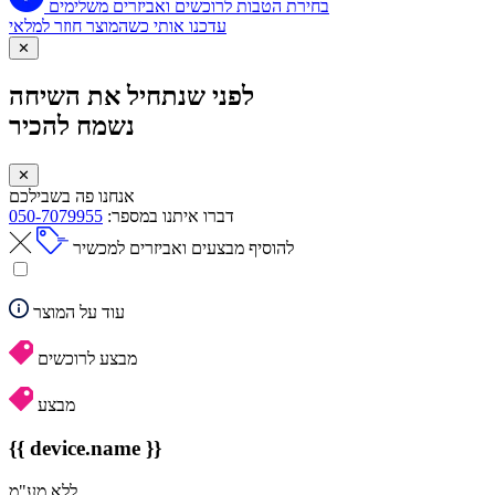
בחירת הטבות לרוכשים ואביזרים משלימים
עדכנו אותי כשהמוצר חוזר למלאי
✕
לפני שנתחיל את השיחה
נשמח להכיר
✕
אנחנו פה בשבילכם
דברו איתנו במספר:
050-7079955
להוסיף מבצעים ואביזרים למכשיר
עוד על המוצר
מבצע לרוכשים
מבצע
{{ device.name }}
ללא מע"מ