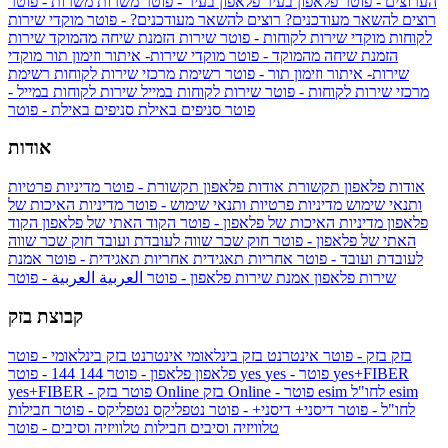
הערוצים - פוטר
פלאפון בעיר
פלאפון בעיר - פוטר
משרות
משרות - פוטר
רוצים להשאר מעודכנים?
רוצים להשאר מעודכנים? - פוטר
מוקדי שירות
לקוחות
מוקדי שירות לקוחות - פוטר
שירות הזמנת שיחה מהמוקד
שירות
הזמנת שיחה מהמוקד - פוטר
מוקדי שירות- איתור וזימון תור
מוקדי
שירות- איתור וזימון תור - פוטר
רשימת מרכזי שירות לקוחות
רשימת
מרכזי שירות לקוחות - פוטר
שירות לקוחות במייל
שירות לקוחות במייל -
פוטר
סניפים באילת
סניפים באילת - פוטר
אודות
אודות פלאפון תקשורת
אודות פלאפון תקשורת - פוטר
מדיניות פרטיות
ותנאי שימוש
מדיניות פרטיות ותנאי שימוש - פוטר
מדיניות האיכות של
פלאפון
מדיניות האיכות של פלאפון - פוטר
הקוד האתי של פלאפון
הקוד
האתי של פלאפון - פוטר
חוק שכר שווה לעובדת ועובד
חוק שכר שווה
לעובדת ועובד - פוטר
אחריות תאגידית
אחריות תאגידית - פוטר
אמנת
שירות פלאפון
אמנת שירות פלאפון - פוטר
العربية
العربية - פוטר
קבוצת בזק
בזק
בזק - פוטר
אינטרנט בזק בינלאומי
אינטרנט בזק בינלאומי - פוטר
yes+FIBER
yes - פוטר
yes
144 - פוטר
פלאפון
פלאפון - פוטר
144
esim
esim לחו"ל
בזק Online - פוטר
בזק Online
yes+FIBER - פוטר
לחו"ל - פוטר
דיסני+
דיסני+ - פוטר
נטפליקס
נטפליקס - פוטר
חבילות
טלוויזיה וסיבים
חבילות טלוויזיה וסיבים - פוטר