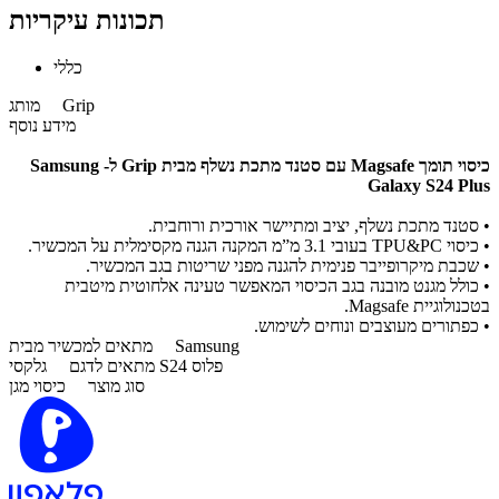
תכונות עיקריות
כללי
Grip
מותג
מידע נוסף
כיסוי תומך Magsafe עם סטנד מתכת נשלף
מבית Grip ל- Samsung
Galaxy S24 Plus
• סטנד מתכת נשלף, יציב ומתיישר אורכית ורוחבית.
• כיסוי TPU&PC בעובי 3.1 מ”מ המקנה הגנה מקסימלית על המכשיר.
• שכבת מיקרופייבר פנימית להגנה מפני שריטות בגב המכשיר.
• כולל מגנט מובנה בגב הכיסוי המאפשר טעינה אלחוטית מיטבית
בטכנולוגיית Magsafe.
• כפתורים מעוצבים ונוחים לשימוש.
Samsung
מתאים למכשיר מבית
גלקסי S24 פלוס
מתאים לדגם
סוג מוצר
כיסוי מגן