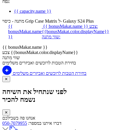
נפח:
{{ capacity.name }}
מתנה - כיסוי Grip Case Matrix ל- Galaxy S24 Plus
צבע:
{{ bonusMakat.name }}
{{
bonusMakat.name
{{bonusMakat.color.displayName}}
שווי מתנה:
}}
{{ bonusMakat.name }}
צבע {{bonusMakat.color.displayName}}
שווי מתנה
בחירת הטבות לרוכשים ואביזרים משלימים
בחירת הטבות לרוכשים ואביזרים משלימים
✕
לפני שנתחיל את השיחה
נשמח להכיר
✕
אנחנו פה בשבילכם
דברו איתנו במספר:
050-7079955