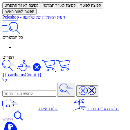
קפיצה לפוטר
קפיצה לאיזור המרכזי
קפיצה לאיזור התפריט
קפיצה לאזור האישי
חנות האונליין של פלאפון
-
Peleshop
כל המוצרים
תפריט
{{ cartItemsCount }}
סל
כניסת מנויי חברות
חנות אילת
חיפוש