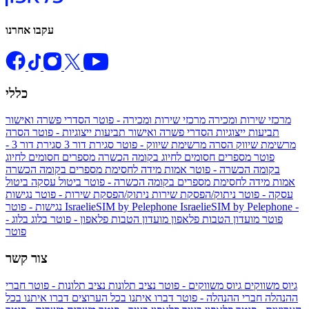
עקבו אחרנו
כללי
מרכזי שירות ומכירה
מרכזי שירות ומכירה - פוטר
הסדרי פשרה ואישור
תביעות ייצוגיות
הסדרי פשרה ואישור תביעות ייצוגיות - פוטר
הסרה
מרשימת שיווק
הסרה מרשימת שיווק - פוטר
סגירת דור 3
סגירת דור 3 -
פוטר
מספרים חסומים לחיוג בקומה הכשרה
מספרים חסומים לחיוג
בקומה הכשרה - פוטר
אמות מידה לחסימת מספרים בקומה הכשרה
אמות מידה לחסימת מספרים בקומה הכשרה - פוטר
ביטול עסקה
ביטול
עסקה - פוטר
ניתוק/הפסקת שירות
ניתוק/הפסקת שירות - פוטר
נגישות
IsraelieSIM by Pelephone -
IsraelieSIM by Pelephone
נגישות - פוטר
פוטר
מועדון הטבות פלאפון
מועדון הטבות פלאפון - פוטר
בלוג
בלוג -
פוטר
צור קשר
גיוס משווקים
גיוס משווקים - פוטר
נציב תלונות
נציב תלונות - פוטר
חברי
ההנהלה
חברי ההנהלה - פוטר
דברו איתנו בכל הערוצים
דברו איתנו בכל