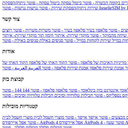
ים בקומה הכשרה - פוטר
ביטול עסקה
ביטול עסקה - פוטר
ניתוק/הפסקת
IsraelieSIM by
נגישות - פוטר
שירות
ניתוק/הפסקת שירות - פוטר
נגישות
צור קשר
צים - פוטר
פלאפון בעיר
פלאפון בעיר - פוטר
משרות
משרות - פוטר
רוצים
 שיחה מהמוקד - פוטר
מוקדי שירות- איתור וזימון תור
מוקדי שירות- איתור
ות במייל
שירות לקוחות במייל - פוטר
סניפים באילת
סניפים באילת - פוטר
אודות
מדיניות האיכות של פלאפון - פוטר
הקוד האתי של פלאפון
הקוד האתי של
טר
אמנת שירות פלאפון
אמנת שירות פלאפון - פוטר
العربية
العربية - פוטר
קבוצת בזק
אומי
אינטרנט בזק בינלאומי - פוטר
פלאפון
פלאפון - פוטר
144
יקס
נטפליקס - פוטר
חבילות טלוויזיה וסיבים
חבילות טלוויזיה וסיבים - פוטר
קטגוריות מובילות
ם
מבצעים - פוטר
אייפד
אייפד - פוטר
מוצרי חשמל לבית
מוצרי חשמל לבית
Ap
אפל איירפודס AirPods 4 - פוטר
אפל איירפודס AirPods 4
- פוטר
פוטר
חבילות סלולר
חבילות סלולר - פוטר