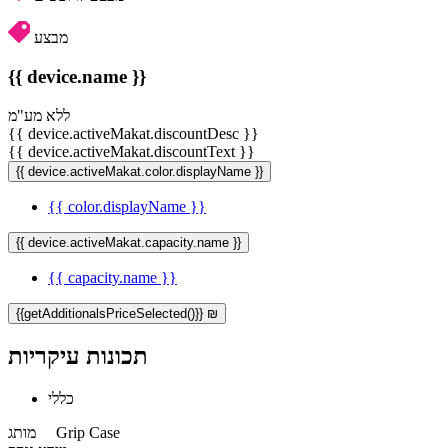
מבצע
{{ device.name }}
ללא מע"מ
{{ device.activeMakat.discountDesc }}
{{ device.activeMakat.discountText }}
{{ device.activeMakat.color.displayName }}
{{ color.displayName }}
{{ device.activeMakat.capacity.name }}
{{ capacity.name }}
{{getAdditionalsPriceSelected()}} ₪
תכונות עיקריות
כללי
Grip Case
מותג