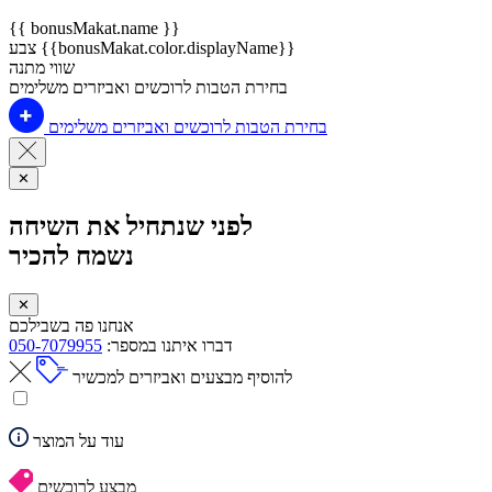
{{ bonusMakat.name }}
צבע {{bonusMakat.color.displayName}}
שווי מתנה
בחירת הטבות לרוכשים ואביזרים משלימים
בחירת הטבות לרוכשים ואביזרים משלימים
✕
לפני שנתחיל את השיחה
נשמח להכיר
✕
אנחנו פה בשבילכם
דברו איתנו במספר:
050-7079955
להוסיף מבצעים ואביזרים למכשיר
עוד על המוצר
מבצע לרוכשים