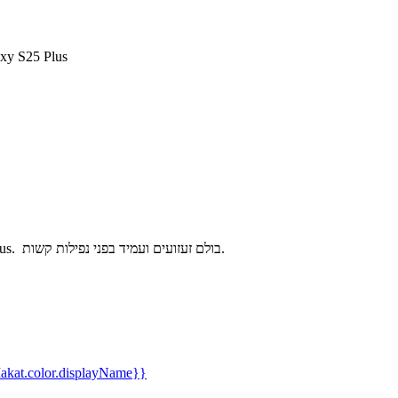
כיסוי Grip Case Crystal ל- s
בולם זעזועים ועמיד בפני נפילות קשות.
כיסוי שקוף ק
kat.color.displayName}}