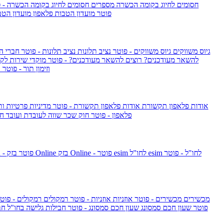
חסומים לחיוג בקומה הכשרה
מספרים חסומים לחיוג בקומה הכשרה - 
IsraelieSIM by Pelephone - פוטר
מועדון הטבות פלאפון
מועדון הטב
גיוס משווקים
גיוס משווקים - פוטר
נציב תלונות
נציב תלונות - פוטר
חברי ה
להשאר מעודכנים?
רוצים להשאר מעודכנים? - פוטר
מוקדי שירות לק
וזימון תור - פוטר
ר
אודות פלאפון תקשורת
אודות פלאפון תקשורת - פוטר
מדיניות פרטיות ו
פלאפון - פוטר
חוק שכר שווה לעובדת ועובד
חו
esim לחו"ל - פוטר
esim לחו"ל
בזק Online - פוטר
בזק Online
yes+FIBER - פוטר
מכשירים
מכשירים - פוטר
אוזניות
אוזניות - פוטר
רמקולים
רמקולים - פוט
שעון Apple Watch Series 10 - פוטר
שעון חכם סמסונג
שעון חכם סמסונג - פוטר
חבילות גלישה בחו"ל
חב