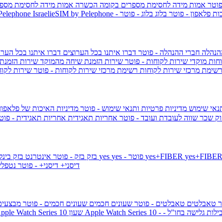
פוטר
אמות מידה לחסימת מספרים בקומה הכשרה
אמות מידה לחסימת מספר
ות פלאפון - פוטר
בלוג
בלוג - פוטר
 Pelephone
הנהלה
חברי ההנהלה - פוטר
דברו איתנו בכל הערוצים
דברו איתנו בכל הערו
וחות
מוקדי שירות לקוחות - פוטר
שירות הזמנת שיחה מהמוקד
שירות הזמנת
שימת מרכזי שירות לקוחות
רשימת מרכזי שירות לקוחות - פוטר
שירות לקוח
תנאי שימוש
מדיניות פרטיות ותנאי שימוש - פוטר
מדיניות האיכות של פלאפון
ק שכר שווה לעובדת ועובד - פוטר
אחריות תאגידית
אחריות תאגידית - פו
yes+FIBER
yes - פוטר
yes
144 - פוטר
בזק
בזק - פוטר
אינטרנט בזק בינל
דיסני+
דיסני+ - פוטר
נטפל
ר
טאבלטים
טאבלטים - פוטר
שעונים חכמים
שעונים חכמים - פוטר
מבצעי
ילות גלישה בחו"ל -
שעון ple Watch Series 10