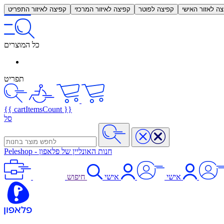
צה לאזור האישי
קפיצה לפוטר
קפיצה לאיזור המרכזי
קפיצה לאיזור התפריט
כל המוצרים
תפריט
{{ cartItemsCount }}
סל
חנות האונליין של פלאפון
-
Peleshop
אישי
אישי
חיפוש