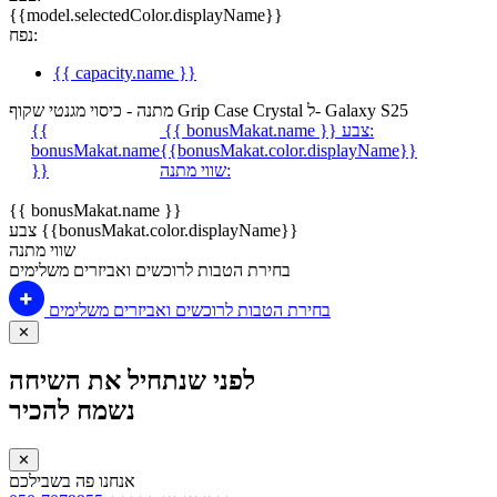
{{model.selectedColor.displayName}}
נפח:
{{ capacity.name }}
מתנה - כיסוי מגנטי שקוף Grip Case Crystal ל- Galaxy S25
צבע:
{{ bonusMakat.name }}
{{
bonusMakat.name
{{bonusMakat.color.displayName}}
שווי מתנה:
}}
{{ bonusMakat.name }}
צבע {{bonusMakat.color.displayName}}
שווי מתנה
בחירת הטבות לרוכשים ואביזרים משלימים
בחירת הטבות לרוכשים ואביזרים משלימים
✕
לפני שנתחיל את השיחה
נשמח להכיר
✕
אנחנו פה בשבילכם