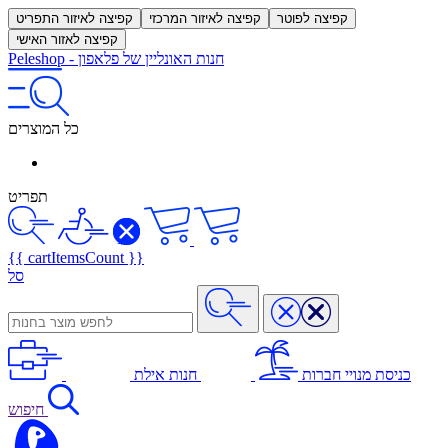
קפיצה לפוטר
קפיצה לאיזור המרכזי
קפיצה לאיזור התפריט
קפיצה לאזור האישי
חנות האונליין של פלאפון
-
Peleshop
כל המוצרים
תפריט
{{ cartItemsCount }}
סל
כניסת מנויי חברות
חנות אילת
חיפוש