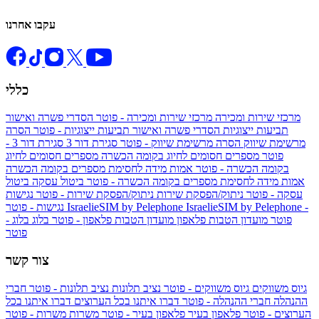
עקבו אחרנו
כללי
מרכזי שירות ומכירה
מרכזי שירות ומכירה - פוטר
הסדרי פשרה ואישור
תביעות ייצוגיות
הסדרי פשרה ואישור תביעות ייצוגיות - פוטר
הסרה
מרשימת שיווק
הסרה מרשימת שיווק - פוטר
סגירת דור 3
סגירת דור 3 -
פוטר
מספרים חסומים לחיוג בקומה הכשרה
מספרים חסומים לחיוג
בקומה הכשרה - פוטר
אמות מידה לחסימת מספרים בקומה הכשרה
אמות מידה לחסימת מספרים בקומה הכשרה - פוטר
ביטול עסקה
ביטול
עסקה - פוטר
ניתוק/הפסקת שירות
ניתוק/הפסקת שירות - פוטר
נגישות
IsraelieSIM by Pelephone -
IsraelieSIM by Pelephone
נגישות - פוטר
פוטר
מועדון הטבות פלאפון
מועדון הטבות פלאפון - פוטר
בלוג
בלוג -
פוטר
צור קשר
גיוס משווקים
גיוס משווקים - פוטר
נציב תלונות
נציב תלונות - פוטר
חברי
ההנהלה
חברי ההנהלה - פוטר
דברו איתנו בכל הערוצים
דברו איתנו בכל
הערוצים - פוטר
פלאפון בעיר
פלאפון בעיר - פוטר
משרות
משרות - פוטר