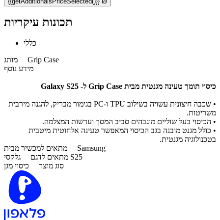
{{getAdditionalsPriceSelected()}} ₪
תכונות עיקריות
כללי
Grip Case
מותג
מידע נוסף
כיסוי תומך טעינה מגנטית מבית Grip Case ל- Galaxy S25
• שכבה חיצונית עשויה בשילוב TPU ו-PC בגימור מבריק, להגנה מירבית
משריטות.
• הכיסוי בעל שוליים מוגבהים סביב המסך ועדשות המצלמה.
• כולל מגנט מובנה בגב הכיסוי המאפשר טעינה אלחוטית מיטבית
בטכנולוגיה מגנטית.
Samsung
מתאים למכשיר מבית
גלקסי S25
מתאים לדגם
סוג מוצר
כיסוי מגן