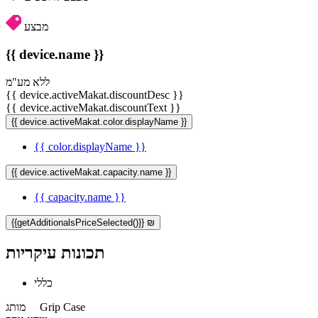
מבצע
{{ device.name }}
ללא מע"מ
{{ device.activeMakat.discountDesc }}
{{ device.activeMakat.discountText }}
{{ device.activeMakat.color.displayName }}
{{ color.displayName }}
{{ device.activeMakat.capacity.name }}
{{ capacity.name }}
{{getAdditionalsPriceSelected()}} ₪
תכונות עיקריות
כללי
Grip Case
מותג