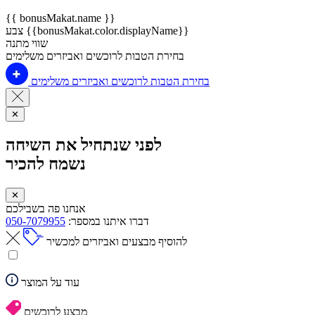
{{ bonusMakat.name }}
צבע {{bonusMakat.color.displayName}}
שווי מתנה
בחירת הטבות לרוכשים ואביזרים משלימים
בחירת הטבות לרוכשים ואביזרים משלימים
✕
לפני שנתחיל את השיחה
נשמח להכיר
✕
אנחנו פה בשבילכם
דברו איתנו במספר:
050-7079955
להוסיף מבצעים ואביזרים למכשיר
עוד על המוצר
מבצע לרוכשים