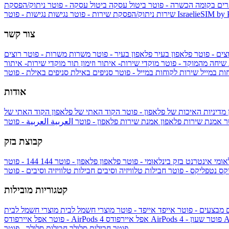
ים בקומה הכשרה - פוטר
ביטול עסקה
ביטול עסקה - פוטר
ניתוק/הפסקת
IsraelieSIM by
נגישות - פוטר
שירות
ניתוק/הפסקת שירות - פוטר
נגישות
צור קשר
צים - פוטר
פלאפון בעיר
פלאפון בעיר - פוטר
משרות
משרות - פוטר
רוצים
 שיחה מהמוקד - פוטר
מוקדי שירות- איתור וזימון תור
מוקדי שירות- איתור
ות במייל
שירות לקוחות במייל - פוטר
סניפים באילת
סניפים באילת - פוטר
אודות
מדיניות האיכות של פלאפון - פוטר
הקוד האתי של פלאפון
הקוד האתי של
טר
אמנת שירות פלאפון
אמנת שירות פלאפון - פוטר
العربية
العربية - פוטר
קבוצת בזק
אומי
אינטרנט בזק בינלאומי - פוטר
פלאפון
פלאפון - פוטר
144
יקס
נטפליקס - פוטר
חבילות טלוויזיה וסיבים
חבילות טלוויזיה וסיבים - פוטר
קטגוריות מובילות
ם
מבצעים - פוטר
אייפד
אייפד - פוטר
מוצרי חשמל לבית
מוצרי חשמל לבית
Ap
אפל איירפודס AirPods 4 - פוטר
אפל איירפודס AirPods 4
- פוטר
פוטר
חבילות סלולר
חבילות סלולר - פוטר