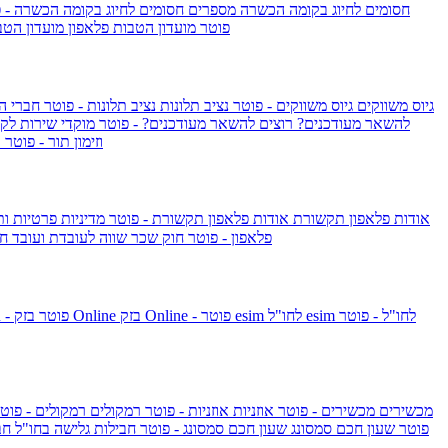
חסומים לחיוג בקומה הכשרה
מספרים חסומים לחיוג בקומה הכשרה - 
IsraelieSIM by Pelephone - פוטר
מועדון הטבות פלאפון
מועדון הטב
גיוס משווקים
גיוס משווקים - פוטר
נציב תלונות
נציב תלונות - פוטר
חברי ה
להשאר מעודכנים?
רוצים להשאר מעודכנים? - פוטר
מוקדי שירות לק
וזימון תור - פוטר
ר
אודות פלאפון תקשורת
אודות פלאפון תקשורת - פוטר
מדיניות פרטיות ו
פלאפון - פוטר
חוק שכר שווה לעובדת ועובד
חו
esim לחו"ל - פוטר
esim לחו"ל
בזק Online - פוטר
בזק Online
yes+FIBER - פוטר
מכשירים
מכשירים - פוטר
אוזניות
אוזניות - פוטר
רמקולים
רמקולים - פוט
שעון Apple Watch Series 10 - פוטר
שעון חכם סמסונג
שעון חכם סמסונג - פוטר
חבילות גלישה בחו"ל
חב