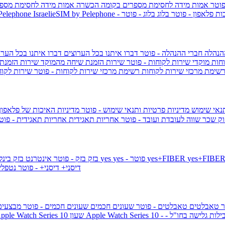
פוטר
אמות מידה לחסימת מספרים בקומה הכשרה
אמות מידה לחסימת מספר
ות פלאפון - פוטר
בלוג
בלוג - פוטר
 Pelephone
הנהלה
חברי ההנהלה - פוטר
דברו איתנו בכל הערוצים
דברו איתנו בכל הערו
וחות
מוקדי שירות לקוחות - פוטר
שירות הזמנת שיחה מהמוקד
שירות הזמנת
שימת מרכזי שירות לקוחות
רשימת מרכזי שירות לקוחות - פוטר
שירות לקוח
תנאי שימוש
מדיניות פרטיות ותנאי שימוש - פוטר
מדיניות האיכות של פלאפון
ק שכר שווה לעובדת ועובד - פוטר
אחריות תאגידית
אחריות תאגידית - פו
yes+FIBER
yes - פוטר
yes
144 - פוטר
בזק
בזק - פוטר
אינטרנט בזק בינל
דיסני+
דיסני+ - פוטר
נטפל
ר
טאבלטים
טאבלטים - פוטר
שעונים חכמים
שעונים חכמים - פוטר
מבצעי
ילות גלישה בחו"ל -
שעון ple Watch Series 10