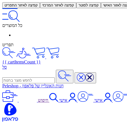
צה לאזור האישי
קפיצה לפוטר
קפיצה לאיזור המרכזי
קפיצה לאיזור התפריט
כל המוצרים
תפריט
{{ cartItemsCount }}
סל
חנות האונליין של פלאפון
-
Peleshop
אישי
אישי
חיפוש