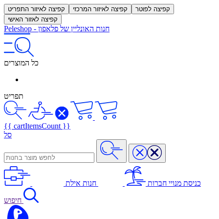
קפיצה לפוטר
קפיצה לאיזור המרכזי
קפיצה לאיזור התפריט
קפיצה לאזור האישי
חנות האונליין של פלאפון
-
Peleshop
כל המוצרים
תפריט
{{ cartItemsCount }}
סל
כניסת מנויי חברות
חנות אילת
חיפוש