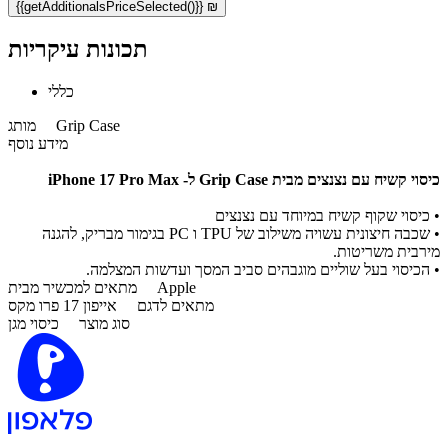
{{getAdditionalsPriceSelected()}} ₪
תכונות עיקריות
כללי
Grip Case
מותג
מידע נוסף
כיסוי קשיח עם נצנצים מבית Grip Case ל- iPhone 17 Pro Max
• כיסוי שקוף קשיח במיוחד עם נצנצים
• שכבה חיצונית עשויה משילוב של TPU ו PC בגימור מבריק, להגנה
מירבית משריטות.
• הכיסוי בעל שוליים מוגבהים סביב המסך ועדשות המצלמה.
Apple
מתאים למכשיר מבית
מתאים לדגם
אייפון 17 פרו מקס
סוג מוצר
כיסוי מגן