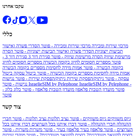
עקבו אחרנו
כללי
מרכזי שירות ומכירה
מרכזי שירות ומכירה - פוטר
הסדרי פשרה ואישור
תביעות ייצוגיות
הסדרי פשרה ואישור תביעות ייצוגיות - פוטר
הסרה
מרשימת שיווק
הסרה מרשימת שיווק - פוטר
סגירת דור 3
סגירת דור 3 -
פוטר
מספרים חסומים לחיוג בקומה הכשרה
מספרים חסומים לחיוג
בקומה הכשרה - פוטר
אמות מידה לחסימת מספרים בקומה הכשרה
אמות מידה לחסימת מספרים בקומה הכשרה - פוטר
ביטול עסקה
ביטול
עסקה - פוטר
ניתוק/הפסקת שירות
ניתוק/הפסקת שירות - פוטר
נגישות
IsraelieSIM by Pelephone -
IsraelieSIM by Pelephone
נגישות - פוטר
פוטר
מועדון הטבות פלאפון
מועדון הטבות פלאפון - פוטר
בלוג
בלוג -
פוטר
צור קשר
גיוס משווקים
גיוס משווקים - פוטר
נציב תלונות
נציב תלונות - פוטר
חברי
ההנהלה
חברי ההנהלה - פוטר
דברו איתנו בכל הערוצים
דברו איתנו בכל
הערוצים - פוטר
פלאפון בעיר
פלאפון בעיר - פוטר
משרות
משרות - פוטר
רוצים להשאר מעודכנים?
רוצים להשאר מעודכנים? - פוטר
מוקדי שירות