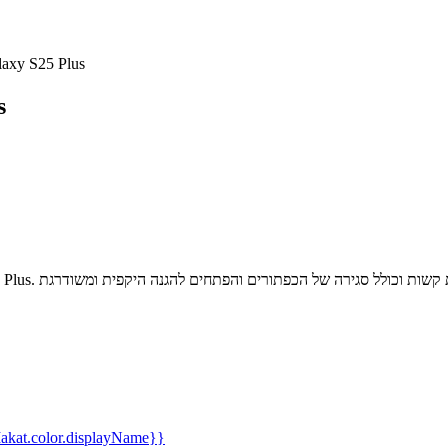
כיסוי OtterBox Defender ל-  Plus
כי
kat.color.displayName}}