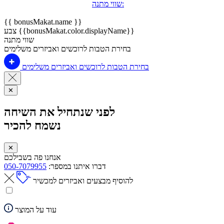
שווי מתנה:
{{ bonusMakat.name }}
צבע {{bonusMakat.color.displayName}}
שווי מתנה
בחירת הטבות לרוכשים ואביזרים משלימים
בחירת הטבות לרוכשים ואביזרים משלימים
✕
לפני שנתחיל את השיחה
נשמח להכיר
✕
אנחנו פה בשבילכם
דברו איתנו במספר:
050-7079955
להוסיף מבצעים ואביזרים למכשיר
עוד על המוצר