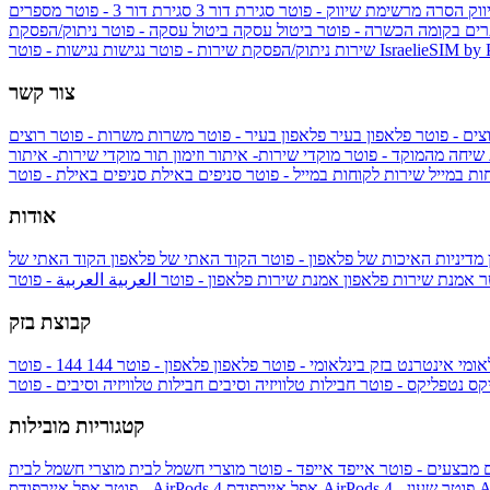
ווק
הסרה מרשימת שיווק - פוטר
סגירת דור 3
סגירת דור 3 - פוטר
מספרים
ים בקומה הכשרה - פוטר
ביטול עסקה
ביטול עסקה - פוטר
ניתוק/הפסקת
IsraelieSIM by
נגישות - פוטר
שירות
ניתוק/הפסקת שירות - פוטר
נגישות
צור קשר
צים - פוטר
פלאפון בעיר
פלאפון בעיר - פוטר
משרות
משרות - פוטר
רוצים
 שיחה מהמוקד - פוטר
מוקדי שירות- איתור וזימון תור
מוקדי שירות- איתור
ות במייל
שירות לקוחות במייל - פוטר
סניפים באילת
סניפים באילת - פוטר
אודות
מדיניות האיכות של פלאפון - פוטר
הקוד האתי של פלאפון
הקוד האתי של
טר
אמנת שירות פלאפון
אמנת שירות פלאפון - פוטר
العربية
العربية - פוטר
קבוצת בזק
אומי
אינטרנט בזק בינלאומי - פוטר
פלאפון
פלאפון - פוטר
144
יקס
נטפליקס - פוטר
חבילות טלוויזיה וסיבים
חבילות טלוויזיה וסיבים - פוטר
קטגוריות מובילות
ם
מבצעים - פוטר
אייפד
אייפד - פוטר
מוצרי חשמל לבית
מוצרי חשמל לבית
Ap
אפל איירפודס AirPods 4 - פוטר
אפל איירפודס AirPods 4
- פוטר