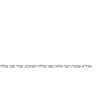
כיסוי ההגנה הטוב ביותר בעולם מבית OtterBox ל- Samsung Galaxy S25 Plus. מכיל 4 שכבות הגנה מלאה מפני נפילות וזעזועים, עמיד בפני נפילות קשות וכולל סגירה של הכפתורים והפתחים להגנה היקפית ומשודרגת.