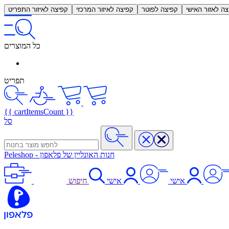
צה לאזור האישי
קפיצה לפוטר
קפיצה לאיזור המרכזי
קפיצה לאיזור התפריט
כל המוצרים
תפריט
{{ cartItemsCount }}
סל
חנות האונליין של פלאפון
-
Peleshop
אישי
אישי
חיפוש