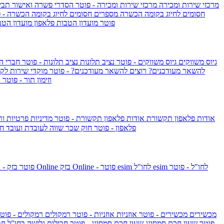
מרכזי שירות ומכירה
מרכזי שירות ומכירה - פוטר
הסדרי פשרה ואישור תביע
חסומים לחיוג בקומה הכשרה
מספרים חסומים לחיוג בקומה הכשרה - 
IsraelieSIM by Pelephone - פוטר
מועדון הטבות פלאפון
מועדון הטב
גיוס משווקים
גיוס משווקים - פוטר
נציב תלונות
נציב תלונות - פוטר
חברי ה
להשאר מעודכנים?
רוצים להשאר מעודכנים? - פוטר
מוקדי שירות לק
וזימון תור - פוטר
ר
אודות פלאפון תקשורת
אודות פלאפון תקשורת - פוטר
מדיניות פרטיות ו
פלאפון - פוטר
חוק שכר שווה לעובדת ועובד
חו
esim לחו"ל - פוטר
esim לחו"ל
בזק Online - פוטר
בזק Online
yes+FIBER - פוטר
מכשירים
מכשירים - פוטר
אוזניות
אוזניות - פוטר
רמקולים
רמקולים - פוט
שעון Apple Watch Series 10 - פוטר
שעון חכם סמסונג
שעון חכם סמסונג - פוטר
חבילות גלישה בחו"ל
חב