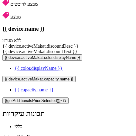
מבצע לרוכשים
מבצע
{{ device.name }}
ללא מע"מ
{{ device.activeMakat.discountDesc }}
{{ device.activeMakat.discountText }}
{{ device.activeMakat.color.displayName }}
{{ color.displayName }}
{{ device.activeMakat.capacity.name }}
{{ capacity.name }}
{{getAdditionalsPriceSelected()}} ₪
תכונות עיקריות
כללי