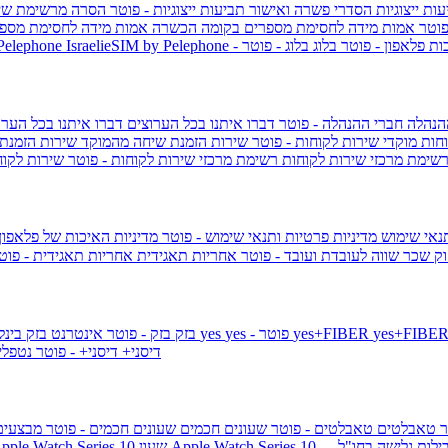
ות ייצוגיות
הסדרי פשרה ואישור תביעות ייצוגיות - פוטר
הסרה מרשימת שי
פוטר
אמות מידה לחסימת מספרים בקומה הכשרה
אמות מידה לחסימת מספר
ות פלאפון - פוטר
בלוג
בלוג - פוטר
 Pelephone
הנהלה
חברי ההנהלה - פוטר
דברו איתנו בכל הערוצים
דברו איתנו בכל הערו
וחות
מוקדי שירות לקוחות - פוטר
שירות הזמנת שיחה מהמוקד
שירות הזמנת
שימת מרכזי שירות לקוחות
רשימת מרכזי שירות לקוחות - פוטר
שירות לקוח
תנאי שימוש
מדיניות פרטיות ותנאי שימוש - פוטר
מדיניות האיכות של פלאפון
ק שכר שווה לעובדת ועובד - פוטר
אחריות תאגידית
אחריות תאגידית - פו
yes+FIBER
yes - פוטר
yes
144 - פוטר
בזק
בזק - פוטר
אינטרנט בזק בינל
דיסני+
דיסני+ - פוטר
נטפל
ר
טאבלטים
טאבלטים - פוטר
שעונים חכמים
שעונים חכמים - פוטר
מבצעי
ילות גלישה בחו"ל -
שעון ple Watch Series 10