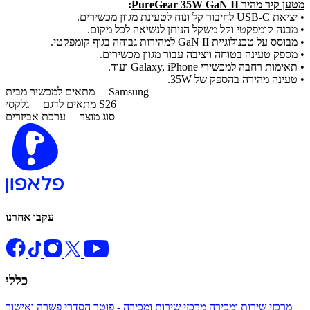
מטען קיר מהיר PureGear 35W GaN II
:
• יציאת USB-C לחיבור קל ונוח לטעינת מגוון מכשירים.
• מבנה קומפקטי וקל משקל הניתן לנשיאה לכל מקום.
• מבוסס על טכנולוגיית GaN II למהירות גבוהה בגוף קומפקטי.
• מספק טעינה בטוחה ויציבה עבור מגוון מכשירים.
• תאימות רחבה למכשירי Galaxy, iPhone ועוד.
• טעינה מהירה בהספק של 35W.
Samsung
מתאים למכשיר מבית
גלקסי S26
מתאים לדגם
סוג מוצר
ערכת אביזרים
עקבו אחרנו
כללי
מרכזי שירות ומכירה
מרכזי שירות ומכירה - פוטר
הסדרי פשרה ואישור