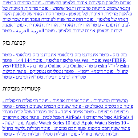
אודות פלאפון תקשורת
אודות פלאפון תקשורת - פוטר
מדיניות פרטיות
ותנאי שימוש
מדיניות פרטיות ותנאי שימוש - פוטר
מדיניות האיכות של
פלאפון
מדיניות האיכות של פלאפון - פוטר
הקוד האתי של פלאפון
הקוד
האתי של פלאפון - פוטר
חוק שכר שווה לעובדת ועובד
חוק שכר שווה
לעובדת ועובד - פוטר
אחריות תאגידית
אחריות תאגידית - פוטר
אמנת
שירות פלאפון
אמנת שירות פלאפון - פוטר
العربية
العربية - פוטר
קבוצת בזק
בזק
בזק - פוטר
אינטרנט בזק בינלאומי
אינטרנט בזק בינלאומי - פוטר
yes+FIBER
yes - פוטר
yes
144 - פוטר
פלאפון
פלאפון - פוטר
144
esim
esim לחו"ל
בזק Online - פוטר
בזק Online
yes+FIBER - פוטר
לחו"ל - פוטר
דיסני+
דיסני+ - פוטר
נטפליקס
נטפליקס - פוטר
חבילות
טלוויזיה וסיבים
חבילות טלוויזיה וסיבים - פוטר
קטגוריות מובילות
מכשירים
מכשירים - פוטר
אוזניות
אוזניות - פוטר
רמקולים
רמקולים -
פוטר
טאבלטים
טאבלטים - פוטר
שעונים חכמים
שעונים חכמים - פוטר
מבצעים
מבצעים - פוטר
אייפד
אייפד - פוטר
מוצרי חשמל לבית
מוצרי
אפל איירפודס AirPods 4
אפל איירפודס AirPods 4
חשמל לבית - פוטר
שעון Apple Watch Series 10 -
שעון Apple Watch Series 10
- פוטר
פוטר
שעון חכם סמסונג
שעון חכם סמסונג - פוטר
חבילות גלישה בחו"ל
חבילות גלישה בחו"ל - פוטר
חבילות סלולר
חבילות סלולר - פוטר