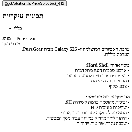
{{getAdditionalsPriceSelected()}} ₪
תכונות עיקריות
כללי
Pure Gear
מותג
מידע נוסף
ערכת האביזרים המושלמת ל- Galaxy S26
מבית PureGear.
הערכה כוללת:
כיסוי אחורי Hard Shell:
• ארבע שכבות הגנה מתקדמות
• באמפרים איכותיים למניעת זעזועים
• מספק הגנה מושלמת
• צבע שקוף
מגן מסך זכוכית מחוסמת:
• זכוכית מחוסמת ברמת קשיחות 9H.
• שקיפות באיכות HD.
• מתאימה להתקנה יחד עם כיסוי אחורי.
• חיתוך לייזר מדוייק במיוחד עבור מסך המכשיר.
• שכבה נוגדת שריטות ייחודית.