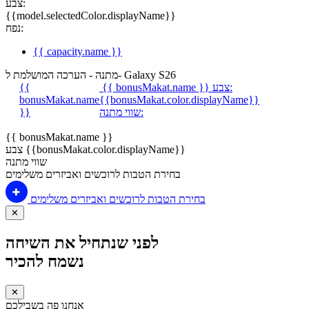
צבע:
{{model.selectedColor.displayName}}
נפח:
{{ capacity.name }}
מתנה - הערכה המושלמת ל- Galaxy S26
צבע:
{{ bonusMakat.name }}
{{
bonusMakat.name
{{bonusMakat.color.displayName}}
שווי מתנה:
}}
{{ bonusMakat.name }}
צבע {{bonusMakat.color.displayName}}
שווי מתנה
בחירת הטבות לרוכשים ואביזרים משלימים
בחירת הטבות לרוכשים ואביזרים משלימים
✕
לפני שנתחיל את השיחה
נשמח להכיר
✕
אנחנו פה בשבילכם